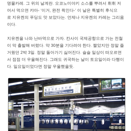
명물카레. 그 위의 날계란. 오코노미야키 소스를 뿌려서 휘휘 저
어서 먹으면 캬아- ‘이거, 완전 쥑인다-‘ 이 날은 특별히 후식으
로 지유켄의 푸딩도 맛 보았다는. 언제나 지유켄의 카레는 그리움
이다.
지유켄을 나와 난바역으로 가자. 칸사이 국제공항으로 가는 전철
이 막 출발해 버렸다. 약 30분을 기다려야 한다. 짤았지만 정말 즐
거웠던 2박 3일. 정말 돌아가기 싫어진다. 슬슬 일상이 떠오르면
서 점점 더 우울해진다. 그래도 귀국하는 날이 토요일이라 다행이
다. 일요일이었다면 정말 우울했을듯.