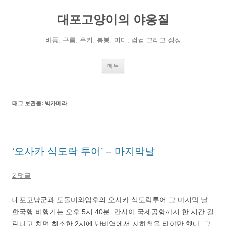
컨
텐
대포고양이의 야옹질
츠
로
건
너
바둥, 구름, 우키, 봉봉, 미미, 컴컴 그리고 징징
뛰
기
메뉴
태그 보관물:
빅카메라
‘오사카 식도락 투어’ – 마지막날
2 댓글
대포고냥군과 도돌미와입후의 오사카 식도락투어 그 마지막 날.
한국행 비행기는 오후 5시 40분. 칸사이 국제공항까지 한 시간 걸
린다고 치면 최소한 2시에 난바역에서 지하철을 타야만 했다. 그