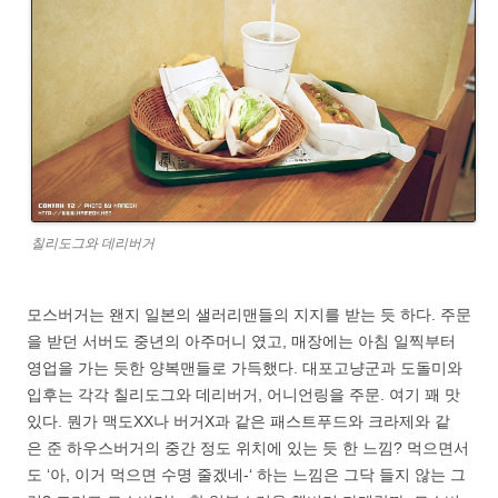
칠리도그와 데리버거
모스버거는 왠지 일본의 샐러리맨들의 지지를 받는 듯 하다. 주문
을 받던 서버도 중년의 아주머니 였고, 매장에는 아침 일찍부터
영업을 가는 듯한 양복맨들로 가득했다. 대포고냥군과 도돌미와
입후는 각각 칠리도그와 데리버거, 어니언링을 주문. 여기 꽤 맛
있다. 뭔가 맥도XX나 버거X과 같은 패스트푸드와 크라제와 같
은 준 하우스버거의 중간 정도 위치에 있는 듯 한 느낌? 먹으면서
도 ‘아, 이거 먹으면 수명 줄겠네-‘ 하는 느낌은 그닥 들지 않는 그