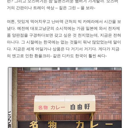
런? 그리고 모스버거는 참 일본스러운 햄버거 가게랄까. 모스버
거의 간판이나 트레이 색상 – 짙은 그린 – 을 보라-
여튼, 맛있게 먹어치우고 난바역 근처의 빅 카메라에서 시간을 보
냈다. 예전에 대포고냥군의 소시적에는 가끔 일본에 와서 전자제
품 양판점을 구경하다보면 갖고 싶은 것 천지였는데, 지금은 전혀
아니다. 그 시절에는 한국에는 없는 것들이 워낙 많았었는데 말이
다. 지금은 세계 어딜가나 상품은 다 거기서 거기다. 게다가 지금
의 엔고로 인한 환율크리- 같은 디카도 한국이 훨씬 싸다-