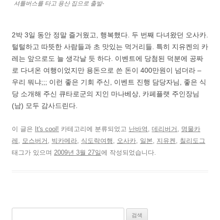
셔틀버스를 타고 용산 집으로 출발-
2박 3일 동안 정말 즐거웠고, 행복했다. 두 번째 다녀왔던 오사카.
털털하고 따뜻한 사람들과 초 맛있는 먹거리들. 특히 지유켄의 카
레는 앞으로도 늘 생각날 듯 하다. 이벤트에 당첨된 덕분에 공짜
로 다녀온 여행이었지만 용돈으로 쓴 돈이 400만원이 넘더라 –
우리 뭐냐;;; 이런 좋은 기회 주신, 이벤트 진행 담당자님, 좋은 식
당 소개해 주신 큐타로군의 지인 마나베상, 카페플랫 주인장님
(남) 모두 감사드린다.
이 글은
It's cool!
카테고리에 분류되었고
난바역
,
데리버거
,
명물카
레
,
모스버거
,
빅카메라
,
식도락여행
,
오사카
,
일본
,
지유켄
,
칠리도그
태그가 있으며
2009년 3월 27일
에 작성되었습니다.
검