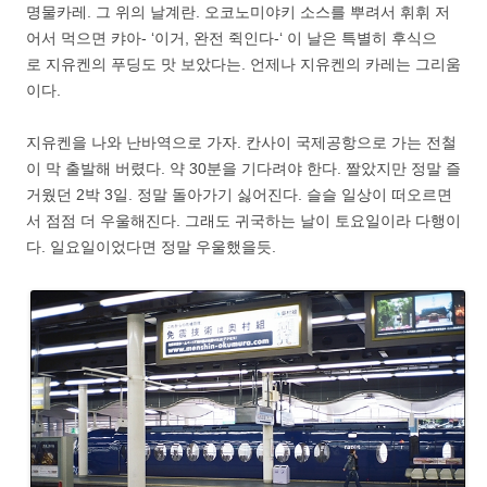
명물카레. 그 위의 날계란. 오코노미야키 소스를 뿌려서 휘휘 저
어서 먹으면 캬아- ‘이거, 완전 쥑인다-‘ 이 날은 특별히 후식으
로 지유켄의 푸딩도 맛 보았다는. 언제나 지유켄의 카레는 그리움
이다.
지유켄을 나와 난바역으로 가자. 칸사이 국제공항으로 가는 전철
이 막 출발해 버렸다. 약 30분을 기다려야 한다. 짤았지만 정말 즐
거웠던 2박 3일. 정말 돌아가기 싫어진다. 슬슬 일상이 떠오르면
서 점점 더 우울해진다. 그래도 귀국하는 날이 토요일이라 다행이
다. 일요일이었다면 정말 우울했을듯.