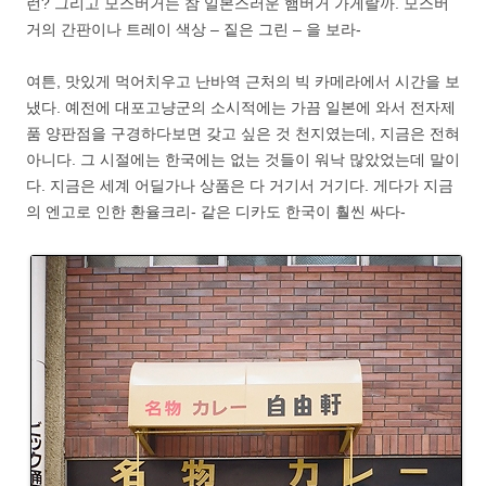
런? 그리고 모스버거는 참 일본스러운 햄버거 가게랄까. 모스버
거의 간판이나 트레이 색상 – 짙은 그린 – 을 보라-
여튼, 맛있게 먹어치우고 난바역 근처의 빅 카메라에서 시간을 보
냈다. 예전에 대포고냥군의 소시적에는 가끔 일본에 와서 전자제
품 양판점을 구경하다보면 갖고 싶은 것 천지였는데, 지금은 전혀
아니다. 그 시절에는 한국에는 없는 것들이 워낙 많았었는데 말이
다. 지금은 세계 어딜가나 상품은 다 거기서 거기다. 게다가 지금
의 엔고로 인한 환율크리- 같은 디카도 한국이 훨씬 싸다-