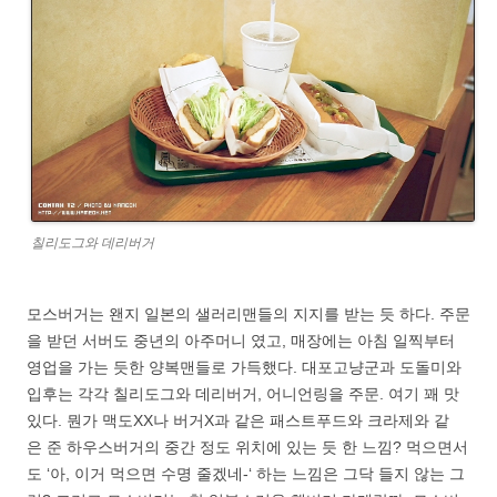
칠리도그와 데리버거
모스버거는 왠지 일본의 샐러리맨들의 지지를 받는 듯 하다. 주문
을 받던 서버도 중년의 아주머니 였고, 매장에는 아침 일찍부터
영업을 가는 듯한 양복맨들로 가득했다. 대포고냥군과 도돌미와
입후는 각각 칠리도그와 데리버거, 어니언링을 주문. 여기 꽤 맛
있다. 뭔가 맥도XX나 버거X과 같은 패스트푸드와 크라제와 같
은 준 하우스버거의 중간 정도 위치에 있는 듯 한 느낌? 먹으면서
도 ‘아, 이거 먹으면 수명 줄겠네-‘ 하는 느낌은 그닥 들지 않는 그