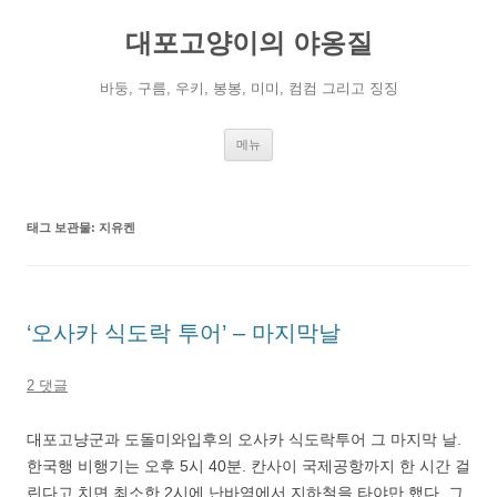
컨
텐
대포고양이의 야옹질
츠
로
건
너
바둥, 구름, 우키, 봉봉, 미미, 컴컴 그리고 징징
뛰
기
메뉴
태그 보관물:
지유켄
‘오사카 식도락 투어’ – 마지막날
2 댓글
대포고냥군과 도돌미와입후의 오사카 식도락투어 그 마지막 날.
한국행 비행기는 오후 5시 40분. 칸사이 국제공항까지 한 시간 걸
린다고 치면 최소한 2시에 난바역에서 지하철을 타야만 했다. 그