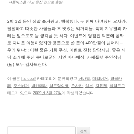
셔틀버스를 타고 용산 집으로 출발-
2박 3일 동안 정말 즐거웠고, 행복했다. 두 번째 다녀왔던 오사카.
털털하고 따뜻한 사람들과 초 맛있는 먹거리들. 특히 지유켄의 카
레는 앞으로도 늘 생각날 듯 하다. 이벤트에 당첨된 덕분에 공짜
로 다녀온 여행이었지만 용돈으로 쓴 돈이 400만원이 넘더라 –
우리 뭐냐;;; 이런 좋은 기회 주신, 이벤트 진행 담당자님, 좋은 식
당 소개해 주신 큐타로군의 지인 마나베상, 카페플랫 주인장님
(남) 모두 감사드린다.
이 글은
It's cool!
카테고리에 분류되었고
난바역
,
데리버거
,
명물카
레
,
모스버거
,
빅카메라
,
식도락여행
,
오사카
,
일본
,
지유켄
,
칠리도그
태그가 있으며
2009년 3월 27일
에 작성되었습니다.
검