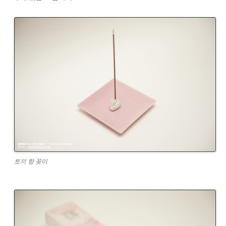
토끼 향 꽂이