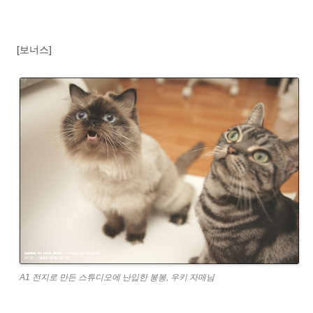
[보너스]
A1 전지로 만든 스튜디오에 난입한 봉봉, 우키 자매님