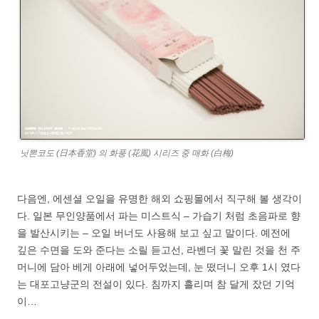
닛뽄코도 (日本香堂) 의 화풍 (花風) 시리즈 중 매화 (白梅)
다음엔, 에센셜 오일을 유명한 해외 쇼핑몰에서 직구해 볼 생각이
다. 일본 무인양품에서 파는 미스트식 – 가습기 처럼 초음파로 향
을 발산시키는 – 오일 버너도 사용해 보고 싶고 말이다. 예전에
깊은 수면을 도와 준다는 소릴 듣고선, 라벤더 꽃 말린 것을 천 주
머니에 담아 베게 아래에 넣어두었는데, 눈 떴더니 오후 1시 였다
는 대포고냥군의 전설이 있다. 침까지 흘리며 참 달게 잤던 기억
이…