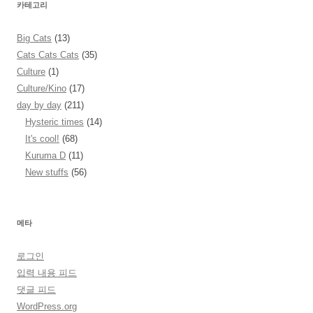
카테고리
Big Cats
(13)
Cats Cats Cats
(35)
Culture
(1)
Culture/Kino
(17)
day by day
(211)
Hysteric times
(14)
It's cool!
(68)
Kuruma D
(11)
New stuffs
(56)
메타
로그인
입력 내용 피드
댓글 피드
WordPress.org