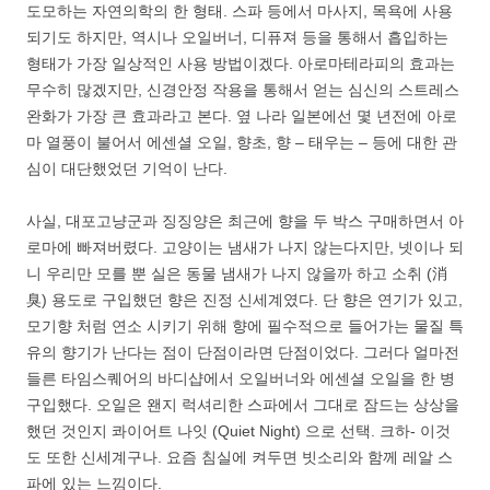
도모하는 자연의학의 한 형태. 스파 등에서 마사지, 목욕에 사용
되기도 하지만, 역시나 오일버너, 디퓨져 등을 통해서 흡입하는
형태가 가장 일상적인 사용 방법이겠다. 아로마테라피의 효과는
무수히 많겠지만, 신경안정 작용을 통해서 얻는 심신의 스트레스
완화가 가장 큰 효과라고 본다. 옆 나라 일본에선 몇 년전에 아로
마 열풍이 불어서 에센셜 오일, 향초, 향 – 태우는 – 등에 대한 관
심이 대단했었던 기억이 난다.
사실, 대포고냥군과 징징양은 최근에 향을 두 박스 구매하면서 아
로마에 빠져버렸다. 고양이는 냄새가 나지 않는다지만, 넷이나 되
니 우리만 모를 뿐 실은 동물 냄새가 나지 않을까 하고 소취 (消
臭) 용도로 구입했던 향은 진정 신세계였다. 단 향은 연기가 있고,
모기향 처럼 연소 시키기 위해 향에 필수적으로 들어가는 물질 특
유의 향기가 난다는 점이 단점이라면 단점이었다. 그러다 얼마전
들른 타임스퀘어의 바디샵에서 오일버너와 에센셜 오일을 한 병
구입했다. 오일은 왠지 럭셔리한 스파에서 그대로 잠드는 상상을
했던 것인지 콰이어트 나잇 (Quiet Night) 으로 선택. 크하- 이것
도 또한 신세계구나. 요즘 침실에 켜두면 빗소리와 함께 레알 스
파에 있는 느낌이다.