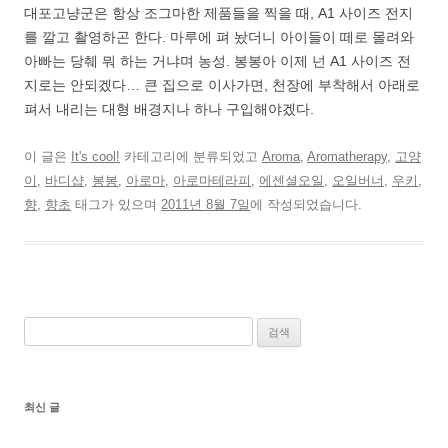
대포고냥군은 항상 조그마한 제품들을 찍을 때, A1 사이즈 전지
를 깔고 촬영하곤 한다. 마루에 펴 놨더니 아이들이 떼로 몰려와
아빠는 당췌 뭐 하는 거냐며 농성. 봉봉아 이제 넌 A1 사이즈 전
지로는 안되겠다… 큰 집으로 이사가면, 천장에 부착해서 아래로
펴서 내리는 대형 배경지나 하나 구입해야겠다.
이 글은
It's cool!
카테고리에 분류되었고
Aroma
,
Aromatherapy
,
고양
이
,
바디샵
,
봉봉
,
아로마
,
아로마테라피
,
에센셜오일
,
오일버너
,
우키
,
향
,
향초
태그가 있으며
2011년 8월 7일
에 작성되었습니다.
검
색:
최신 글