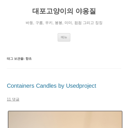
컨
텐
대포고양이의 야옹질
츠
로
건
너
바둥, 구름, 우키, 봉봉, 미미, 컴컴 그리고 징징
뛰
기
메뉴
태그 보관물:
향초
Containers Candles by Usedproject
11 댓글