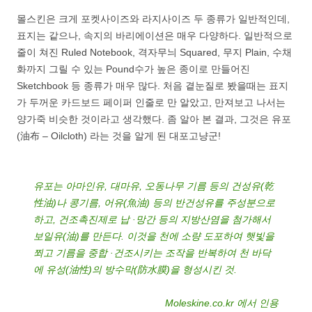
몰스킨은 크게 포켓사이즈와 라지사이즈 두 종류가 일반적인데,
표지는 같으나, 속지의 바리에이션은 매우 다양하다. 일반적으로
줄이 쳐진 Ruled Notebook, 격자무늬 Squared, 무지 Plain, 수채
화까지 그릴 수 있는 Pound수가 높은 종이로 만들어진
Sketchbook 등 종류가 매우 많다. 처음 곁눈질로 봤을때는 표지
가 두꺼운 카드보드 페이퍼 인줄로 만 알았고, 만져보고 나서는
양가죽 비슷한 것이라고 생각했다. 좀 알아 본 결과, 그것은 유포
(油布 – Oilcloth) 라는 것을 알게 된 대포고냥군!
유포는 아마인유, 대마유, 오동나무 기름 등의 건성유(乾
性油)나 콩기름, 어유(魚油) 등의 반건성유를 주성분으로
하고, 건조촉진제로 납 ·망간 등의 지방산염을 첨가해서
보일유(油)를 만든다. 이것을 천에 소량 도포하여 햇빛을
쬐고 기름을 중합 ·건조시키는 조작을 반복하여 천 바닥
에 유성(油性)의 방수막(防水膜)을 형성시킨 것.
Moleskine.co.kr 에서 인용