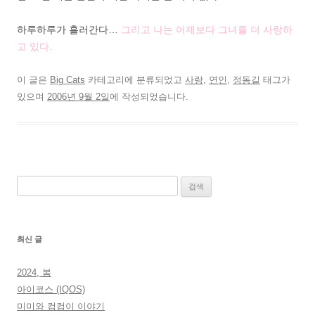
하루하루가 흘러간다…
그리고 나는 어제보다 그녀를 더 사랑하
고 있다.
이 글은
Big Cats
카테고리에 분류되었고
사랑
,
연인
,
정동길
태그가
있으며
2006년 9월 2일
에 작성되었습니다.
검
색:
최신 글
2024, 봄
아이코스 (IQOS)
미미와 컴컴이 이야기