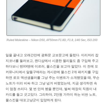
Ruled Moleskine – Nikon D50, AF50mm F1.8D, F1.8, 1/40 Sec, ISO 200
일을 끝내고 오래간만에 광화문 교보문고에 들렀다. 이리저리 잡
지코너를 둘러보고, 캔디샵에서 시큼한 젤리들도 좀 구입해 주고
하다보니 텐XX텐에 이르러, 몰스킨을 보고야 말았다. 이 전에 모
커뮤니티에서 알뜰구매라는 게시판에 몰스킨 2개 패키지를 구입
하면 로모 액션샘플러를 그냥 주는 이벤트가 소개됐었을 때, 무슨
노트가 이리 비싸 하고 그냥 넘겨 버렸었는데, 지금 생각하면 속
이 엄청 쓰리다. 몇 번 만져 봤을 뿐인데, 벌써 매장의 직원이 내
카드를 들고 긋고있다. 그리하야, 2만원 가까이 하는 비싼 노트,
몰스킨을 대포고냥군이 입양하게 된다.