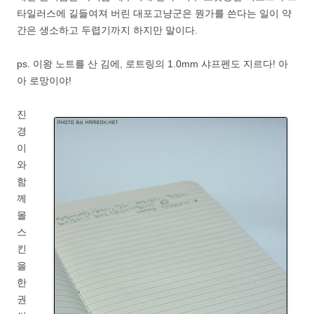
타일러스에 길들여져 버린 대포고냥군은 뭔가를 쓴다는 일이 약
간은 생소하고 두렵기까지 하지만 말이다.
ps. 이왕 노트를 산 김에, 로트링의 1.0mm 샤프펜도 지르다! 아
아 로망이야!
진
경
이
와
함
께
몰
스
킨
을
한
권