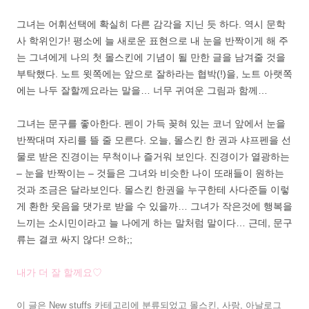
그녀는 어휘선택에 확실히 다른 감각을 지닌 듯 하다. 역시 문학
사 학위인가! 평소에 늘 새로운 표현으로 내 눈을 반짝이게 해 주
는 그녀에게 나의 첫 몰스킨에 기념이 될 만한 글을 남겨줄 것을
부탁했다. 노트 윗쪽에는 앞으로 잘하라는 협박(!)을, 노트 아랫쪽
에는 나두 잘할께요라는 말을… 너무 귀여운 그림과 함께…
그녀는 문구를 좋아한다. 펜이 가득 꽂혀 있는 코너 앞에서 눈을
반짝대며 자리를 뜰 줄 모른다. 오늘, 몰스킨 한 권과 샤프펜을 선
물로 받은 진경이는 무척이나 즐거워 보인다. 진경이가 열광하는
– 눈을 반짝이는 – 것들은 그녀와 비슷한 나이 또래들이 원하는
것과 조금은 달라보인다. 몰스킨 한권을 누구한테 사다준들 이렇
게 환한 웃음을 댓가로 받을 수 있을까… 그녀가 작은것에 행복을
느끼는 소시민이라고 늘 나에게 하는 말처럼 말이다… 근데, 문구
류는 결코 싸지 않다! 으하;;
내가 더 잘 할께요♡
이 글은
New stuffs
카테고리에 분류되었고
몰스킨
,
사랑
,
아날로그