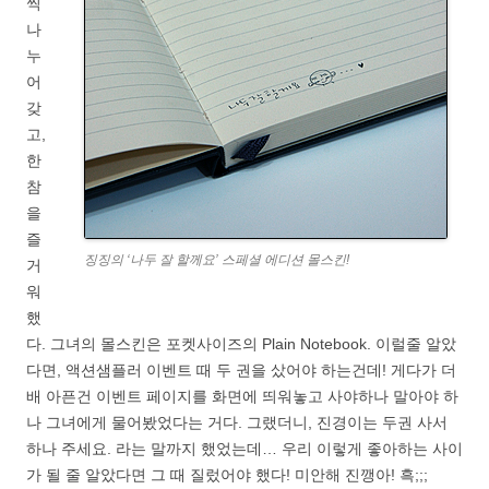
씩
나
누
어
갖
고,
한
참
을
즐
징징의 ‘나두 잘 할께요’ 스페셜 에디션 몰스킨!
거
워
했
다. 그녀의 몰스킨은 포켓사이즈의 Plain Notebook. 이럴줄 알았
다면, 액션샘플러 이벤트 때 두 권을 샀어야 하는건데! 게다가 더
배 아픈건 이벤트 페이지를 화면에 띄워놓고 사야하나 말아야 하
나 그녀에게 물어봤었다는 거다. 그랬더니, 진경이는 두권 사서
하나 주세요. 라는 말까지 했었는데… 우리 이렇게 좋아하는 사이
가 될 줄 알았다면 그 때 질렀어야 했다! 미안해 진깽아! 흑;;;