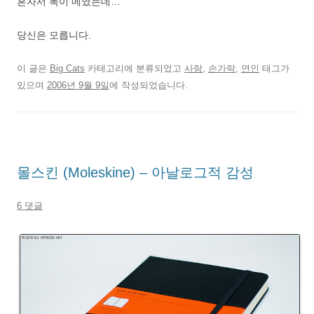
혼자서 목이 메였는데…
당신은 모릅니다.
이 글은
Big Cats
카테고리에 분류되었고
사랑
,
손가락
,
연인
태그가
있으며
2006년 9월 9일
에 작성되었습니다.
몰스킨 (Moleskine) – 아날로그적 감성
6 댓글