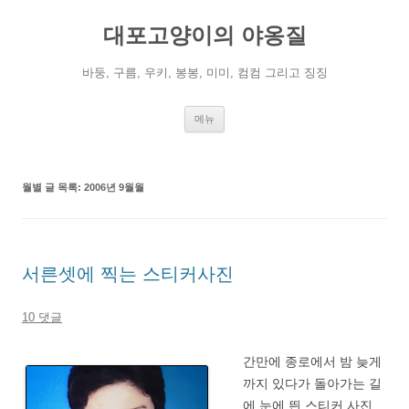
컨
텐
대포고양이의 야옹질
츠
로
건
너
바둥, 구름, 우키, 봉봉, 미미, 컴컴 그리고 징징
뛰
기
메뉴
월별 글 목록:
2006년 9월월
서른셋에 찍는 스티커사진
10 댓글
간만에 종로에서 밤 늦게
까지 있다가 돌아가는 길
에 눈에 띈 스티커 사진