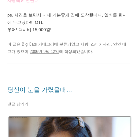
사랑해요 찐찐♡
ps. 사진을 보면서 내내 기분좋게 집에 도착했더니, 열쇠를 회사
에 두고왔다!!! OTL
우어! 택시비 15,000원!
이 글은
Big Cats
카테고리에 분류되었고
사랑
,
스티커사진
,
연인
태
그가 있으며
2006년 9월 12일
에 작성되었습니다.
당신이 눈을 가렸을때…
댓글 남기기