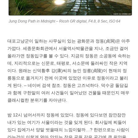
Jung Dong Path in Midnight – Ricoh GR digital, F4.8, 8 Sec, ISO 64
대포고냥군이 일하는 사무실이 있는 광화문과 정동(貞洞)은 아주
가깝다. 세종문화회관에서 서울역사박물관을 지나, 조금만 걸어
올라가면 정동입구를 볼 수 있다. 지금의 정동은 소공동에 속하는
데, 지리적으로는 신문로, 태평로, 서소문에 둘러싸인 작은 지역
이다. 원래는 신덕황후 강(康)씨의 능인 정릉(貞陵)이 현재의 정
릉동으로 옮겨지기 전에 이곳에 있었던 이유로 정동이라고 불리
게 된다. – 네이버 검색 참조. 정동은 고즈넉하다. 덕수궁 돌담길
과 함께 구한말의 여러 사건들이 일어났던 건물들 때문인지 매우
클래시컬한 분위기를 자아낸다.
밤 12시 넘어서까지 정동에 있었다. 정동에 있다보면 잠깐잠깐
내가 있는 여기가 서울이라는 것을 잊게 된다. 회사일에 찌들어
있다 집에가서 양말 벗을때의 느낌이랄까…? 한편으로는 사람이
라는것이 이렇게 얼마 안되는 작은 공원 같은 공간에 큰 위안을