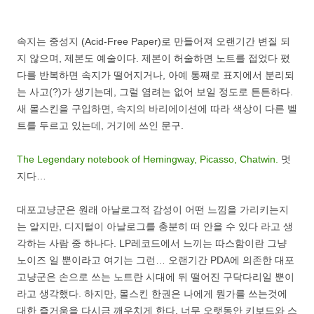
속지는 중성지 (Acid-Free Paper)로 만들어져 오랜기간 변질 되
지 않으며, 제본도 예술이다. 제본이 허술하면 노트를 접었다 폈
다를 반복하면 속지가 떨어지거나, 아예 통째로 표지에서 분리되
는 사고(?)가 생기는데, 그럴 염려는 없어 보일 정도로 튼튼하다.
새 몰스킨을 구입하면, 속지의 바리에이션에 따라 색상이 다른 벨
트를 두르고 있는데, 거기에 쓰인 문구.
The Legendary notebook of Hemingway, Picasso, Chatwin.
멋
지다…
대포고냥군은 원래 아날로그적 감성이 어떤 느낌을 가리키는지
는 알지만, 디지털이 아날로그를 충분히 떠 안을 수 있다 라고 생
각하는 사람 중 하나다. LP레코드에서 느끼는 따스함이란 그냥
노이즈 일 뿐이라고 여기는 그런… 오랜기간 PDA에 의존한 대포
고냥군은 손으로 쓰는 노트란 시대에 뒤 떨어진 구닥다리일 뿐이
라고 생각했다. 하지만, 몰스킨 한권은 나에게 뭔가를 쓰는것에
대한 즐거움을 다시금 깨우치게 한다. 너무 오랫동안 키보드와 스