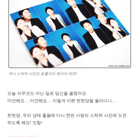
역시 스틱허 사진은 컵흘끼리 찍어야 제맛!
오늘 아무것도 아닌 일로 당신을 울렸어요.
미안해요… 미안해요… 이렇게 이쁜 찐찐양을 울리다니…
찐찐양, 우리 상태 좋을때 다시 한번 사랑의 스틱허 사진에 도전
하도록 해요! 잇힝!