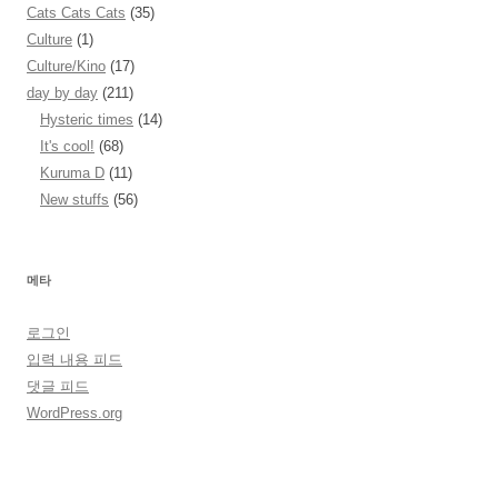
Cats Cats Cats
(35)
Culture
(1)
Culture/Kino
(17)
day by day
(211)
Hysteric times
(14)
It's cool!
(68)
Kuruma D
(11)
New stuffs
(56)
메타
로그인
입력 내용 피드
댓글 피드
WordPress.org