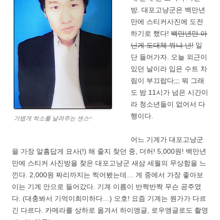
방. 대포고냥군은 백만년
만에 스티커사진에 도전
하기로 했다!
백만년만 아
닌게 도대체 뭐냐 넌!
일
단 들어가자. 오늘 외근이
있던 날이라 입은 수트 차
림이 부끄랍다;;; 뭐 그래
도 밤 11시가 넘은 시간이
라 청소년들이 없어서 다
행이다.
가볍게 썩소를 날려주는 센스~
어느 기계가 대포고냥군
을 가장 알흠답게 묘사(!) 해 줄지 찾던 중, 더허! 5,000원! 백만년
만에 스티커 사진방을 찾은 대포고냥군 새삼 세월의 무상함을 느
낀다. 2,000원 짜리까지는 찍어봤는데… 게 중에서 가장 좋아보
이는 기계 안으로 들어갔다. 기계 이름이 반짝반짝 무슨 공주였
다. (대충봐서 기억이희미하다…) 오호! 요즘 기계는 뭔가가 다르
긴 다르다. 카메라를 상하로 옮겨서 하이앵글, 로우앵글로도 촬영