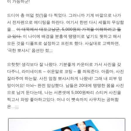
이 가능하군!
드디어 총 여덟 컷(!)을 다 찍었다. 그러니까 기계 바깥으로 나가
서 전자펜으로 에디팅을 하란다. 여기서 한번 다시 세월의 무상함
을…
이 대목에서 대포고냥군, 5,000원의 가격을 이해하려고 들
고 있다.
이 나이에 배경을 분홍색 땡땡이로 넣기도 뭣하고 해서
모든 것을 디폴트로 설정하고 프린트 했다. 사실대로 고백하면,
‘극한 뽀샤시’ 옵션만 썼;;;
으핫핫! 생각보다 잘 나왔다. 기분좋게 카운터로 가서 사진을 갖
다주니, 라미네이트 – 쉬운말로 코팅 – 를 씌워준다. 아줌마, 사진
잘라주며 하는말. 사진 엄청 뽀샤시하게 나왔네! 그래 내 피부 엉
망이어요! 아놔~ 완전 맘상했다. 남들은 20대에 탱탱한 몸을 사진
으로 남겨 둔다는데, 나는 서른셋에 5,000원짜리 스티커 사진을
찍고서 와방 좋아하고있다. 머냐 이 뼛속까지 사무치는 공허함
은…;;;