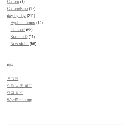
Culture
(1)
Culture/Kino
(17)
day by day
(211)
Hysteric times
(14)
It's cool!
(68)
Kuruma D
(11)
New stuffs
(56)
메타
로그인
입력 내용 피드
댓글 피드
WordPress.org