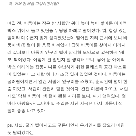
흑- 이제 전 삐급 고양이인거임?
며칠 전, 바둥이는 작은 방 서랍장 위에 높이 높이 쌓아둔 아이맥
박스 위에서 놀고 있던중 우당탕 아래로 떨어졌다. 뭐, 항상 있는
일이라 대수롭지 않게 생각했었는데 떨어진 자리 근처에 보니 바
둥이색 (!) 털이 한 웅큼 빠져있네! 급히 바둥이를 찾아서 이리저
리 살펴보니 바둥이 옆구리 털이 삼각형 모양으로 깔끔하게 ‘제
모’ 되어있다. 어떻게 된 일인지 잘 생각해 보니, 쌓아 둔 아이맥
박스 아래에는 잡동사니를 수납하기 위한 플래스틱 공간 박스들
이 있었는데 그 서랍 하나가 조금 열려 있었던 것이다. 바둥이는
굴러떨어지면서 열린 서랍에 옆구리를 스쳤고, 순식간에 털이 한
줌 끼었고- 서랍이 완전히 닫힌 것이다. 완전 이른바 0.01초 ‘서랍
제모’ 당한 바둥이. 생 털이 뽑힌 자리를 보니, 피가 맺혀있다. 얼
마나 아팠을까- 그나마 일 주일쯤 지난 지금은 다시 ‘바둥이 색’
털이 송송 나고 있다.
ps. 사실, 굴러 떨어지고도 구름이인지 우키인지를 잡으러 미친
듯 달려갔다는-