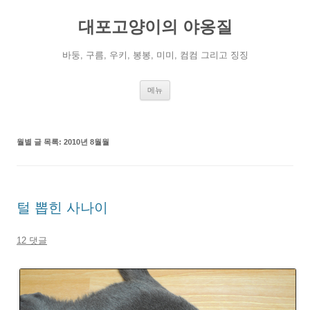
컨
텐
대포고양이의 야옹질
츠
로
건
너
바둥, 구름, 우키, 봉봉, 미미, 컴컴 그리고 징징
뛰
기
메뉴
월별 글 목록:
2010년 8월월
털 뽑힌 사나이
12 댓글