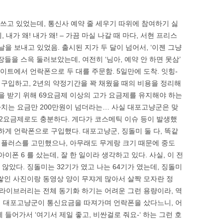
 쓰고 있었는데, 통신사 예약 줄 세우기 따위에 참여하기 싫
 내가 왜! 내가 왜! – 가끔 마실 나갈 때 마다, 서현 프리스
날을 보내고 있었음. 출시된 지가 두 달이 넘어서, ‘이젠 그냥
장들을 스윽 둘러보았는데, 여전히 ‘님아, 예약 안 하면 못삼’
사이트에서 언락폰으로 두 대를 주문함. 5일만에 도착. 잇힝-
구입하고, 2년의 약정기간을 꽉 채웠을 때의 비용을 정리해
을 받기 위해 69요금제 이상의 고가 요금제를 유지해야 하는
치는 요금만 200만원이 넘더라는… 사실 대포고냥군은 맞
42요금제로도 충분하다. 게다가 코스메틱 이슈 등이 발생했
하게 언락폰으로 구입했다. 대포고냥군, 징돌미 둘 다, 똑같
 6 플러스를 고민했으나, 아무래도 무게랑 크기 때문에 중도
이폰 6 를 샀는데, 잘 한 일이라 생각하고 있다. 사실, 이 전
 않았다. 징돌미는 32기가 였고 나는 64기가 였는데, 징돌미
 쌓인 사진이랑 동영상 양이 무쟈게 많아서 살짝 모자란 정
악 라이브러리는 전체 동기화 하기는 어려운 그런 용량이라, 역
에서 대포고냥군이 통신요금을 따져가며 언락폰을 샀다느니, 어
 들어가서 ‘여기서 제일 좋고, 비싼걸로 줘요-‘ 하는 그런 호