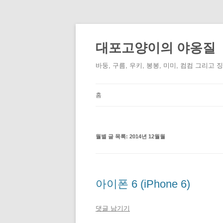
컨
텐
츠
대포고양이의 야옹질
로
건
너
바둥, 구름, 우키, 봉봉, 미미, 컴컴 그리고 
뛰
기
홈
월별 글 목록:
2014년 12월월
아이폰 6 (iPhone 6)
댓글 남기기