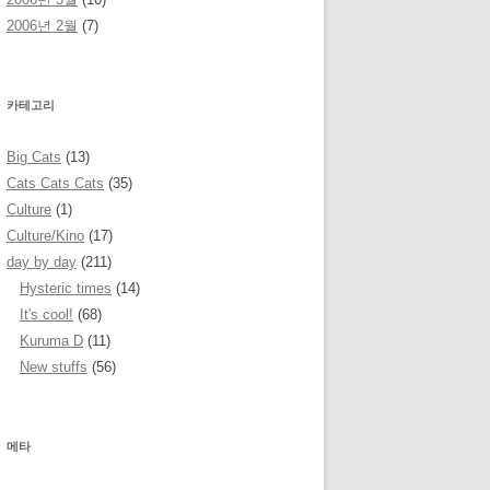
2006년 2월
(7)
카테고리
Big Cats
(13)
Cats Cats Cats
(35)
Culture
(1)
Culture/Kino
(17)
day by day
(211)
Hysteric times
(14)
It's cool!
(68)
Kuruma D
(11)
New stuffs
(56)
메타