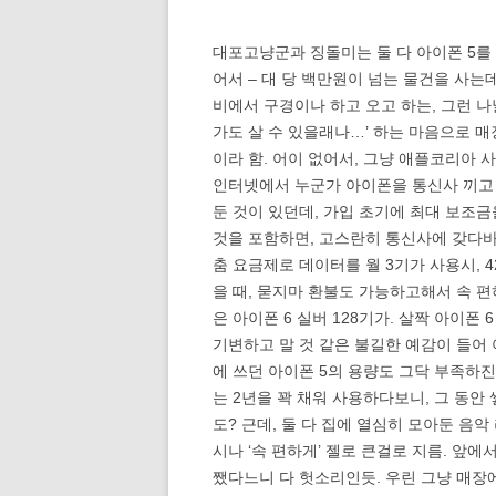
대포고냥군과 징돌미는 둘 다 아이폰 5를
어서 – 대 당 백만원이 넘는 물건을 사는데,
비에서 구경이나 하고 오고 하는, 그런 나
가도 살 수 있을래나…’ 하는 마음으로 매
이라 함. 어이 없어서, 그냥 애플코리아 
인터넷에서 누군가 아이폰을 통신사 끼고 
둔 것이 있던데, 가입 초기에 최대 보조금
것을 포함하면, 고스란히 통신사에 갖다바
춤 요금제로 데이터를 월 3기가 사용시, 
을 때, 묻지마 환불도 가능하고해서 속 편
은 아이폰 6 실버 128기가. 살짝 아이폰
기변하고 말 것 같은 불길한 예감이 들어 아
에 쓰던 아이폰 5의 용량도 그닥 부족하진
는 2년을 꽉 채워 사용하다보니, 그 동안
도? 근데, 둘 다 집에 열심히 모아둔 음
시나 ‘속 편하게’ 젤로 큰걸로 지름. 앞
쨌다느니 다 헛소리인듯. 우린 그냥 매장에