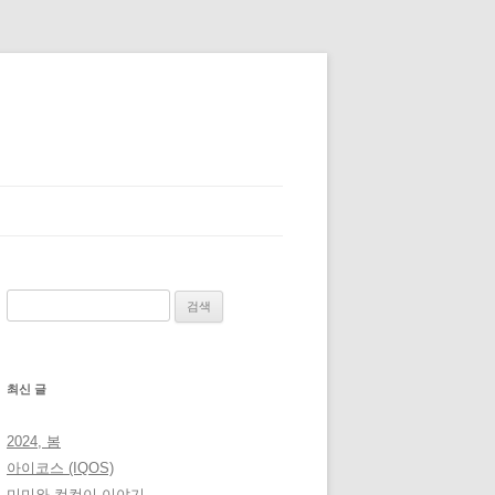
검
색:
최신 글
2024, 봄
아이코스 (IQOS)
미미와 컴컴이 이야기