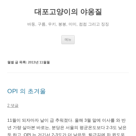
컨
텐
대포고양이의 야옹질
츠
로
건
너
바둥, 구름, 우키, 봉봉, 미미, 컴컴 그리고 징징
뛰
기
메뉴
월별 글 목록:
2013년 11월월
OPI 의 초겨울
2 댓글
11월이 되자마자 날이 급 추워졌다. 올해 3월 말에 이사를 와 반
년 가량 살아본 바로는, 분당은 서울의 평균온도보다 2-3도 낮은
듯 하고, OPI 는 거기서 2-3도가 더 낮은듯. 퇴근길에 차 윈도우