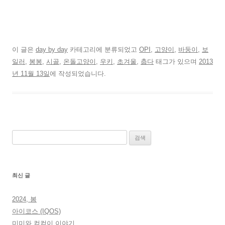
이 글은
day by day
카테고리에 분류되었고
OPI
,
고양이
,
바둥이
,
보
일러
,
봉봉
,
시골
,
온돌고양이
,
우키
,
초겨울
,
춥다
태그가 있으며
2013
년 11월 13일
에 작성되었습니다.
검
색:
최신 글
2024, 봄
아이코스 (IQOS)
미미와 컴컴이 이야기