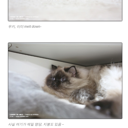
우키, 이미 melt down-
사실 여기가 제일 명당, 지붕도 있음 –