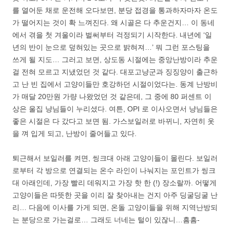
를 열어둔 채로 운전해 오다보면, 분당 접경을 통과하자마자 온도
가 떨어지는 것이 확 느껴진다. 왜 시골은 다 추운건지… 이 동네
에서 겪을 첫 겨울이라 벌써부터 걱정되기 시작한다. 내년에 ‘일
년의 반이 눈으로 덮혀있는 곳으로 밝혀져…’ 뭐 그런 포스팅을
쓰게 될 지도… 그러고 보면, 상도동 시절에는 중앙난방이라 추운
걸 전혀 모르고 지냈었던 것 같다. 대포고냥군과 징징양이 출근하
고 난 빈 집에서 고양이들만 호강하던 시절이었다는. 동계 난방비
가 매달 20만원 가량 나왔었던 것 같은데, 그 중에 80 퍼센트 이
상은 울집 냥님들이 누리셨다. 여튼, OPI 로 이사오면서 냥님들은
좋은 시절은 다 갔다고 보면 됨. 가스보일러로 바뀌니, 자연히 옷
을 껴 입게 되고, 난방이 줄어들고 있다.
퇴근해서 보일러를 켜면, 씽크대 아래 고양이들이 몰린다. 보일러
로부터 각 방으로 연결되는 온수 라인이 나눠지는 포인트가 씽크
대 아래인데, 가장 빨리 데워지고 가장 핫 한 (!) 장소랄까. 어떻게
고양이들은 따뜻한 곳을 이리 잘 찾아내는 건지 아주 딩굴딩굴 난
리… 다음에 이사를 가게 되면, 온돌 고양이들을 위해 지역난방되
는 분당으로 가는걸로… 그래도 너네는 털이 있잖니…흠흠-