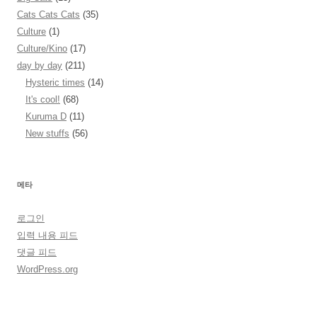
Cats Cats Cats
(35)
Culture
(1)
Culture/Kino
(17)
day by day
(211)
Hysteric times
(14)
It's cool!
(68)
Kuruma D
(11)
New stuffs
(56)
메타
로그인
입력 내용 피드
댓글 피드
WordPress.org