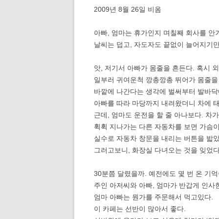
2009년 8월 26일 비옴
아빠, 엄마는 휴가인지 며칠째 회사를 안
날씨는 덥고, 자도자도 끝없이 늘어지기만
앗, 저기서 아빠가 몸줄을 흔든다. 혹시 
일부러 귀여운척 깡총깡총 뛰어가 몸줄을 메
바깥에 나간다는 생각에 벌써부터 발바닥
아빠를 따라 마당까지 내려왔더니 차에 태
근데, 엄마도 운전을 할 줄 아나보다. 차
휙휙 지나가는 다른 자동차를 보면 가슴이
실수로 자동차 창문을 내리는 버튼을 밟았
그러고보니, 화장실 다녀오는 것을 잊었다
30분쯤 달렸을까. 예전에도 몇 번 온 기
주인 아저씨와 아빠, 엄마가 반갑게 인사
엄마 아빠는 뭔가를 주문해서 먹고있다.
이 카페는 선반이 많아서 좋다.