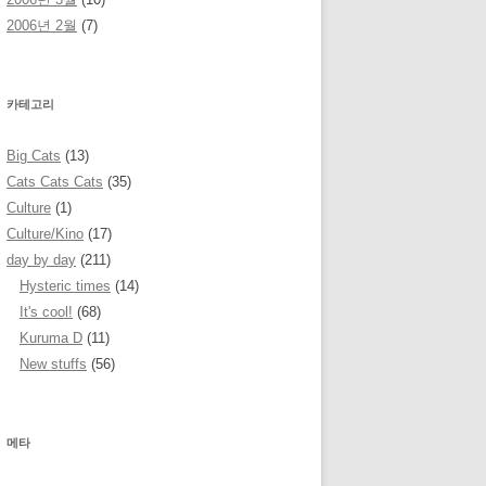
2006년 2월
(7)
카테고리
Big Cats
(13)
Cats Cats Cats
(35)
Culture
(1)
Culture/Kino
(17)
day by day
(211)
Hysteric times
(14)
It's cool!
(68)
Kuruma D
(11)
New stuffs
(56)
메타