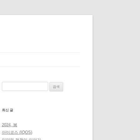
검
색:
최신 글
2024, 봄
아이코스 (IQOS)
미미와 컴컴이 이야기