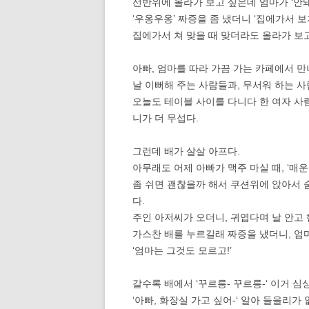
선반위에 올라가 보고 싶은데 엄마가 ‘안돼!
‘우옹우옹’ 짜증을 좀 냈더니 ‘집에가서 보
집에가서 쳐 맞을 때 맞더라도 올라가 보
아빠, 엄마를 따라 가끔 가는 카페에서 만
날 이뻐해 주는 사람들과, 무서워 하는 사
오늘도 테이블 사이를 다니다 한 여자 사람
니가 더 무섭다.
그런데 배가 살살 아프다.
아무래도 어제 아빠가 맥주 마실 때, ‘매
좀 쉬면 괜찮을까 해서 쿠션위에 앉아서 
다.
주인 아저씨가 오더니, 귀엽다며 날 안고
가스찬 배를 누르길래 짜증을 냈더니, 엄
‘엄마는 그것도 모르고!’
갈수록 배에서 ‘꾸르릉- 꾸르릉-‘ 이거 심
‘아빠, 화장실 가고 싶어-‘ 알아 들을리가 