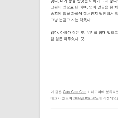
맞다, 내가 똥을 싼것은 아빠가 그때 궁디
그런데 앞으로 난 아빠, 엄마 얼굴을 못 쳐
똥꼬에 힘을 과하게 줘서인지 탈진해서 침
그냥 눈감고 자는 척했다.
엄마, 아빠가 잠든 후, 우키를 침대 밑으
참 힘든 하루였다. 끗-
이 글은
Cats Cats Cats
카테고리에 분류되
태그가 있으며
2009년 8월 28일
에 작성되었