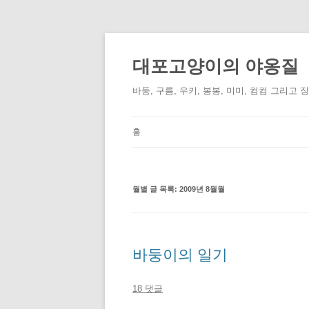
컨
텐
츠
대포고양이의 야옹질
로
건
너
바둥, 구름, 우키, 봉봉, 미미, 컴컴 그리고 
뛰
기
홈
월별 글 목록:
2009년 8월월
바둥이의 일기
18 댓글