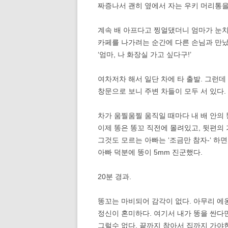
짜증나서 괜히 옆에서 자는 우키 머리통을
계속 배 아프다고 찡얼댔더니 엄마가 눈치
카페를 나가려는 순간에 다른 손님과 만났
‘엄마, 나 화장실 가고 싶다구!’
여차저차 해서 일단 차에 타 출발. 그런데
창문으로 보니 주변 차들이 모두 서 있다.
차가 움찔움찔 움직일 때마다 내 배 안의 
이제 똥은 똥꼬 직전에 몰려있고, 뒷편의
그것도 모르는 아빠는 ‘조금만 참자-‘ 하
아빠 덕분에 똥이 5mm 진군했다.
20분 경과.
똥꼬는 마비되어 감각이 없다. 아무리 에
정신이 혼미하다. 여기서 내가 똥을 싼다면
그럴수 없다. 끝까지 참아서 집까지 가야