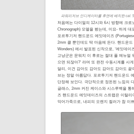
파워리저브 인디케이터를 후면에 배치한 cal. 5
처음에는 다이얼의 12시와 6시 방향에 크로노
Chronograph) 모델을 봤는데, 미묘- 
포르투기저 핸드운드 에잇데이즈 (Portugieser 
2mm 클 뿐인데도 딱 마음에 든다. 핸드운드 에
Wonders) 에서 발표된 신작으로, ‘에잇데
고냥군은 문워치 이 후로는 절대 풀 메뉴얼 
으면 되잖아?’ 라며 또 완전 수동시계를 사
달리, 이건 감아도 감아도 감아도 감아도 끝이 
브는 정말 아름답다. 포르투기저 핸드운드 
단정해 보인다. 극단적으로 정돈된 느낌의 
글래스, 2mm 커진 케이스와 시스루백을 통
즈 핸드운드 에잇데이즈의 스트랩은 이탈리아 
악어가죽으로, 내피의 오렌지 컬러가 참 이쁘