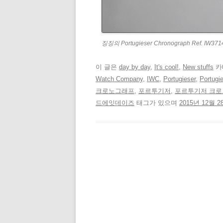
징징의 Portugieser Chronograph Ref. IW371
이 글은
day by day
,
It's cool!
,
New stuffs
카
Watch Company
,
IWC
,
Portugieser
,
Portugi
크로노그래프
,
포르투기저
,
포르투기저 크
드에잇데이즈
태그가 있으며
2015년 12월 2