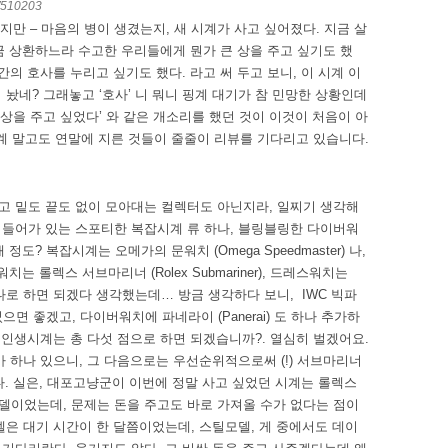
W510203
지만 – 마음의 병이 생겼는지, 새 시계가 사고 싶어졌다. 지금 살
금 상환하느라 수고한 우리들에게 뭔가 큰 상을 주고 싶기도 했
간의 호사를 누리고 싶기도 했다. 라고 써 두고 보니, 이 시계 이
놨네? 그래놓고 ‘호사’ 니 뭐니 핑계 대기가 참 민망한 상황인데
 상을 주고 싶었다’ 와 같은 개소리를 했던 것이 이것이 처음이 아
 시계 말고도 연말에 지른 것들이 줄줄이 리뷰를 기다리고 있습니다.
고 밑도 끝도 없이 모아대는 컬렉터도 아닌지라, 일찌기 생각해
 들어가 있는 스포티한 복잡시계 류 하나, 블링블링한 다이버워
정도? 복잡시계는 오메가의 문워치 (Omega Speedmaster) 나,
버워치는 롤렉스 서브마리너 (Rolex Submariner), 드레스워치는
 중 하나로 하면 되겠다 생각했는데… 방금 생각하다 보니, IWC 빅파
있었으면 좋겠고, 다이버워치에 파네라이 (Panerai) 도 하나 추가하
의 인생시계는 총 다섯 점으로 하면 되겠습니까?. 열심히 벌겠어요.
가 하나 있으니, 그 다음으로는 우선순위적으로써 (!) 서브마리너
다. 실은, 대포고냥군이 이번에 정말 사고 싶었던 시계는 롤렉스
델이었는데, 문제는 돈을 주고도 바로 가져올 수가 없다는 점이
델은 대기 시간이 한 달쯤이었는데, 스틸모델, 게 중에서도 데이