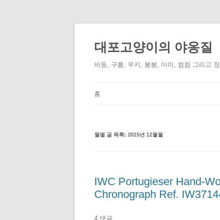
컨
텐
츠
대포고양이의 야옹질
로
건
너
바둥, 구름, 우키, 봉봉, 미미, 컴컴 그리고 
뛰
기
홈
월별 글 목록:
2015년 12월월
IWC Portugieser Hand-Wo
Chronograph Ref. IW3714
4 댓글