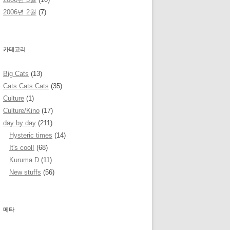
2006년 2월
(7)
카테고리
Big Cats
(13)
Cats Cats Cats
(35)
Culture
(1)
Culture/Kino
(17)
day by day
(211)
Hysteric times
(14)
It's cool!
(68)
Kuruma D
(11)
New stuffs
(56)
메타