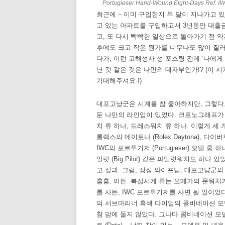
Portugieser Hand-Wound Eight-Days Ref. I
최근에 – 이미 구입한지 두 달이 지나가고 있
고 있는 아파트를 구입하고서 3년동안 대출
고, 또 다시 빡빡한 일상으로 돌아가기 전 약
후에도 크고 작은 뭔가를 너무나도 많이 질러 
다가, 이런 고해성사 성 포스팅 전에 ‘나에게
닌 것 같은 것은 나만의 데자부인가!? (이
기대해주셔요-!)
대포고냥군은 시계를 참 좋아하지만, 그렇다
둔 나만의 라인업이 있었다. 크로노그래프가
치 류 하나, 드레스워치 류 하나. 이렇게 세 개 
롤렉스의 데이토나 (Rolex Daytona), 다이
IWC의 포르투기저 (Portugieser) 모델
일럿 (Big Pilot) 같은 파일럿워치도 하나 
고 싶긔. 그럼, 징징 와이프님, 대포고냥군
흠흠, 여튼. 복잡시계 류는 오메가의 문워치
를 사든, IWC 포르투기저를 사면 될 일이었
의 서브마리너 흑색 다이얼의 콤비네이션 모
참 맘에 들지 않았다. 그나마 콤비네이션 모