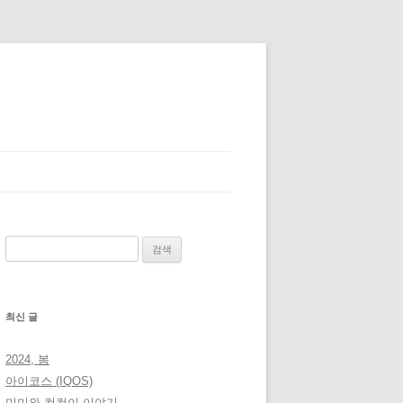
검
색:
최신 글
2024, 봄
아이코스 (IQOS)
미미와 컴컴이 이야기