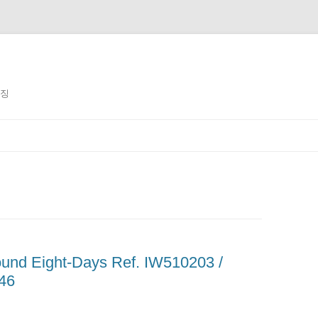
징징
und Eight-Days Ref. IW510203 /
46