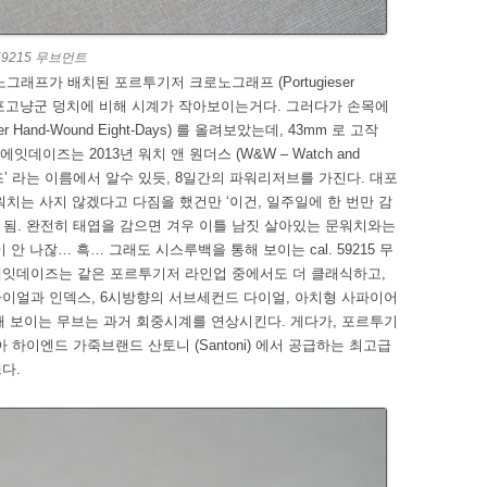
9215 무브먼트
그래프가 배치된 포르투기저 크로노그래프 (Portugieser
하게 대포고냥군 덩치에 비해 시계가 작아보이는거다. 그러다가 손목에
Hand-Wound Eight-Days) 를 올려보았는데, 43mm 로 고작
잇데이즈는 2013년 워치 앤 원더스 (W&W – Watch and
이즈’ 라는 이름에서 알수 있듯, 8일간의 파워리저브를 가진다. 대포
워치는 사지 않겠다고 다짐을 했건만 ‘이건, 일주일에 한 번만 감
게 됨. 완전히 태엽을 감으면 겨우 이틀 남짓 살아있는 문워치와는
안 나잖… 흑… 그래도 시스루백을 통해 보이는 cal. 59215 무
에잇데이즈는 같은 포르투기저 라인업 중에서도 더 클래식하고,
다이얼과 인덱스, 6시방향의 서브세컨드 다이얼, 아치형 사파이어
해 보이는 무브는 과거 회중시계를 연상시킨다. 게다가, 포르투기
하이엔드 가죽브랜드 산토니 (Santoni) 에서 공급하는 최고급
다.