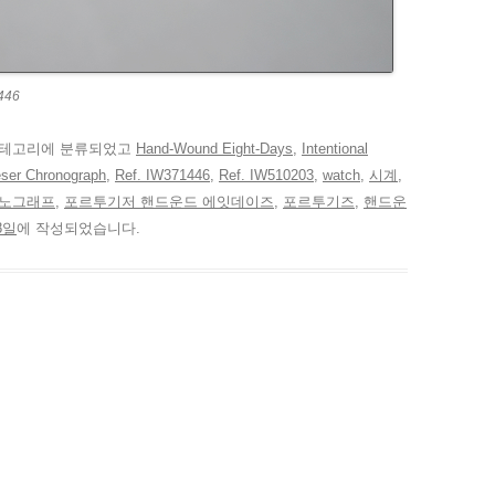
446
테고리에 분류되었고
Hand-Wound Eight-Days
,
Intentional
eser Chronograph
,
Ref. IW371446
,
Ref. IW510203
,
watch
,
시계
,
로노그래프
,
포르투기저 핸드운드 에잇데이즈
,
포르투기즈
,
핸드운
8일
에 작성되었습니다.