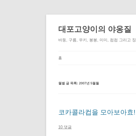
컨
텐
츠
대포고양이의 야옹질
로
건
너
바둥, 구름, 우키, 봉봉, 미미, 컴컴 그리고 
뛰
기
홈
월별 글 목록:
2007년 5월월
코카콜라컵을 모아보아효!!
10 댓글