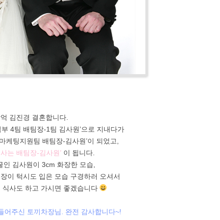
억 김진경 결혼합니다.
업부 4팀 배팀장-1팀 김사원’으로 지내다가
 마케팅지원팀 배팀장-김사원’이 되었고,
 사는 배팀장-김사원’
이 됩니다.
인 김사원이 3cm 화장한 모습,
장이 턱시도 입은 모습 구경하러 오셔서
, 식사도 하고 가시면 좋겠습니다
만들어주신 토끼차장님. 완전 감사합니다~!