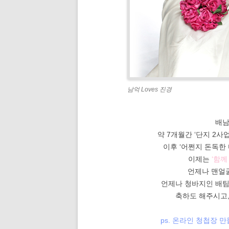
남억 Loves 진경
배남
약 7개월간 ‘단지 2사
이후 ‘어쩐지 돈독한
이제는
‘함께
언제나 맨얼굴
언제나 청바지인 배팀
축하도 해주시고
ps. 온라인 청첩장 