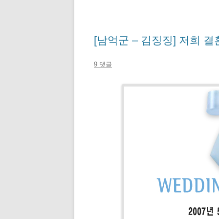
[남억군 – 김징징] 저희 
9 댓글