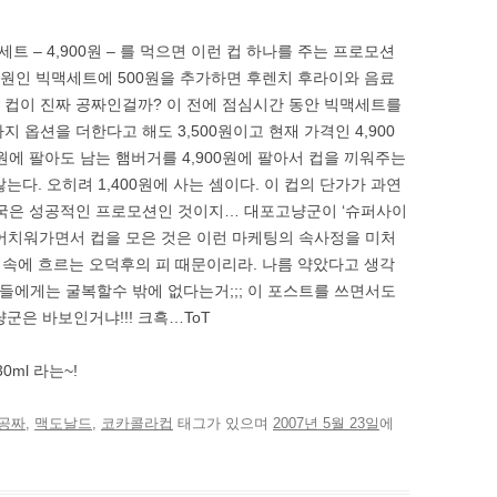
 – 4,900원 – 를 먹으면 이런 컵 하나를 주는 프로모션
00원인 빅맥세트에 500원을 추가하면 후렌치 후라이와 음료
이 컵이 진짜 공짜인걸까? 이 전에 점심시간 동안 빅맥세트를
 라지 옵션을 더한다고 해도 3,500원이고 현재 가격인 4,900
00원에 팔아도 남는 햄버거를 4,900원에 팔아서 컵을 끼워주는
다. 오히려 1,400원에 사는 셈이다. 이 컵의 단가가 과연
 결국은 성공적인 프로모션인 것이지… 대포고냥군이 ‘슈퍼사이
 먹어치워가면서 컵을 모은 것은 이런 마케팅의 속사정을 미처
속에 흐르는 오덕후의 피 때문이리라. 나름 약았다고 생각
’ 들에게는 굴복할수 밖에 없다는거;;; 이 포스트를 쓰면서도
군은 바보인거냐!!! 크흑…ToT
0ml 라는~!
공짜
,
맥도날드
,
코카콜라컵
태그가 있으며
2007년 5월 23일
에