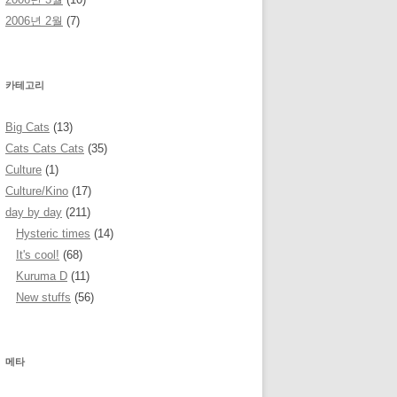
2006년 2월
(7)
카테고리
Big Cats
(13)
Cats Cats Cats
(35)
Culture
(1)
Culture/Kino
(17)
day by day
(211)
Hysteric times
(14)
It's cool!
(68)
Kuruma D
(11)
New stuffs
(56)
메타