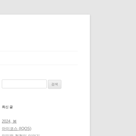
검
색:
최신 글
2024, 봄
아이코스 (IQOS)
미미와 컴컴이 이야기