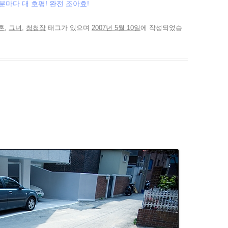
분마다 대 호평! 완전 조아효!
혼
,
그녀
,
청첩장
태그가 있으며
2007년 5월 10일
에 작성되었습