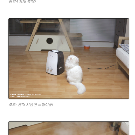
하악-! 저게 뭐지?
오오- 왠지 시원한 느낌이군!