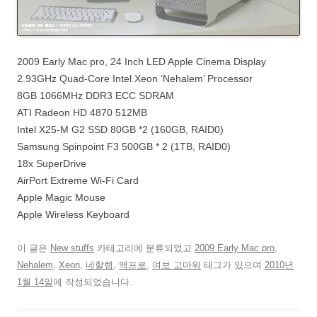
2009 Early Mac pro, 24 Inch LED Apple Cinema Display
2.93GHz Quad-Core Intel Xeon ‘Nehalem’ Processor
8GB 1066MHz DDR3 ECC SDRAM
ATI Radeon HD 4870 512MB
Intel X25-M G2 SSD 80GB *2 (160GB, RAID0)
Samsung Spinpoint F3 500GB * 2 (1TB, RAID0)
18x SuperDrive
AirPort Extreme Wi-Fi Card
Apple Magic Mouse
Apple Wireless Keyboard
이 글은
New stuffs
카테고리에 분류되었고
2009 Early Mac pro
,
Nehalem
,
Xeon
,
네할렘
,
맥프로
,
여보 고마워
태그가 있으며
2010년
1월 14일
에 작성되었습니다.