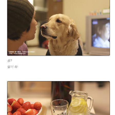
응?
딸기 줘-