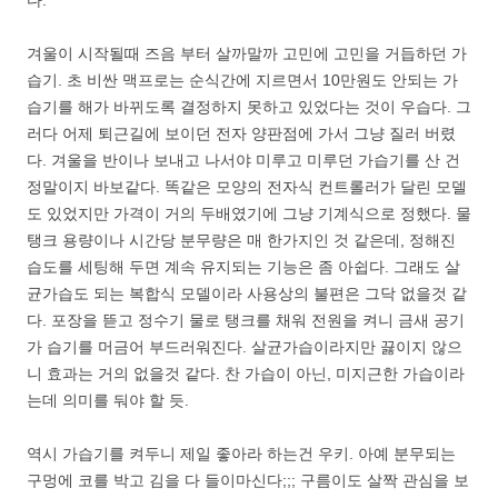
겨울이 시작될때 즈음 부터 살까말까 고민에 고민을 거듭하던 가
습기. 초 비싼 맥프로는 순식간에 지르면서 10만원도 안되는 가
습기를 해가 바뀌도록 결정하지 못하고 있었다는 것이 우습다. 그
러다 어제 퇴근길에 보이던 전자 양판점에 가서 그냥 질러 버렸
다. 겨울을 반이나 보내고 나서야 미루고 미루던 가습기를 산 건
정말이지 바보같다. 똑같은 모양의 전자식 컨트롤러가 달린 모델
도 있었지만 가격이 거의 두배였기에 그냥 기계식으로 정했다. 물
탱크 용량이나 시간당 분무량은 매 한가지인 것 같은데, 정해진
습도를 세팅해 두면 계속 유지되는 기능은 좀 아쉽다. 그래도 살
균가습도 되는 복합식 모델이라 사용상의 불편은 그닥 없을것 같
다. 포장을 뜯고 정수기 물로 탱크를 채워 전원을 켜니 금새 공기
가 습기를 머금어 부드러워진다. 살균가습이라지만 끓이지 않으
니 효과는 거의 없을것 같다. 찬 가습이 아닌, 미지근한 가습이라
는데 의미를 둬야 할 듯.
역시 가습기를 켜두니 제일 좋아라 하는건 우키. 아예 분무되는
구멍에 코를 박고 김을 다 들이마신다;;; 구름이도 살짝 관심을 보