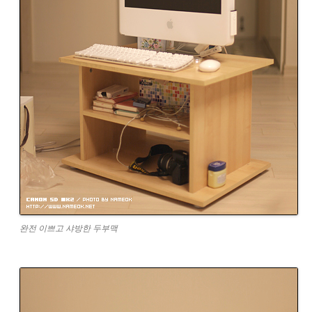
완전 이쁘고 샤방한 두부맥