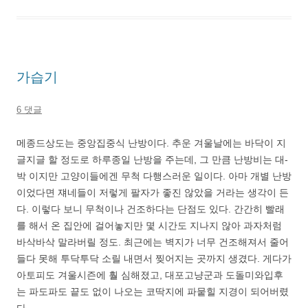
가습기
6 댓글
메종드상도는 중앙집중식 난방이다. 추운 겨울날에는 바닥이 지
글지글 할 정도로 하루종일 난방을 주는데, 그 만큼 난방비는 대-
박 이지만 고양이들에겐 무척 다행스러운 일이다. 아마 개별 난방
이었다면 쟤네들이 저렇게 팔자가 좋진 않았을 거라는 생각이 든
다. 이렇다 보니 무척이나 건조하다는 단점도 있다. 간간히 빨래
를 해서 온 집안에 걸어놓지만 몇 시간도 지나지 않아 과자처럼
바삭바삭 말라버릴 정도. 최근에는 벽지가 너무 건조해져서 줄어
들다 못해 투닥투닥 소릴 내면서 찢어지는 곳까지 생겼다. 게다가
아토피도 겨울시즌에 훨 심해졌고, 대포고냥군과 도돌미와입후
는 파도파도 끝도 없이 나오는 코딱지에 파뭍힐 지경이 되어버렸
다.