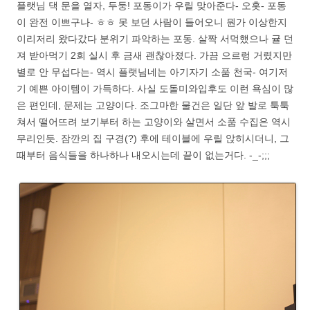
플랫님 댁 문을 열자, 두둥! 포동이가 우릴 맞아준다- 오홋- 포동
이 완전 이쁘구나- ㅎㅎ 못 보던 사람이 들어오니 뭔가 이상한지
이리저리 왔다갔다 분위기 파악하는 포동. 살짝 서먹했으나 귤 던
져 받아먹기 2회 실시 후 금새 괜찮아졌다. 가끔 으르렁 거렸지만
별로 안 무섭다는- 역시 플랫님네는 아기자기 소품 천국- 여기저
기 예쁜 아이템이 가득하다. 사실 도돌미와입후도 이런 욕심이 많
은 편인데, 문제는 고양이다. 조그마한 물건은 일단 앞 발로 툭툭
쳐서 떨어뜨려 보기부터 하는 고양이와 살면서 소품 수집은 역시
무리인듯. 잠깐의 집 구경(?) 후에 테이블에 우릴 앉히시더니, 그
때부터 음식들을 하나하나 내오시는데 끝이 없는거다. -_-;;;