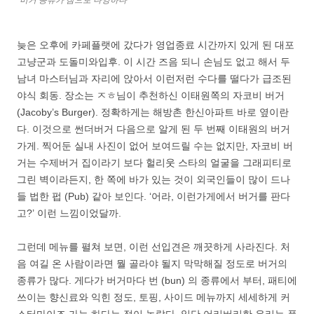
버거 종류가 참으로 다양하다
늦은 오후에 카페플랫에 갔다가 영업종료 시간까지 있게 된 대포
고냥군과 도돌미와입후. 이 시간 즈음 되니 손님도 없고 해서 두
남녀 마스터님과 자리에 앉아서 이런저런 수다를 떨다가 급조된
야식 회동. 장소는 ㅈㅎ님이 추천하신 이태원쪽의 자코비 버거
(Jacoby’s Burger). 정확하게는 해방촌 한신아파트 바로 옆이란
다. 이것으로 썬더버거 다음으로 알게 된 두 번째 이태원의 버거
가게. 찍어둔 실내 사진이 없어 보여드릴 수는 없지만, 자코비 버
거는 수제버거 집이라기 보다 헐리웃 스타의 얼굴을 그래피티로
그린 벽이라든지, 한 쪽에 바가 있는 것이 외국인들이 많이 드나
들 법한 펍 (Pub) 같아 보인다. ‘어라, 이런가게에서 버거를 판다
고?’ 이런 느낌이었달까.
그런데 메뉴를 펼쳐 보면, 이런 선입견은 깨끗하게 사라진다. 처
음 여길 온 사람이라면 뭘 골라야 될지 막막해질 정도로 버거의
종류가 많다. 게다가 버거마다 번 (bun) 의 종류에서 부터, 패티에
쓰이는 향신료와 익힌 정도, 토핑, 사이드 메뉴까지 세세하게 커