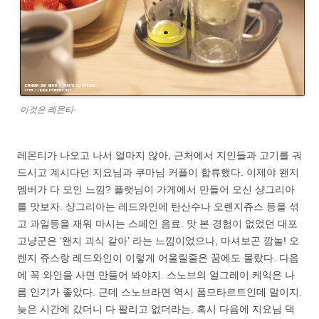
이것은 레몬티-
레몬티가 나오고 나서 얼마지 않아, 근처에서 지인들과 고기를 궈
드시고 계시다던 지요님과 쿠마님 커플이 합류했다. 이제야 왠지
멤버가 다 모인 느낌? 플랫님이 가게에서 만들어 오신 샹그리아
를 맛보자. 샹그리아는 레드와인에 탄산수나 오렌지쥬스 등을 섞
고 과일등을 재워 마시는 스페인 음료. 맛 본 경험이 없었던 대포
고냥군은 ‘왠지 괴식 같아’ 라는 느낌이었으나, 마셔보곤 깜놀! 오
렌지 쥬스랑 레드와인이 이렇게 어울릴줄은 꿈에도 몰랐다. 다음
에 꼭 와인을 사면 만들어 봐야지. 스노브의 얼그레이 케익은 나
름 인기가 좋았다. 근데 스노브라면 역시 폼므타르트인데 말이지.
늦은 시간에 갔더니 다 팔리고 없더라는. 혹시 다음에 지요님 댁