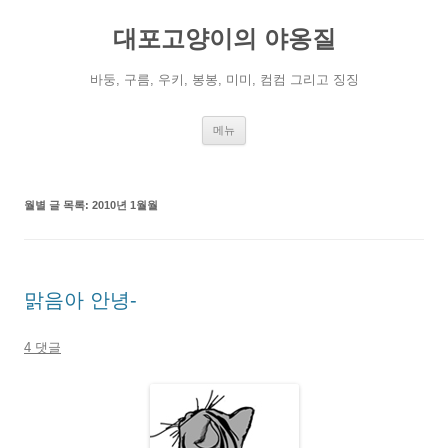
컨
텐
대포고양이의 야옹질
츠
로
건
너
바둥, 구름, 우키, 봉봉, 미미, 컴컴 그리고 징징
뛰
기
메뉴
월별 글 목록:
2010년 1월월
맑음아 안녕-
4 댓글