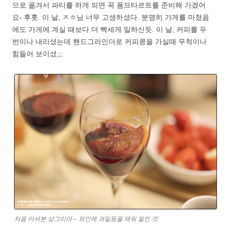
으로 옮겨서 파티를 하게 되면 꼭 폼므타르트를 준비해 가겠어
요- 후훗. 이 날, ㅈㅎ님 너무 고생하셨다. 분명히 가게를 마쳤음
에도 가게에 계실 때보다 더 빡세게 일하신듯. 이 날, 커피를 두
번이나 내리셨는데 핸드그라인더로 커피콩을 가실때 무척이나
힘들어 보이셨;;;
처음 마셔본 샹그리아 – 와인에 과일등을 재워 절인 것