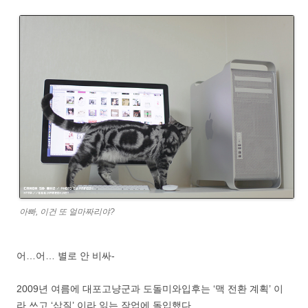
아빠, 이건 또 얼마짜리야?
어…어… 별로 안 비싸-
2009년 여름에 대포고냥군과 도돌미와입후는 ‘맥 전환 계획’ 이
라 쓰고 ‘삽질’ 이라 읽는 작업에 돌입했다.