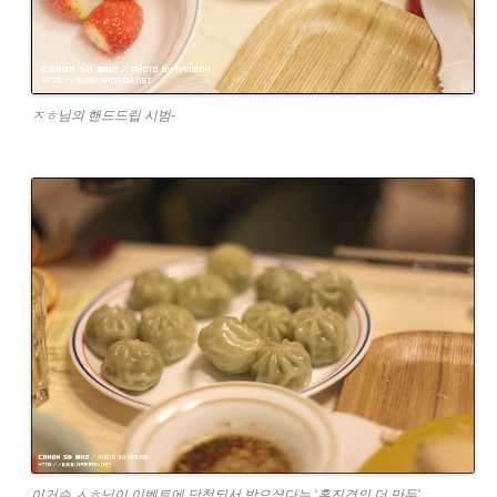
ㅈㅎ님의 핸드드립 시범-
이거슨 ㅅㅎ님이 이벤트에 당첨되서 받으셨다는 ‘홍진경의 더 만두’