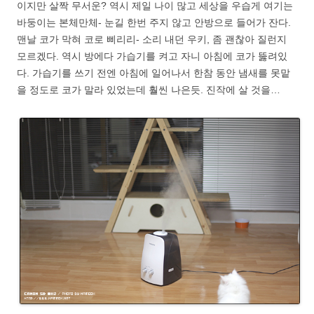
이지만 살짝 무서운? 역시 제일 나이 많고 세상을 우습게 여기는
바둥이는 본체만체- 눈길 한번 주지 않고 안방으로 들어가 잔다.
맨날 코가 막혀 코로 삐리리- 소리 내던 우키, 좀 괜찮아 질런지
모르겠다. 역시 방에다 가습기를 켜고 자니 아침에 코가 뚫려있
다. 가습기를 쓰기 전엔 아침에 일어나서 한참 동안 냄새를 못맡
을 정도로 코가 말라 있었는데 훨씬 나은듯. 진작에 살 것을…