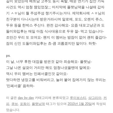
길이 솟았는데 베트남 고추도 동시 폭발, 매운 연기가 집안 가득
사건도 역시 엄청 잼있었잖;;; 마지막에 플랫님댁을 나설때 갑자
기 ㅅㅎ님이 뭘 주섬주섬 챙기주시는거다. 제약회사에 ㅅㅎ님의
친구분이 다니시는데 받은거라시며 알로에, 포도, 오렌지 쥬스,
두유 등을 한박스 주신다. 완전 감사해요- 요즘 대포고냥군과 도
돌미와입후는 매일 아침 식사대용으로 두유 잘- 먹고 있습니다-
조만간 우리 또 모여요- 왠지 이 멤버는 밤잠이 없어 괜히 즐겁다-
잠의 신인 도돌미와입후는 쵸-큼 괴롭겠지만 말이다. 하핫-
ps.
이 날, 너무 후한 대접을 받은것 같아 죄송해요- 플랫님-
그날 나온 설겆이 거리만 해도 엄청나셨을텐데 말예요-
역시 우리 멤버는 민폐서클인것 같아요-
떳다하면 냉장고를 비워버리고, 눌러 붙어 집에가지 않는 우리는
‘민폐서클’ 음하하-
이 글은
day by day
카테고리에 분류되었고
루이보스티
,
샹그리아
,
커
피
,
큐브
,
포동이
,
플랫님댁
태그가 있으며
2010년 1월 20일
에 작성되
었습니다.