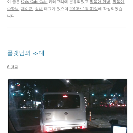
이 글은
Cats Cats Cats
카테고리에 분류되었고
맑음아 안녕
,
맑음이
,
수짱님
,
제이군
,
힘내
태그가 있으며
2010년 1월 31일
에 작성되었습
니다.
플랫님의 초대
6 댓글