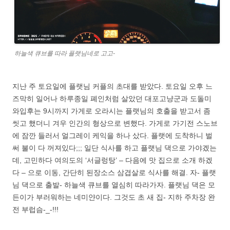
하늘색 큐브를 따라 플랫님네로 고고-
지난 주 토요일에 플랫님 커플의 초대를 받았다. 토요일 오후 느
즈막히 일어나 하루종일 폐인처럼 살았던 대포고냥군과 도돌미
와입후는 9시까지 가게로 오라시는 플랫님의 호출을 받고서 좀
씻고 했더니 겨우 인간의 형상으로 변했다. 가게로 가기전 스노브
에 잠깐 들러서 얼그레이 케익을 하나 샀다. 플랫에 도착하니 벌
써 불이 다 꺼져있다;;; 일단 식사를 하고 플랫님 댁으로 가야겠는
데, 고민하다 여의도의 ‘서글렁탕’ – 다음에 맛 집으로 소개 하겠
다 – 으로 이동, 간단히 된장소스 삼겹살로 식사를 해결. 자- 플랫
님 댁으로 출발- 하늘색 큐브를 열심히 따라가자. 플랫님 댁은 모
든이가 부러워하는 네미얀이다. 그것도 초 새 집- 지하 주차장 완
전 부럽슴-_-!!!