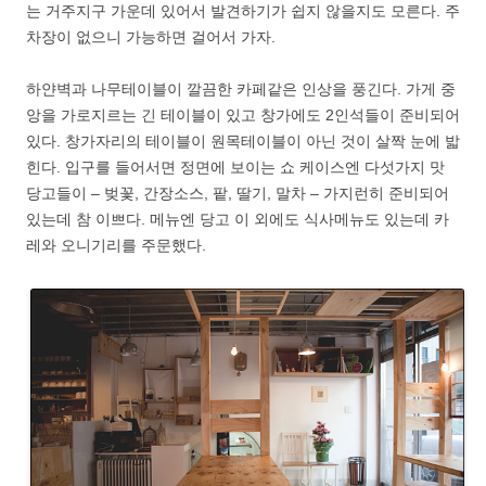
는 거주지구 가운데 있어서 발견하기가 쉽지 않을지도 모른다. 주
차장이 없으니 가능하면 걸어서 가자.
하얀벽과 나무테이블이 깔끔한 카페같은 인상을 풍긴다. 가게 중
앙을 가로지르는 긴 테이블이 있고 창가에도 2인석들이 준비되어
있다. 창가자리의 테이블이 원목테이블이 아닌 것이 살짝 눈에 밟
힌다. 입구를 들어서면 정면에 보이는 쇼 케이스엔 다섯가지 맛
당고들이 – 벚꽃, 간장소스, 팥, 딸기, 말차 – 가지런히 준비되어
있는데 참 이쁘다. 메뉴엔 당고 이 외에도 식사메뉴도 있는데 카
레와 오니기리를 주문했다.