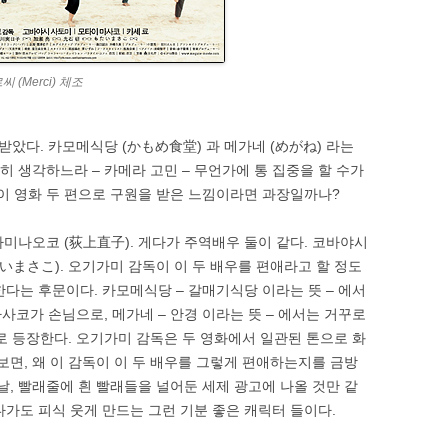
(Merci) 체조
았다. 카모메식당 (かもめ食堂) 과 메가네 (めがね) 라는
똘히 생각하느라 – 카메라 고민 – 무언가에 통 집중을 할 수가
 이 영화 두 편으로 구원을 받은 느낌이라면 과장일까나?
기가미나오코 (荻上直子). 게다가 주역배우 둘이 같다. 코바야시
いまさこ). 오기가미 감독이 이 두 배우를 편애라고 할 정도
다는 후문이다. 카모메식당 – 갈매기식당 이라는 뜻 – 에서
코가 손님으로, 메가네 – 안경 이라는 뜻 – 에서는 거꾸로
 등장한다. 오기가미 감독은 두 영화에서 일관된 톤으로 화
보면, 왜 이 감독이 이 두 배우를 그렇게 편애하는지를 금방
날, 빨래줄에 흰 빨래들을 널어둔 세제 광고에 나올 것만 같
다가도 피식 웃게 만드는 그런 기분 좋은 캐릭터 들이다.