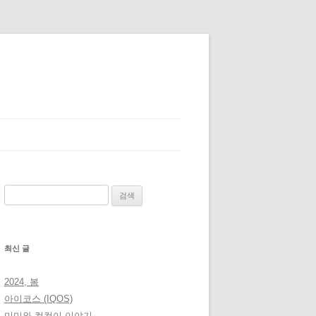
검
색:
최신 글
2024, 봄
아이코스 (IQOS)
미미와 컴컴이 이야기