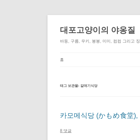
컨
텐
츠
대포고양이의 야옹질
로
건
너
바둥, 구름, 우키, 봉봉, 미미, 컴컴 그리고 
뛰
기
홈
태그 보관물:
갈매기식당
카모메식당 (かもめ食堂),
8 댓글