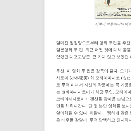
사쿠라 아주머니의 메르씨 
얼마전 징징양으로부터 영화 두편을 추천받
일본영화 두 편. 최근 어떤 것에 대해 골
없었던 대포고냥군. 큰 기대 않고 보았던
우선, 이 영화 두 편은 감독이 같다. 오
사토미 (小林聰美) 와 모타이마사코 (もた
로 무척 아껴서 자신의 작품에는 꼭 기용한
는 코바야시사토미가 식당 주인, 모타이마사
코바야시사토미가 펜션을 찾아온 손님으로
면을 채워나간다. 단 몇 분만 영화를 보다
알아차릴 수 있다. 뭐랄까… 쨍하게 맑은 
은 배우들 같달까. 무척 담백하고 진지하