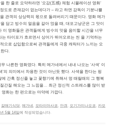
 한 줄로 요약하라면 ‘오감(五感) 체험 시뮬레이션 영화’
될 정도로 존재감이 없는데다가 – 라고 하면 감독이 기분나쁠
분을 관객의 상상력의 몫으로 돌려버리기 때문이다. 영화 메가
을 담고 빙수의 얼음을 갈아 얹을 때, 대포고냥군은 그 맛이
가 이 영화들은 관객들에게 빙수의 맛을 음미할 시간을 너무
’ 라는 타이포가 흐르면서 상어가 뛰어오르는 씬 을 기억하는
도적으로 삽입함으로써 관객들에게 극중 캐릭터가 느끼는 오
한다.
너무 나른한 영화였다. 특히 메가네에서 내내 나오는 ‘사색’ 이
색’의 의미에서 차용한 것이 아닌듯 했다. 사색을 한다는 핑
날에 간혹 정신줄 놓고 꽃향기에 취해서 멍 때릴때의 그 행복
간질간질 해오는 그 느낌을… 최근 정신적 스트레스를 많이 받
 영화는 한 편으로는 마약에 가깝다.
고
갈매기식당
,
메가네
,
모타이마사코
,
안경
,
오기가미나오코
,
카모
8년 5월 14일
에 작성되었습니다.