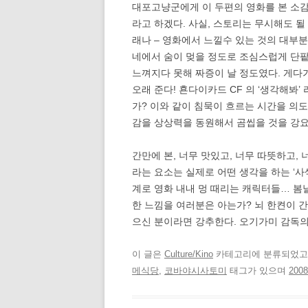
대포고냥군에게 이 두편의 영화를 본 소감을
라고 하겠다. 사실, 스토리는 무시해도 
래나 – 영화에서 느낄수 있는 것의 대부
네에서 숨이 멎을 정도로 조심스럽게 단팥
느껴지다 못해 짜증이 날 정도였다. 게다
오래 준다! 횬다이카드 CF 의 ‘생각해봐
가? 이와 같이 침묵이 흐르는 시간을 의
감을 상상력을 동원해서 곰씹을 것을 강요
간만에 본, 너무 맛있고, 너무 따뜻하고, 
라는 요소는 실제로 어떤 생각을 하는 ‘사
계로 영화 내내 멍 때리는 캐릭터들… 봄
한 느낌을 여러분은 아는가? 뇌 한켠이 
으신 분이라면 강추한다. 오기가미 감독의
이 글은
Culture/Kino
카테고리에 분류되었
메식당
,
코바야시사토미
태그가 있으며
200