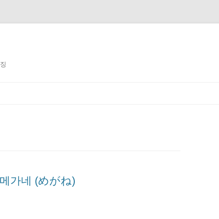
징징
 메가네 (めがね)