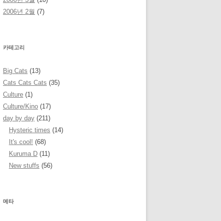
2006년 2월
(7)
카테고리
Big Cats
(13)
Cats Cats Cats
(35)
Culture
(1)
Culture/Kino
(17)
day by day
(211)
Hysteric times
(14)
It's cool!
(68)
Kuruma D
(11)
New stuffs
(56)
메타