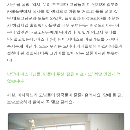
시곤 급 실망- 역시, 우리 부부보다 고냥들이 더 인기자! 일부러
카페플랫에서 식사를 할 생각으로 아침도 거르고 쫄쫄 굶고 갔
던 대포고냥군과 도돌미와입후. 플랫밀과 버섯도리아를 주문해
서 허겁지겁 흡입했다. 플랫밀 너무 귀여운듯- 버섯도리아는 어
린이 입맛인 대포고냥군에게 딱이었다. 맛있게 먹고서 수다를
막- 떨고있는데, 마스터 (남) 님이 서비스로 아포가또를 가져다
주시는게 아닌가. 오오- 우리는 드디어 카페플랫의 마스터님들과
절친이 된 것일까! 비록 고양이를 팔아 만든 절친이지만 뿌듯하
다!
남♡녀 마스터님들, 만들어 주신 ‘절친 아포가또’ 정말 맛있게 먹
었습니다-
사실, 이사하느라 고냥들이 땟국물이 줄줄- 흘러서요. 담에 올 땐,
보송보송하게 빨아서 꼭 델꼬 갈께요-