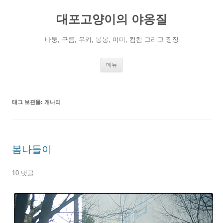
컨
텐
대포고양이의 야옹질
츠
로
건
너
바둥, 구름, 우키, 봉봉, 미미, 컴컴 그리고 징징
뛰
기
메뉴
태그 보관물:
개나리
봄나들이
10 댓글