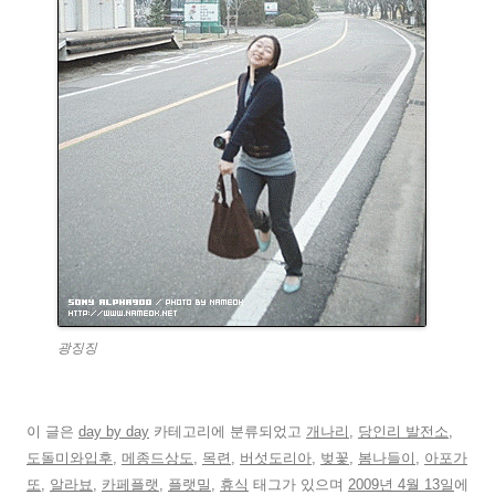
광징징
이 글은
day by day
카테고리에 분류되었고
개나리
,
당인리 발전소
,
도돌미와입후
,
메종드상도
,
목련
,
버섯도리아
,
벚꽃
,
봄나들이
,
아포가
또
,
알라뵤
,
카페플랫
,
플랫밀
,
휴식
태그가 있으며
2009년 4월 13일
에