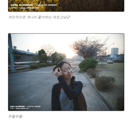
개인적으로 개나리 좋아하는 대포고냥군
우쭐우쭐-