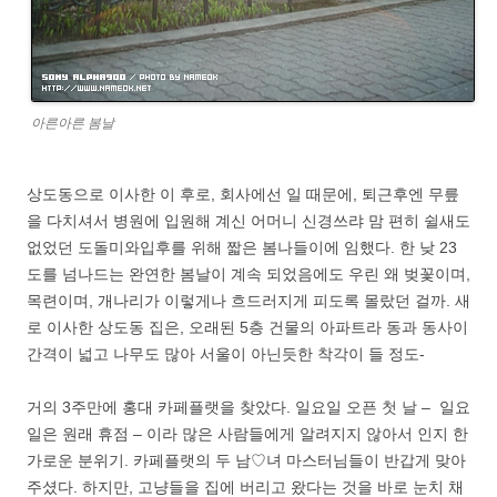
아른아른 봄날
상도동으로 이사한 이 후로, 회사에선 일 때문에, 퇴근후엔 무릎
을 다치셔서 병원에 입원해 계신 어머니 신경쓰랴 맘 편히 쉴새도
없었던 도돌미와입후를 위해 짧은 봄나들이에 임했다. 한 낮 23
도를 넘나드는 완연한 봄날이 계속 되었음에도 우린 왜 벚꽃이며,
목련이며, 개나리가 이렇게나 흐드러지게 피도록 몰랐던 걸까. 새
로 이사한 상도동 집은, 오래된 5층 건물의 아파트라 동과 동사이
간격이 넓고 나무도 많아 서울이 아닌듯한 착각이 들 정도-
거의 3주만에 홍대 카페플랫을 찾았다. 일요일 오픈 첫 날 – 일요
일은 원래 휴점 – 이라 많은 사람들에게 알려지지 않아서 인지 한
가로운 분위기. 카페플랫의 두 남♡녀 마스터님들이 반갑게 맞아
주셨다. 하지만, 고냥들을 집에 버리고 왔다는 것을 바로 눈치 채