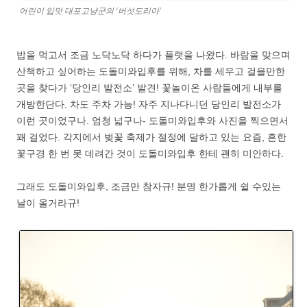
어린이 입맛 대포고냥군의 ‘버섯도리아’
밥을 먹고서 조금 노닥노닥 하다가 플랫을 나왔다. 바람을 맞으며
산책하고 싶어하는 도돌미와입후를 위해, 차를 세우고 걸을만한
곳을 찾다가 ‘당인리 발전소’ 발견! 꽃놀이온 사람들에게 내부를
개방한단다. 차도 주차 가능! 자주 지나다니던 당인리 발전소가
이런 곳이었구나. 엄청 넓구나- 도돌미와입후와 사진을 찍으면서
꽤 걸었다. 각지에서 벚꽃 축제가 절정에 달하고 있는 요즘, 흔한
꽃구경 한 번 못 데려간 것이 도돌미와입후 한테 괜히 미안하다.
그래도 도돌미와입후, 조금만 참자규! 분명 한가롭게 쉴 수있는
날이 올거라규!