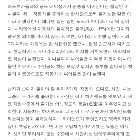
스포츠카들과의 공도 레이싱에서 연승을 이어간다는 설정인 이
니셜디. 뭐… 자동차를 좋아하는 한사람으로써 불가능한 일은 아
니라고 생각한다. 왜냐면 일단 일반 도로가 아니라, 내리막 길이
다. 내리막에선 자동차의 절대적인 출력(馬力 – PS)이란 그다지
중요한 의미를 가지지 않는다. 여튼, 재미있다. 주행 장면에서의
CG 처리는 처음에는 참 허접한듯 했으나, 점점 친근하게 다가오
고 현실적이다. 게다가 1,2,3,4 스테이지를 거쳐오면서 비약적으
로 화상이 발전했다. 이니셜디 매니아들은 대부분 자동차 매니아
들인 이유이다. 주인공의 차는 보잘것 없지만 승부를 걸어오는 차
들의 이름만으로도 자동차 매니아들은 맘이 설렌다.
남자가 손대지 말아야 할 취미 3가지. 자동차, 오디오, 사진. 나는
그중에 두가지를 좋아한다. 사진은 이미 하이엔드를 맛보았고, 이
젠 적정수준에서 즐기는 어느정도의 통달(通達)을 이루었다고 생
각한다. 자동차는 하이엔드의 그 선이 너무나 높아서 하이엔드를
찍는다는것이 불가능하다… 하이엔드가 무엇인지도 명확하지가
않다. 튜닝인가? 아니면 비싼 수입차 인가? 어쨌든 요즘은 여유
가 생기면 무리하지 않는 수준에서 사랑하는 남억쿠루마에게 조