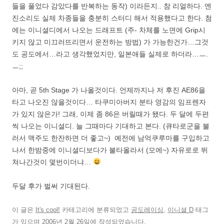
들을 풀었다 감았다를 반복하는 동작) 이라든지.. 참 리얼하다. 엔
진소리도 실제 차종들을 충분히 스터디 해서 적용했다고 한다. 첨
에는 이니셜디에서 나오는 드래프트 (주- 차체를 노면에 Grip시
키지 않고 미끄러뜨리면서 운전하는 방법) 가 가능한건가…그것
도 공도에서…라고 생각했었지만, 일본애들 실제로 하더라…ㅡ.
ㅡ;;
아마, 곧 5th Stage 가 나올것이다. 언제까지나 저 후진 AE86을
타고 나오진 않을것이다… 타쿠미아버지 분타 영감의 임프렌자
가 있지 않은가! 그래, 이제 좀 86은 버릴때가 됐다. 두 달에 두편
씩 나오는 이니셜디. 늘 그때마다 기대하고 본다. (큐타로군을 불
러서 맥주도 한잔하면 더 좋고~) 예전에 남억쿠루마를 구입하고
나서 한밤중에 이니셜디보다가 불타올라서 (모에~) 자유로로 뛰
쳐나간것이 몇번이더냐…
두달 후가 벌써 기대된다.
이 글은
It's cool!
카테고리에 분류되었고
공도레이싱
,
이니셜 D
태그
가 있으며
2006년 2월 26일
에 작성되었습니다.