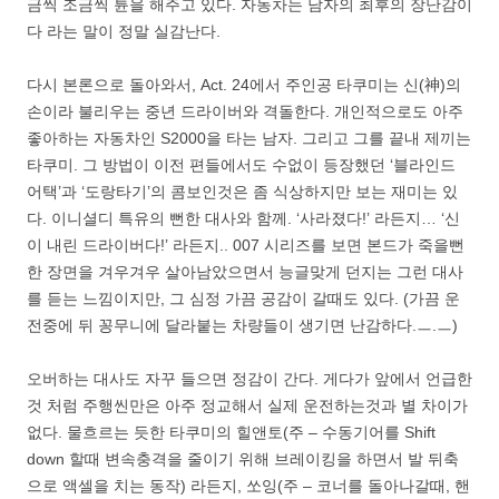
금씩 조금씩 튠을 해주고 있다. 자동차는 남자의 최후의 장난감이
다 라는 말이 정말 실감난다.
다시 본론으로 돌아와서, Act. 24에서 주인공 타쿠미는 신(神)의
손이라 불리우는 중년 드라이버와 격돌한다. 개인적으로도 아주
좋아하는 자동차인 S2000을 타는 남자. 그리고 그를 끝내 제끼는
타쿠미. 그 방법이 이전 편들에서도 수없이 등장했던 ‘블라인드
어택’과 ‘도랑타기’의 콤보인것은 좀 식상하지만 보는 재미는 있
다. 이니셜디 특유의 뻔한 대사와 함께. ‘사라졌다!’ 라든지… ‘신
이 내린 드라이버다!’ 라든지.. 007 시리즈를 보면 본드가 죽을뻔
한 장면을 겨우겨우 살아남았으면서 능글맞게 던지는 그런 대사
를 듣는 느낌이지만, 그 심정 가끔 공감이 갈때도 있다. (가끔 운
전중에 뒤 꽁무니에 달라붙는 차량들이 생기면 난감하다.ㅡ.ㅡ)
오버하는 대사도 자꾸 들으면 정감이 간다. 게다가 앞에서 언급한
것 처럼 주행씬만은 아주 정교해서 실제 운전하는것과 별 차이가
없다. 물흐르는 듯한 타쿠미의 힐앤토(주 – 수동기어를 Shift
down 할때 변속충격을 줄이기 위해 브레이킹을 하면서 발 뒤축
으로 액셀을 치는 동작) 라든지, 쏘잉(주 – 코너를 돌아나갈때, 핸