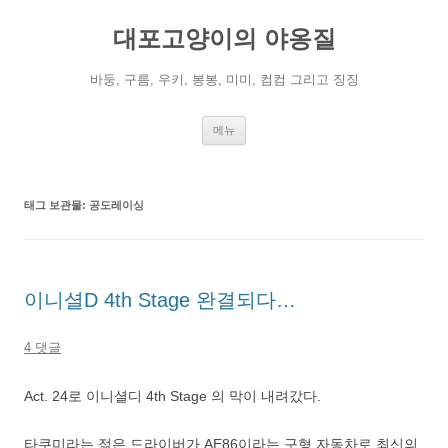
컨
텐
대포고양이의 야옹질
츠
로
건
너
바둥, 구름, 우키, 봉봉, 미미, 컴컴 그리고 징징
뛰
기
메뉴
태그 보관물:
공도레이싱
이니셜D 4th Stage 완결되다…
4 댓글
Act. 24로 이니셜디 4th Stage 의 막이 내려갔다.
타쿠미라는 젊은 드라이버가 AE86이라는 구형 자동차로 최신의