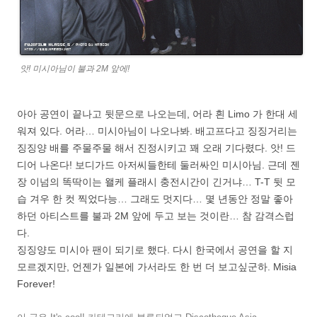
앗! 미시아님이 불과 2M 앞에!
아아 공연이 끝나고 뒷문으로 나오는데, 어라 흰 Limo 가 한대 세
워져 있다. 어라… 미시아님이 나오나봐. 배고프다고 징징거리는
징징양 배를 주물주물 해서 진정시키고 꽤 오래 기다렸다. 앗! 드
디어 나온다! 보디가드 아저씨들한테 둘러싸인 미시아님. 근데 젠
장 이넘의 똑딱이는 왤케 플래시 충전시간이 긴거냐… T-T 뒷 모
습 겨우 한 컷 찍었다능… 그래도 멋지다… 몇 년동안 정말 좋아
하던 아티스트를 불과 2M 앞에 두고 보는 것이란… 참 감격스럽
다.
징징양도 미시아 팬이 되기로 했다. 다시 한국에서 공연을 할 지
모르겠지만, 언젠가 일본에 가서라도 한 번 더 보고싶군하. Misia
Forever!