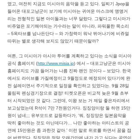
였고, 여전히 지금도 미시아의 음악을 듣고 있다. 일찌기 Jpop을
들어온 대포고냥군이 보기에 미시아는 귀여운 마스크에 앵앵거
리는 전형적인 일본 아이돌과는 너무 달랐다. 그렇다고 미시아가
비쥬얼은 포기해야되는 가수라는 말이 아니라, 파워풀한 목소리
– 5옥타브를 넘나든단다 – 와 가창력이 워낙 뛰어나기에 비쥬얼
따위는 별로 생각해 보지도 않았기 때문이랄까?
여튼, 그 미시아가 아시아 투어를 계획하고 있다는 소식을 미시아
공식 홈페이지 (
http://www.misia.jp
) 에서 – 대포고냥군은 미시아
홈페이지도 가끔 들어가는 나름 진짜 팬인 것이다 – 보았다. 한국
에서도 라이브를 가질예정이고 9월정도로 예정되어 있다기에 완
전 설레이면서 주기적으로 일정을 확인하고 있었다는. 9월 28일
올림픽 펜싱경기장으로 결정! 티켓오픈은 비교적 늦은 9월 초부
터 시작되었던 것 같다. 그런데, 이왕 보는 거 제일 좋은자리에서
보고싶었는데 R석이 7만 7천원인거다. 징징양이랑 둘 하면 15만
원이 넘네;;; 유부모드로 갈등하다가, ‘뭐, 징징양은 일본음악을
딱히 좋아하는 것도 아닌데다가… 나만 좋아하는 아티스트의 공
연에 15만원은 좀 과한것 같아.’ 이런 말로 위로를 하면서 꿈을 접
어 버렸었다. 징징양은 정말 오래간만에 내가 가고 싶다는 공연이