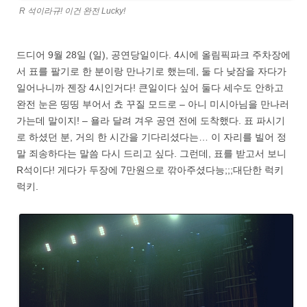
R 석이라규! 이건 완전 Lucky!
드디어 9월 28일 (일), 공연당일이다. 4시에 올림픽파크 주차장에
서 표를 팔기로 한 분이랑 만나기로 했는데, 둘 다 낮잠을 자다가
일어나니까 젠장 4시인거다! 큰일이다 싶어 둘다 세수도 안하고
완전 눈은 띵띵 부어서 쵸 꾸질 모드로 – 아니 미시아님을 만나러
가는데 말이지! – 욜라 달려 겨우 공연 전에 도착했다. 표 파시기
로 하셨던 분, 거의 한 시간을 기다리셨다는… 이 자리를 빌어 정
말 죄송하다는 말씀 다시 드리고 싶다. 그런데, 표를 받고서 보니
R석이다! 게다가 두장에 7만원으로 깎아주셨다능;;;대단한 럭키
럭키.