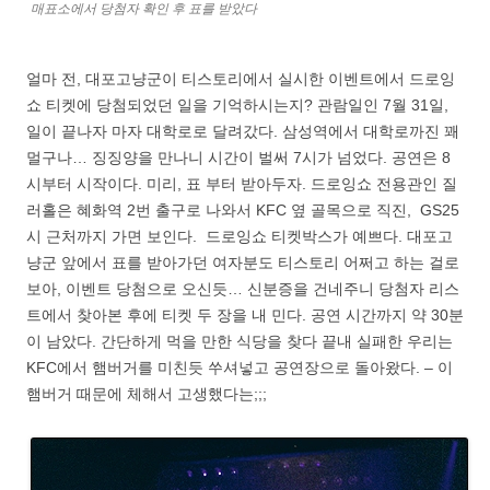
매표소에서 당첨자 확인 후 표를 받았다
얼마 전, 대포고냥군이 티스토리에서 실시한 이벤트에서 드로잉
쇼 티켓에 당첨되었던 일을 기억하시는지? 관람일인 7월 31일,
일이 끝나자 마자 대학로로 달려갔다. 삼성역에서 대학로까진 꽤
멀구나… 징징양을 만나니 시간이 벌써 7시가 넘었다. 공연은 8
시부터 시작이다. 미리, 표 부터 받아두자. 드로잉쇼 전용관인 질
러홀은 혜화역 2번 출구로 나와서 KFC 옆 골목으로 직진, GS25
시 근처까지 가면 보인다. 드로잉쇼 티켓박스가 예쁘다. 대포고
냥군 앞에서 표를 받아가던 여자분도 티스토리 어쩌고 하는 걸로
보아, 이벤트 당첨으로 오신듯… 신분증을 건네주니 당첨자 리스
트에서 찾아본 후에 티켓 두 장을 내 민다. 공연 시간까지 약 30분
이 남았다. 간단하게 먹을 만한 식당을 찾다 끝내 실패한 우리는
KFC에서 햄버거를 미친듯 쑤셔넣고 공연장으로 돌아왔다. – 이
햄버거 때문에 체해서 고생했다는;;;