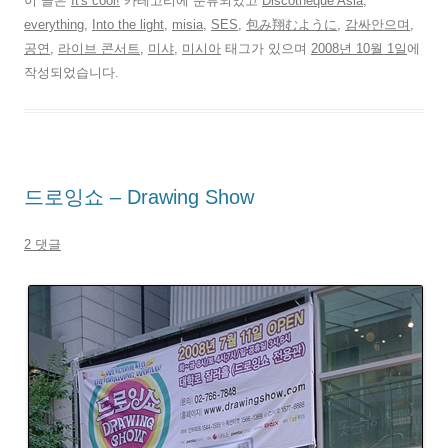
이 글은
It's cool!
카테고리에 분류되었고
Discotheque Asia
,
everything
,
Into the light
,
misia
,
SES
,
包み翔むように
,
감싸안으며
,
공연
,
라이브 콘서트
,
미샤
,
미시아
태그가 있으며
2008년 10월 1일
에
작성되었습니다.
드로잉쇼 – Drawing Show
2 댓글