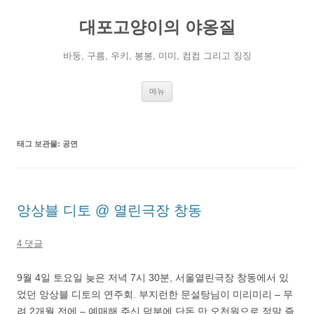
컨
텐
대포고양이의 야옹질
츠
로
건
너
바둥, 구름, 우키, 봉봉, 미미, 컴컴 그리고 징징
뛰
기
메뉴
태그 보관물:
공연
앙상블 디토 @ 열린극장 창동
4 댓글
9월 4일 토요일 늦은 저녁 7시 30분, 서울열린극장 창동에서 있
었던 앙상블 디토의 연주회. 부지런한 문설탕님이 미리미리 – 무
려 2개월 전에 – 예매해 주신 덕분에 단돈 만 오천원으로 정말 즐