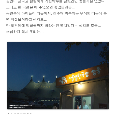
공연이 끝나고 렬렬하게 기립박수를 날렸건만 앵콜곡은 없었다.
그래도 한 곡쯤은 해 주었으면 좋았을것을…
공연중에 아이들이 떠들어서, 간주때 박수치는 무식함 때문에 분
명 삐졌을거라고 생각도…
만 오천원에 앵콜곡까지 바라는건 염치없다는 생각도 조금…
소심하다 역시 우리는…