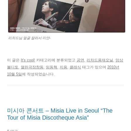
리차드님 얼굴 잘라서 미얀-
이 글은
It's cool!
카테고리에 분류되었고
공연
,
리차드용재오닐
,
앙상
블디토
,
열린극장창동
,
임동혁
,
지용
,
클래식
태그가 있으며
2010년
10월 5일
에 작성되었습니다.
미시아 콘서트 – Misia Live in Seoul “The
Tour of Misia Discotheque Asia”