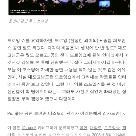
공연이 끝난 후 포토타임
드로잉 쇼를 요약하자면, 드로잉 (진정한 의미의) + 종합 퍼포먼
스 공연 정도 되겠다. 각각의 비율은 내 생각에 반 반 정도? 대포
고냥군은 뭣도 모르고, 공연 전에 드로잉쇼에 관해 인터넷에서 이
것저것 검색해 본 후에 관람했는데, 절대 그러지 마시길 바란다.
오늘 이 포스팅에 자세한 공연 내용을 적지 않는 것도 같은 이유
인데, 사실 대포고냥군은 드로잉쇼에서 그려내는 작품들을 인터
넷에서 몽땅 보고 갔었다. 그랬더니 영화 스포일러를 본 것 마냥
신선함이 확 떨어지더라는… 그래도 사전 지식없어 따라왔던 징
징양은 무척 잼있어 했으니 다행이다.
Ps. 좋은 공연 보여준 티스토리 관계자 여러분에게 감사드린다.
이 글은
It's cool!
카테고리에 분류되었고
공연
,
대학로
,
드로잉쇼
,
질
러홀
,
티스토리 이벤트
,
퍼포먼스
태그가 있으며
2008년 8월 11일
에