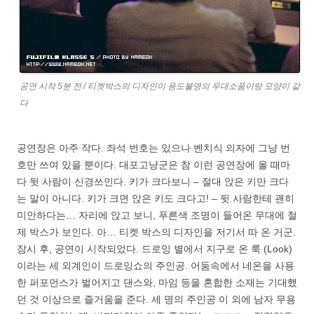
공연 시작 5분 전 / 티켓박스의 디자인이 용도불명의 무대소품이랑 모양이 같
다
공연장은 아주 작다. 좌석 번호는 있으나 벤치식 의자에 그냥 번
호만 쓰여 있을 뿐이다. 대포고냥군은 참 이런 공연장에 올 때마
다 뒷 사람이 신경쓰인다. 키가 크다보니 – 절대 앉은 키만 크다
는 말이 아니다. 키가 크면 앉은 키도 크다고! – 뒷 사람한테 괜히
미안하다는… 자리에 앉고 보니, 푸른색 조명이 들어온 무대에 철
제 박스가 보인다. 아… 티켓 박스의 디자인을 저기서 따 온 거군.
잠시 후, 공연이 시작되었다. 드로잉 별에서 지구로 온 룩 (Look)
이라는 세 외계인이 드로잉쇼의 주인공. 어둠속에서 네온을 사용
한 퍼포먼스가 벌어지고 댄스와, 마임 등을 혼합한 소재는 기대했
던 것 이상으로 즐거움을 준다. 세 명의 주인공 이 외에 남자 무용