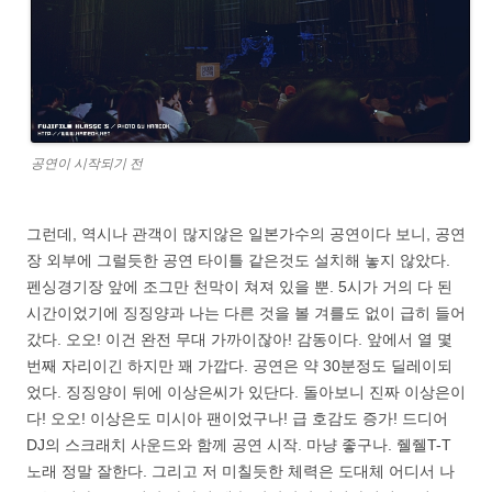
공연이 시작되기 전
그런데, 역시나 관객이 많지않은 일본가수의 공연이다 보니, 공연
장 외부에 그럴듯한 공연 타이틀 같은것도 설치해 놓지 않았다.
펜싱경기장 앞에 조그만 천막이 쳐져 있을 뿐. 5시가 거의 다 된
시간이었기에 징징양과 나는 다른 것을 볼 겨를도 없이 급히 들어
갔다. 오오! 이건 완전 무대 가까이잖아! 감동이다. 앞에서 열 몇
번째 자리이긴 하지만 꽤 가깝다. 공연은 약 30분정도 딜레이되
었다. 징징양이 뒤에 이상은씨가 있단다. 돌아보니 진짜 이상은이
다! 오오! 이상은도 미시아 팬이었구나! 급 호감도 증가! 드디어
DJ의 스크래치 사운드와 함께 공연 시작. 마냥 좋구나. 줼줼T-T
노래 정말 잘한다. 그리고 저 미칠듯한 체력은 도대체 어디서 나