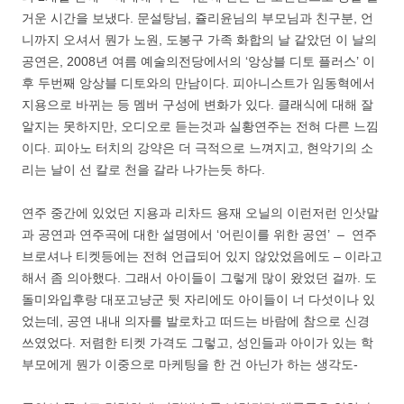
거운 시간을 보냈다. 문설탕님, 쥴리윤님의 부모님과 친구분, 언
니까지 오셔서 뭔가 노원, 도봉구 가족 화합의 날 같았던 이 날의
공연은, 2008년 여름 예술의전당에서의 ‘앙상블 디토 플러스’ 이
후 두번째 앙상블 디토와의 만남이다. 피아니스트가 임동혁에서
지용으로 바뀌는 등 멤버 구성에 변화가 있다. 클래식에 대해 잘
알지는 못하지만, 오디오로 듣는것과 실황연주는 전혀 다른 느낌
이다. 피아노 터치의 강약은 더 극적으로 느껴지고, 현악기의 소
리는 날이 선 칼로 천을 갈라 나가는듯 하다.
연주 중간에 있었던 지용과 리차드 용재 오닐의 이런저런 인삿말
과 공연과 연주곡에 대한 설명에서 ‘어린이를 위한 공연’ – 연주
브로셔나 티켓등에는 전혀 언급되어 있지 않았었음에도 – 이라고
해서 좀 의아했다. 그래서 아이들이 그렇게 많이 왔었던 걸까. 도
돌미와입후랑 대포고냥군 뒷 자리에도 아이들이 너 다섯이나 있
었는데, 공연 내내 의자를 발로차고 떠드는 바람에 참으로 신경
쓰였었다. 저렴한 티켓 가격도 그렇고, 성인들과 아이가 있는 학
부모에게 뭔가 이중으로 마케팅을 한 건 아닌가 하는 생각도-