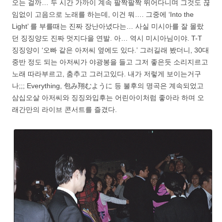
오는 걸까… 두 시간 가까이 계속 팔짝팔짝 뛰어다니며 그것도 끊
임없이 고음으로 노래를 하는데, 이건 뭐…. 그중에 ‘Into the
Light’ 를 부를때는 진짜 장난아녔다는… 사실 미시아를 잘 몰랐
던 징징양도 진짜 멋지다을 연발. 아… 역시 미시아님이야. T-T
징징양이 ‘오빠 같은 아저씨 옆에도 있다.’ 그러길래 봤더니, 30대
중반 정도 되는 아저씨가 야광봉을 들고 그저 좋은듯 소리지르고
노래 따라부르고, 춤추고 그러고있다. 내가 저렇게 보이는거구
나;;; Everything, 包み翔むように 등 불후의 명곡은 계속되었고
삼십오살 아저씨와 징징와입후는 어린아이처럼 좋아라 하며 오
래간만의 라이브 콘서트를 즐겼다.