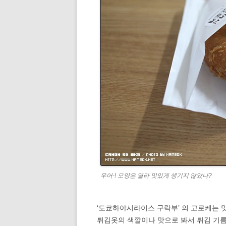
우어-! 모양은 열라 맛있게 생기지 않았나?
‘도쿄하야시라이스 구락부’ 의 고로케는 맛
튀김옷의 색깔이나 맛으로 봐서 튀김 기름