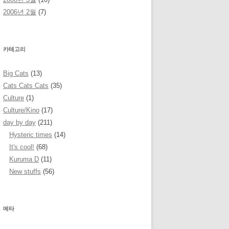
2006년 2월
(7)
카테고리
Big Cats
(13)
Cats Cats Cats
(35)
Culture
(1)
Culture/Kino
(17)
day by day
(211)
Hysteric times
(14)
It's cool!
(68)
Kuruma D
(11)
New stuffs
(56)
메타