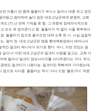
 오전 아홉시 반 쯤에 돌돌미가 부스스 일어나 대충 씻고 장인
 음악듣고 컴터하며 놀다 잠든 대포고냥군에게 분명히, 교회
도 (?) 난 전혀 기억을 못 함. 그 와중에 잠재의식적으로
고 손도 꼭 잡아준다고 함. 돌돌미가 저 멀리 서울 북부에서
잠. 돌돌미가 집으로 돌아오면 대략 오후 한 시. 사실 실질적
라는. 얼마 전, 대포고냥군은 명동 롯데백화점에서 태어나서
발적인 밀크티 매니아가 되기로 했다. 아니, 이런 맛있는 음
들 같으니! 이런 대포고냥군의 밀크티 사랑을 알고는, 교회 다
 공차에 들러서 밀크티 점보사이즈를 사다주겠다는 거다. 부끄
 꿈에도 밀크티가 나왔다능. 밀크티만 목빠져라 기다렸는데,
덤으로 사다줌. 돌돌미는 역시 ‘사다 드림’ 블로거다. 덕분