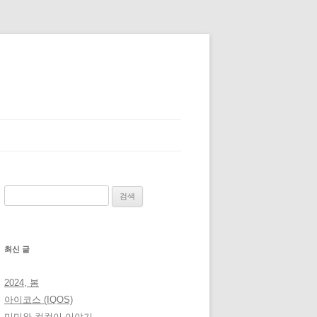
검
색:
최신 글
2024, 봄
아이코스 (IQOS)
미미와 컴컴이 이야기