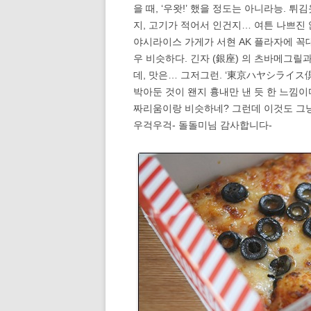
을 때, ‘우왓!’ 했을 정도는 아니라능.
지, 고기가 적어서 인건지… 여튼 나쁘진 
야시라이스 가게가 서현 AK 플라자에 꼭대
우 비슷하다. 긴자 (銀座) 의 츠바메그릴
데, 맛은… 그저그런. ‘東京ハヤシライス
박아둔 것이 왠지 흉내만 낸 듯 한 느낌
짜리움이랑 비슷하네? 그런데 이것도 그냥
우걱우걱- 돌돌미님 감사합니다-