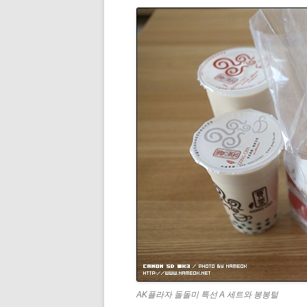
AK플라자 돌돌미 특선 A 세트와 봉봉털