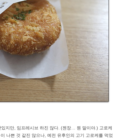
있지만, 임프레시브 하진 않다. (젠장… 뭔 말이야.) 고로케
이 나쁜 것 같진 않으나, 예전 유후인의 고기 고로케를 먹었