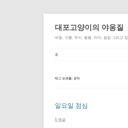
컨
텐
츠
대포고양이의 야옹질
로
건
너
바둥, 구름, 우키, 봉봉, 미미, 컴컴 그리고 
뛰
기
홈
태그 보관물:
공차
일요일 점심
5 댓글