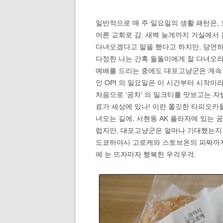
일반적으로 매 주 일요일의 생활 패턴은,
어른 교회로 감. 새벽 늦게까지 거실에서
다녀오겠다고 말을 했다고 하지만, 당연하게
다정한 나는 간혹 돌돌미에게 잘 다녀오라
예배를 드리는 중에도 대포고냥군은 계속 
인 OPI 의 일요일은 이 시간부터 시작이
처음으로 ‘공차’ 의 밀크티를 맛보고는 자
료가 세상에 있나! 이런 쫄깃한 타피오카
녀오는 길에, 서현동 AK 플라자에 있는
럽지만, 대포고냥군은 얼마나 기대했는지
도쿄하야시 고로케와 스토브온의 피짜까지 
에 눈 뜨자마자 행복한 우걱우걱.