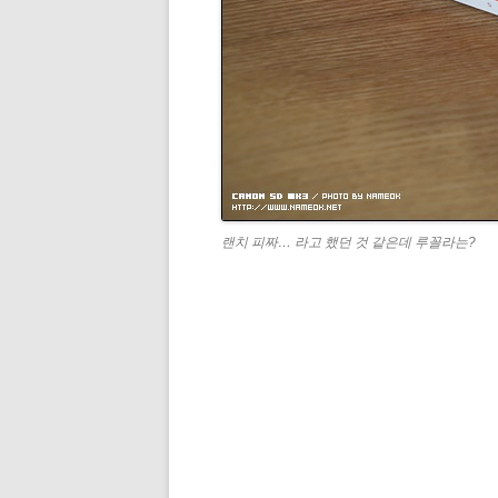
랜치 피짜… 라고 했던 것 같은데 루꼴라는?