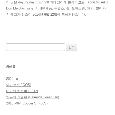
이 글은
day by day
,
It's cool!
카테고리에 분류되었고
Canon 5D mk3
,
Don Melchor
,
wine
,
기내면세품
,
돈멜초
,
술
,
오퍼스원
,
와인
,
칠레와
인
태그가 있으며
2014년 6월 22일
에 작성되었습니다.
검
색:
최신 글
2024, 봄
아이코스 (IQOS)
미미와 컴컴이 이야기
발뮤다 그린팬 (Balmuda GreenFan)
2016 MINI Cooper S (F56S)