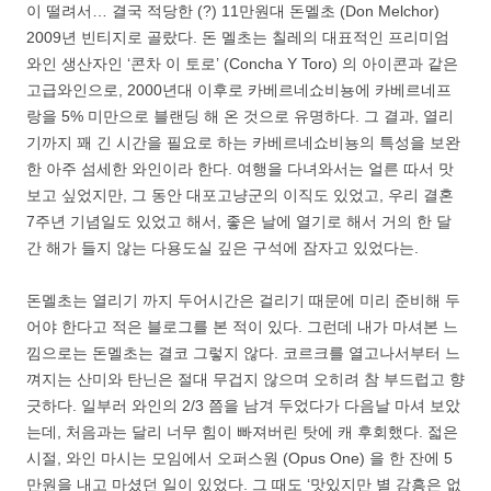
이 떨려서… 결국 적당한 (?) 11만원대 돈멜초 (Don Melchor)
2009년 빈티지로 골랐다. 돈 멜초는 칠레의 대표적인 프리미엄
와인 생산자인 ‘콘차 이 토로’ (Concha Y Toro) 의 아이콘과 같은
고급와인으로, 2000년대 이후로 카베르네쇼비뇽에 카베르네프
랑을 5% 미만으로 블랜딩 해 온 것으로 유명하다. 그 결과, 열리
기까지 꽤 긴 시간을 필요로 하는 카베르네쇼비뇽의 특성을 보완
한 아주 섬세한 와인이라 한다. 여행을 다녀와서는 얼른 따서 맛
보고 싶었지만, 그 동안 대포고냥군의 이직도 있었고, 우리 결혼
7주년 기념일도 있었고 해서, 좋은 날에 열기로 해서 거의 한 달
간 해가 들지 않는 다용도실 깊은 구석에 잠자고 있었다는.
돈멜초는 열리기 까지 두어시간은 걸리기 때문에 미리 준비해 두
어야 한다고 적은 블로그를 본 적이 있다. 그런데 내가 마셔본 느
낌으로는 돈멜초는 결코 그렇지 않다. 코르크를 열고나서부터 느
껴지는 산미와 탄닌은 절대 무겁지 않으며 오히려 참 부드럽고 향
긋하다. 일부러 와인의 2/3 쯤을 남겨 두었다가 다음날 마셔 보았
는데, 처음과는 달리 너무 힘이 빠져버린 탓에 캐 후회했다. 젋은
시절, 와인 마시는 모임에서 오퍼스원 (Opus One) 을 한 잔에 5
만원을 내고 마셨던 일이 있었다. 그 때도 ‘맛있지만 별 감흥은 없