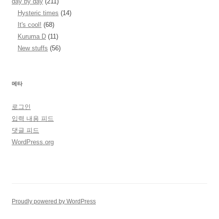
day by day
(211)
Hysteric times
(14)
It's cool!
(68)
Kuruma D
(11)
New stuffs
(56)
메타
로그인
입력 내용 피드
댓글 피드
WordPress.org
Proudly powered by WordPress