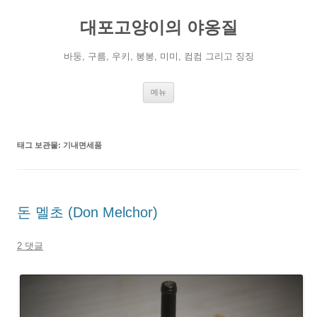
컨
텐
대포고양이의 야옹질
츠
로
건
너
바둥, 구름, 우키, 봉봉, 미미, 컴컴 그리고 징징
뛰
기
메뉴
태그 보관물:
기내면세품
돈 멜초 (Don Melchor)
2 댓글