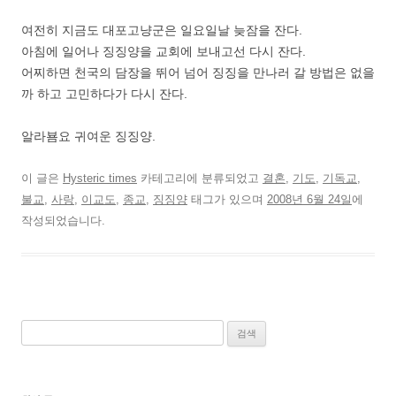
여전히 지금도 대포고냥군은 일요일날 늦잠을 잔다.
아침에 일어나 징징양을 교회에 보내고선 다시 잔다.
어찌하면 천국의 담장을 뛰어 넘어 징징을 만나러 갈 방법은 없을
까 하고 고민하다가 다시 잔다.
알라뵴요 귀여운 징징양.
이 글은
Hysteric times
카테고리에 분류되었고
결혼
,
기도
,
기독교
,
불교
,
사랑
,
이교도
,
종교
,
징징양
태그가 있으며
2008년 6월 24일
에
작성되었습니다.
검
색: