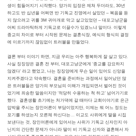
생이 힘들어지기 시작했다. 양가의 입장은 제쳐 두더라도, 30년
하고도 반 십년을 어쩌면 반 기독교 진영에서 살았던 – 복음을 듣
지 않으려고 귀를 3M 귀마개로 막고 살고있었던 – 대포고냥군을
어찌 드라마틱하게 기독교로 이끌수가 있겠느냐 말이다. 이렇게
종교의 차이로 부터 시작된 문제는 결혼식장, 예식의 형식의 결정
에 이르기까지 끊임없이 트러블을 만들었다.
결론 부터 이야기 하면, 지금 우리는 아주 행복하게 잘 살고 있다.
사실 징징양은 결혼 전 부터, 대포고냥군에게 ‘종교를 강요하지
않겠다’ 라고 했었고, 나는 징징양에게 무슨 일이 있어도 신앙을
지켜주겠다고 약속했다. 결혼을 준비하는 과정에서 일어났던 많
은 트러블들은 양가의 부모님의 이해가 개입되면서 벌어진 것이
었기에 죄송한 말씀이지만 ‘적당히 수용하는 척 하고’ 넘어가기로
했다. 결혼생활 초기에는 처가댁에 갈 때마다 교회이야기로 은근
압박을 주시는 장인어른이 부담이었지만, 이제는 뭐 어느 정도는
포기를 하셨는지 모른체 하신다는… 이교도 사위에게 딸을 시집
보낸다는 것, 장인어른에게 있어서는 사위가 기독교 신자인지 아
닌지의 간단한 문제가 아니라 딸이 비 기독교 신자와 결혼해서 자