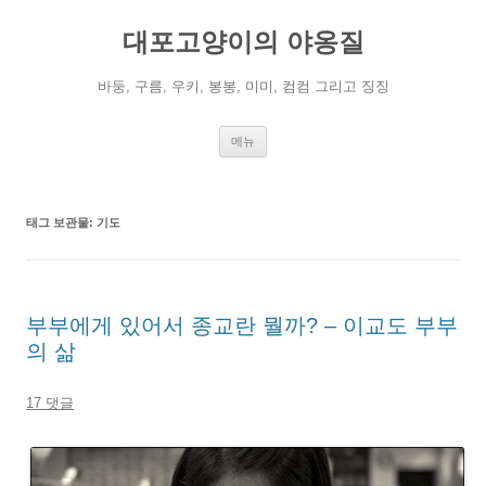
컨
텐
대포고양이의 야옹질
츠
로
건
너
바둥, 구름, 우키, 봉봉, 미미, 컴컴 그리고 징징
뛰
기
메뉴
태그 보관물:
기도
부부에게 있어서 종교란 뭘까? – 이교도 부부
의 삶
17 댓글