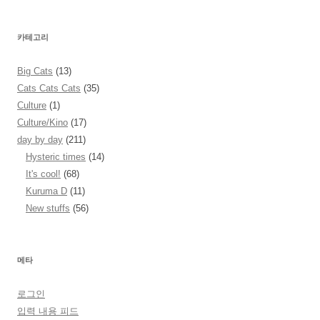
카테고리
Big Cats
(13)
Cats Cats Cats
(35)
Culture
(1)
Culture/Kino
(17)
day by day
(211)
Hysteric times
(14)
It's cool!
(68)
Kuruma D
(11)
New stuffs
(56)
메타
로그인
입력 내용 피드