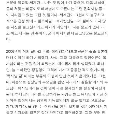
부분에 불교적 세계관 – 나쁜 짓 많이 하다 죽으면, 다음 세상에
졸라 쳐맞는 바둥이로 태어날지도 모른다는 그런 윤회사상 등 –
이 자리잡고 있는 그런 것 말이다. 세계관이 그런데도 불구하고
게으른 천성 탓에 사월초파일 – 석가탄신일 – 에 절에도 가지 않
는 자신을 불교신자라고 하기가 미안해서 ‘나는 종교가 없다’ 라
고 하고 다니는 것 뿐이지, 굳이 따지자면 대포고냥군은 불교신자
다.
2006년이 거의 끝나갈 무렵, 징징양과 대포고냥군은 슬슬 결혼에
대해 이야기 하기 시작했다. 사실, 그 때 처음으로 장인어른이 목
사님이라는 것을 알게 되었는데, 대수롭지 않게 생각했다. 왜냐
면, 늘 보아왔던 징징양이 교회에 가자고 종용한 적도 없거니와,
‘목사님 딸’ 이라는 부류의 이성과 만난 것이 처음이었거든. 그런
데, 처음으로 징징양의 부모님을 뵙던 자리에서 결혼할 여자의 부
모님이 목사님이라는 것이 얼마나 큰 문제인지를 절실히 깨닫게
된다. 하나님의 나라를 건설하라는 사명을 받고 목사님이 되신 장
인어른 입장에서는 당연히 기독교인에게 딸을 맡기고 싶으셨을
게다. 게다가, 울 엄니는 징징양을 한 번 보지도 않은 상태에서 기
독교 신자와의 결혼은 절대 안된다고 외면하셨고, 그 때 부터 인