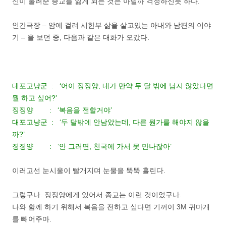
신이 물려준 종교를 잃게 되는 것은 아닐까 걱정하신듯 하다.
인간극장 – 암에 걸려 시한부 삶을 살고있는 아내와 남편의 이야
기 – 을 보던 중, 다음과 같은 대화가 오갔다.
대포고냥군 : ‘어이 징징양, 내가 만약 두 달 밖에 남지 않았다면
뭘 하고 싶어?’
징징양 : ‘복음을 전할거야’
대포고냥군 : ‘두 달밖에 안남았는데, 다른 뭔가를 해야지 않을
까?’
징징양 : ‘안 그러면, 천국에 가서 못 만나잖아’
이러고선 눈시울이 빨개지며 눈물을 뚝뚝 흘린다.
그렇구나. 징징양에게 있어서 종교는 이런 것이었구나.
나와 함께 하기 위해서 복음을 전하고 싶다면 기꺼이 3M 귀마개
를 빼어주마.