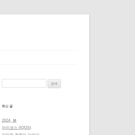
검
색:
최신 글
2024, 봄
아이코스 (IQOS)
미미와 컴컴이 이야기