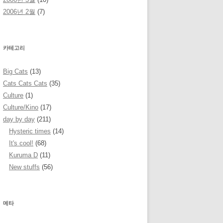
2006년 2월
(7)
카테고리
Big Cats
(13)
Cats Cats Cats
(35)
Culture
(1)
Culture/Kino
(17)
day by day
(211)
Hysteric times
(14)
It's cool!
(68)
Kuruma D
(11)
New stuffs
(56)
메타