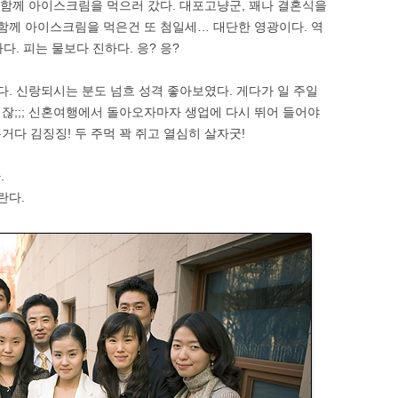
와 함께 아이스크림을 먹으러 갔다. 대포고냥군, 꽤나 결혼식을
 함께 아이스크림을 먹은건 또 첨일세… 대단한 영광이다. 역
. 피는 물보다 진하다. 응? 응?
다. 신랑되시는 분도 넘흐 성격 좋아보였다. 게다가 일 주일
잖;;; 신혼여행에서 돌아오자마자 생업에 다시 뛰어 들어야
다 김징징! 두 주먹 꽉 쥐고 열심히 살자굿!
.
란다.