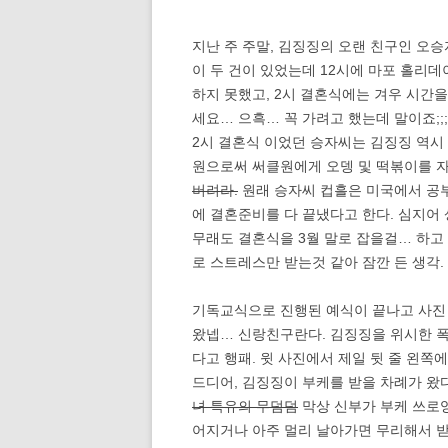
지난 주 주말, 김징징의 오랜 친구인 오
이 두 건이 있었는데 12시에 마포 홀리데
하지 못했고, 2시 결혼식에는 겨우 시간을
세요… 으흑… 꼭 가려고 했는데 말이죠;;;
2시 결혼식 이었던 승자씨는 김징징 역시 
원으로써 써클원에게 오뎅 및 떡볶이를 
버려라.
원래 승자씨 컵흘은 미국에서 공부
에 결혼준비를 다 끝냈다고 한다. 심지어 
무래도 결혼식을 3월 말로 잡을걸… 하고 
로 스트레스만 받는것 같아 잠깐 든 생각.
기독교식으로 진행된 예식이 끝나고 사진 
왔넵… 신랑친구란다. 김징징을 위시한 폭
다고 행패. 윗 사진에서 제일 뒷 줄 왼쪽
드디어, 김징징이 부케를 받을 차례가 왔
녀 특유의 무덤덤
막상 신부가 부케 쓰로잉
어지거나 아주 멀리 날아가면 무리해서 