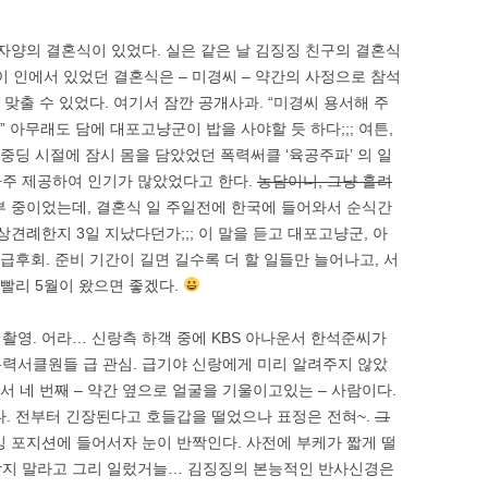
승자양의 결혼식이 있었다. 실은 같은 날 김징징 친구의 결혼식
이 인에서 있었던 결혼식은 – 미경씨 – 약간의 사정으로 참석
 맞출 수 있었다. 여기서 잠깐 공개사과. “미경씨 용서해 주
” 아무래도 담에 대포고냥군이 밥을 사야할 듯 하다;;; 여튼,
중딩 시절에 잠시 몸을 담았었던 폭력써클 ‘육공주파’ 의 일
자주 제공하여 인기가 많았었다고 한다.
농담이니, 그냥 흘려
 중이었는데, 결혼식 일 주일전에 한국에 들어와서 순식간
상견례한지 3일 지났다던가;;; 이 말을 듣고 대포고냥군, 아
급후회. 준비 기간이 길면 길수록 더 할 일들만 늘어나고, 서
 빨리 5월이 왔으면 좋겠다.
촬영. 어라… 신랑측 하객 중에 KBS 아나운서 한석준씨가
력서클원들 급 관심. 급기야 신랑에게 미리 알려주지 않았
에서 네 번째 – 약간 옆으로 얼굴을 기울이고있는 – 사람이다.
다. 전부터 긴장된다고 호들갑을 떨었으나 표정은 전혀~.
그
 포지션에 들어서자 눈이 반짝인다. 사전에 부케가 짧게 떨
받지 말라고 그리 일렀거늘… 김징징의 본능적인 반사신경은