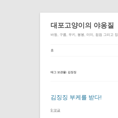
컨
텐
츠
대포고양이의 야옹질
로
건
너
바둥, 구름, 우키, 봉봉, 미미, 컴컴 그리고 
뛰
기
홈
태그 보관물:
김징징
김징징 부케를 받다!
9 댓글