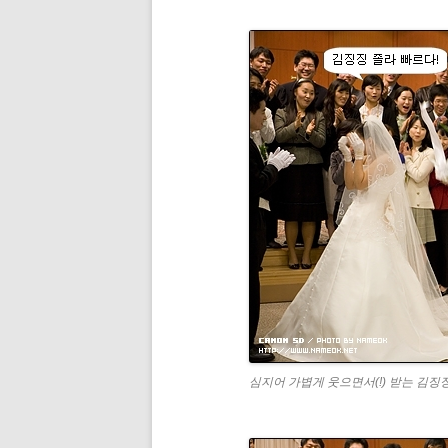
심지어 가볍게 웃으면서(!) 받는 김징