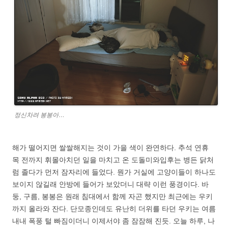
정신차려 봉봉아…
해가 떨어지면 쌀쌀해지는 것이 가을 색이 완연하다. 추석 연휴
목 전까지 휘몰아치던 일을 마치고 온 도돌미와입후는 병든 닭처
럼 졸다가 먼저 잠자리에 들었다. 뭔가 거실에 고양이들이 하나도
보이지 않길래 안방에 들어가 보았더니 대략 이런 풍경이다. 바
둥, 구름, 봉봉은 원래 침대에서 함께 자곤 했지만 최근에는 우키
까지 올라와 잔다. 단모종인데도 유난히 더위를 타던 우키는 여름
내내 폭풍 털 빠짐이더니 이제서야 좀 잠잠해 진듯. 오늘 하루, 나