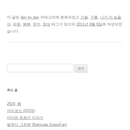
이 글은
day by day
카테고리에 분류되었고
가을
,
구름
,
나가 이 놈들
아
,
바둥
,
봉봉
,
우키
,
침대
태그가 있으며
2011년 9월 9일
에 작성되었
습니다.
검
색:
최신 글
2024, 봄
아이코스 (IQOS)
미미와 컴컴이 이야기
발뮤다 그린팬 (Balmuda GreenFan)