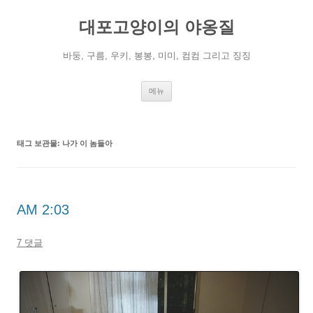
컨
텐
대포고양이의 야옹질
츠
로
건
너
바둥, 구름, 우키, 봉봉, 미미, 컴컴 그리고 징징
뛰
기
메뉴
태그 보관물:
나가 이 놈들아
AM 2:03
7 댓글