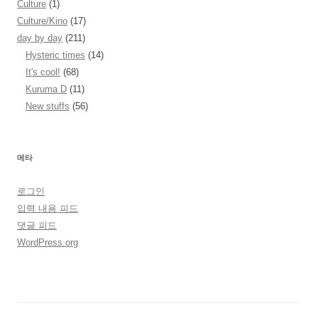
Culture
(1)
Culture/Kino
(17)
day by day
(211)
Hysteric times
(14)
It's cool!
(68)
Kuruma D
(11)
New stuffs
(56)
메타
로그인
입력 내용 피드
댓글 피드
WordPress.org