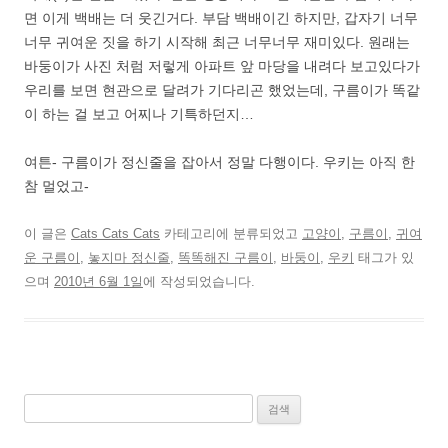
면 이게 백배는 더 웃긴거다. 부담 백배이긴 하지만, 갑자기 너무
너무 귀여운 짓을 하기 시작해 최근 너무너무 재미있다. 원래는
바둥이가 사진 처럼 저렇게 아파트 앞 마당을 내려다 보고있다가
우리를 보면 현관으로 달려가 기다리곤 했었는데, 구름이가 똑같
이 하는 걸 보고 어찌나 기특하던지…
여튼- 구름이가 정신줄을 잡아서 정말 다행이다. 우키는 아직 한
참 멀었고-
이 글은
Cats Cats Cats
카테고리에 분류되었고
고양이
,
구름이
,
귀여
운 구름이
,
놓지마 정신줄
,
똑똑해진 구름이
,
바둥이
,
우키
태그가 있
으며
2010년 6월 1일
에 작성되었습니다.
검
색: