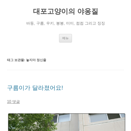
컨
텐
대포고양이의 야옹질
츠
로
건
너
바둥, 구름, 우키, 봉봉, 미미, 컴컴 그리고 징징
뛰
기
메뉴
태그 보관물:
놓지마 정신줄
구름이가 달라졌어요!
10 댓글