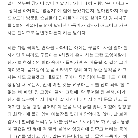
얼마 전부턴 창가에 앉아 바깥 세상사에 대해 – 항상은 아니고 –
생각을 하게되는 ‘명상기’ 에 접어 들었다든지, 얼마전까지 메종
드상도에 방문한 손님들이 안아올리기라도 할라치면 양 싸다구
를 1초의 망설임도 없이 날리던 바둥이가 갑자기 애교애교 사근
사근 접대묘로 돌변했다든지 하는 일이다.
최근 가장 극적인 변화를 나타내는 아이는 구름이. 사실 얼마 전
까지만 하더라도 구름이는 4차원에 혼자 사는 그런 고양이랄까,
뭔가 초 현실주의 회화 속에나 들어가면 딱 어울릴 것 같은 그런
아이였다. 물끄럼이 눈을 바라봐도 당췌 얘가 무슨 생각을 하고
사는 지도 모르겠고, 대포고냥군이나 징징양이 부를 때도, 어떤
상황일 때 오는지, 언제 어떤 것을 요구하는 지를 전혀 파악 할 수
없는 ‘비 패턴’ 형 고양이 랄까. 그런데, 약 두어달 전 부터, 얘가
뭔가를 요구하기 시작했다. 잘 시간이 되어서 안방 문을 닫고 들
어가면 ‘문을 당장 열어라’ 며 문을 벅벅 긁질 않나, 아침에 징징양
의 화장대에 올라 앉아 이불장을 열라며 앙앙대질 않나, 날 보면
갑자기 벌러덩 드러누워 배를 긁으라고 시키기도 하고, 궁디팡팡
이 필요할 땐 옆에 딱 달라 붙어서 엉덩이에 힘주고 버티는 등의
작태(?)를 일삼고 있다. 같은 행동이라도 털 괴물인 구름이가 하