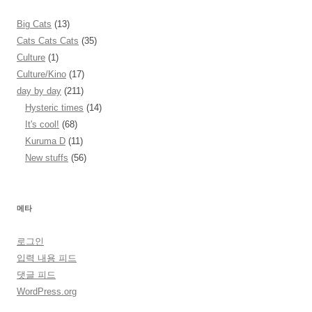
Big Cats
(13)
Cats Cats Cats
(35)
Culture
(1)
Culture/Kino
(17)
day by day
(211)
Hysteric times
(14)
It's cool!
(68)
Kuruma D
(11)
New stuffs
(56)
메타
로그인
입력 내용 피드
댓글 피드
WordPress.org