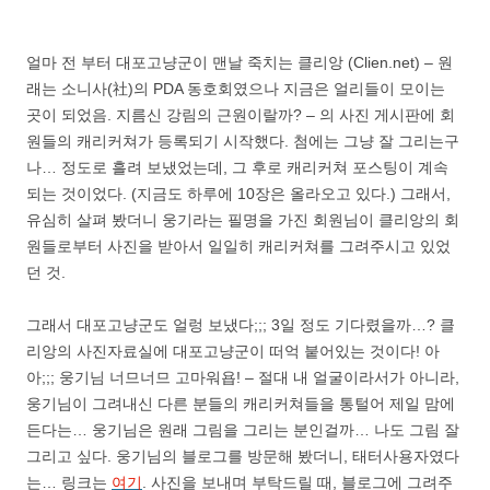
얼마 전 부터 대포고냥군이 맨날 죽치는 클리앙 (Clien.net) – 원
래는 소니사(社)의 PDA 동호회였으나 지금은 얼리들이 모이는
곳이 되었음. 지름신 강림의 근원이랄까? – 의 사진 게시판에 회
원들의 캐리커쳐가 등록되기 시작했다. 첨에는 그냥 잘 그리는구
나… 정도로 흘려 보냈었는데, 그 후로 캐리커쳐 포스팅이 계속
되는 것이었다. (지금도 하루에 10장은 올라오고 있다.) 그래서,
유심히 살펴 봤더니 웅기라는 필명을 가진 회원님이 클리앙의 회
원들로부터 사진을 받아서 일일히 캐리커쳐를 그려주시고 있었
던 것.
그래서 대포고냥군도 얼렁 보냈다;;; 3일 정도 기다렸을까…? 클
리앙의 사진자료실에 대포고냥군이 떠억 붙어있는 것이다! 아
아;;; 웅기님 너므너므 고마워욥! – 절대 내 얼굴이라서가 아니라,
웅기님이 그려내신 다른 분들의 캐리커쳐들을 통털어 제일 맘에
든다는… 웅기님은 원래 그림을 그리는 분인걸까… 나도 그림 잘
그리고 싶다. 웅기님의 블로그를 방문해 봤더니, 태터사용자였다
는… 링크는
여기
. 사진을 보내며 부탁드릴 때, 블로그에 그려주