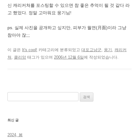
신 캐리커쳐를 포스팅할 수 있으면 참 좋은 추억이 될 것 같다 라
고 했었다. 정말 고마워요 웅기님!
ps. 실제 사진을 공개하고 싶지만, 피부가 월면(月面)이라 그냥
참아야 잖;;;
이 글은
It's cool!
카테고리에 분류되었고
대포고냥군
,
웅기
,
캐리커
쳐
,
클리앙
태그가 있으며
2006년 12월 6일
에 작성되었습니다.
검
색:
최신 글
2024, 봄