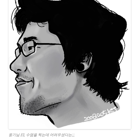
웅기님 曰, 수염을 찍는데 어려우셨다는;;;