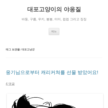
컨
텐
대포고양이의 야옹질
츠
로
건
너
바둥, 구름, 우키, 봉봉, 미미, 컴컴 그리고 징징
뛰
기
메뉴
태그 보관물:
대포고냥군
웅기님으로부터 캐리커쳐를 선물 받았어요!
4 댓글