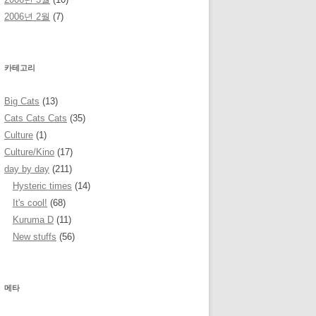
2006년 2월
(7)
카테고리
Big Cats
(13)
Cats Cats Cats
(35)
Culture
(1)
Culture/Kino
(17)
day by day
(211)
Hysteric times
(14)
It's cool!
(68)
Kuruma D
(11)
New stuffs
(56)
메타