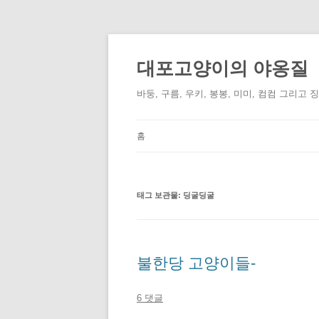
컨
텐
츠
대포고양이의 야옹질
로
건
너
바둥, 구름, 우키, 봉봉, 미미, 컴컴 그리고 
뛰
기
홈
태그 보관물:
딩굴딩굴
불한당 고양이들-
6 댓글