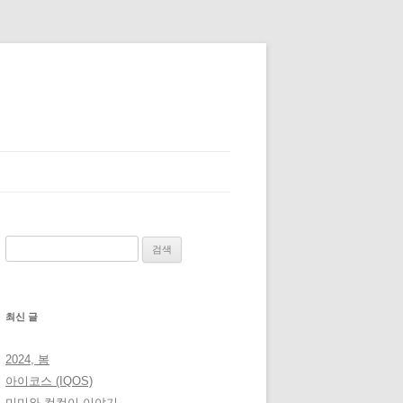
검
색:
최신 글
2024, 봄
아이코스 (IQOS)
미미와 컴컴이 이야기