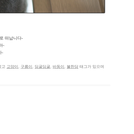
로 떠납니다-
아-
-
었고
고양이
,
구름이
,
딩굴딩굴
,
바둥이
,
불한당
태그가 있으며