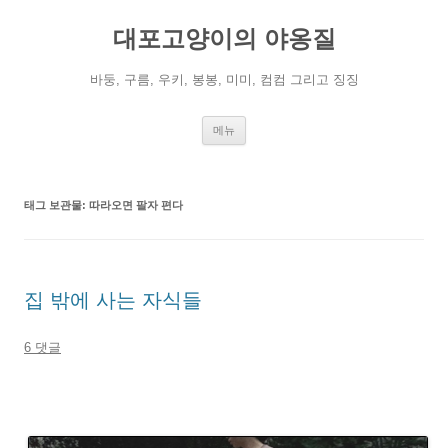
컨
텐
대포고양이의 야옹질
츠
로
건
너
바둥, 구름, 우키, 봉봉, 미미, 컴컴 그리고 징징
뛰
기
메뉴
태그 보관물:
따라오면 팔자 편다
집 밖에 사는 자식들
6 댓글