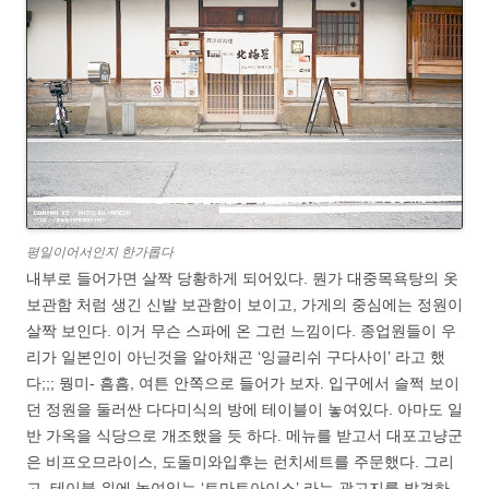
평일이어서인지 한가롭다
내부로 들어가면 살짝 당황하게 되어있다. 뭔가 대중목욕탕의 옷
보관함 처럼 생긴 신발 보관함이 보이고, 가게의 중심에는 정원이
살짝 보인다. 이거 무슨 스파에 온 그런 느낌이다. 종업원들이 우
리가 일본인이 아닌것을 알아채곤 ‘잉글리쉬 구다사이’ 라고 했
다;;; 뭥미- 흠흠, 여튼 안쪽으로 들어가 보자. 입구에서 슬쩍 보이
던 정원을 둘러싼 다다미식의 방에 테이블이 놓여있다. 아마도 일
반 가옥을 식당으로 개조했을 듯 하다. 메뉴를 받고서 대포고냥군
은 비프오므라이스, 도돌미와입후는 런치세트를 주문했다. 그리
고, 테이블 위에 놓여있는 ‘토마토아이스’ 라는 광고지를 발견하