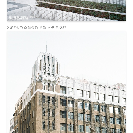
2박 3일간 머물렀던 호텔 닛코 오사카