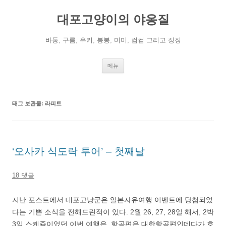
컨
텐
대포고양이의 야옹질
츠
로
건
너
바둥, 구름, 우키, 봉봉, 미미, 컴컴 그리고 징징
뛰
기
메뉴
태그 보관물:
라피트
‘오사카 식도락 투어’ – 첫째날
18 댓글
지난 포스트에서 대포고냥군은 일본자유여행 이벤트에 당첨되었
다는 기쁜 소식을 전해드린적이 있다. 2월 26, 27, 28일 해서, 2박
3일 스케쥴이었던 이번 여행은, 항공편은 대한항공편인데다가 호