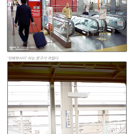
‘잇떼랏샤이’ 라는 문구가 귀엽다