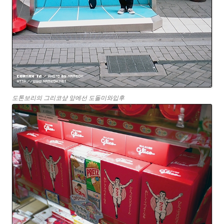
도톤보리의 그리코샾 앞에선 도돌미와입후