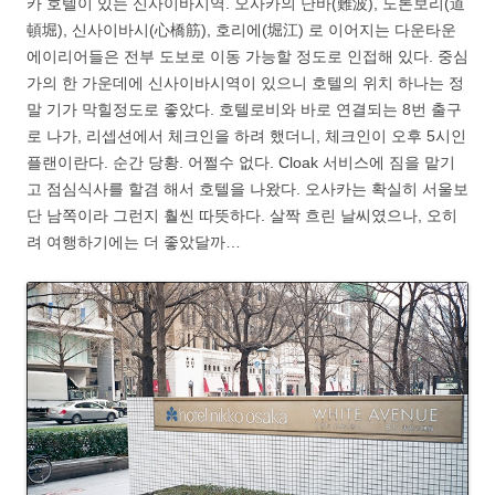
카 호텔이 있는 신사이바시역. 오사카의 난바(難波), 도톤보리(道
頓堀), 신사이바시(心橋筋), 호리에(堀江) 로 이어지는 다운타운
에이리어들은 전부 도보로 이동 가능할 정도로 인접해 있다. 중심
가의 한 가운데에 신사이바시역이 있으니 호텔의 위치 하나는 정
말 기가 막힐정도로 좋았다. 호텔로비와 바로 연결되는 8번 출구
로 나가, 리셉션에서 체크인을 하려 했더니, 체크인이 오후 5시인
플랜이란다. 순간 당황. 어쩔수 없다. Cloak 서비스에 짐을 맡기
고 점심식사를 할겸 해서 호텔을 나왔다. 오사카는 확실히 서울보
단 남쪽이라 그런지 훨씬 따뜻하다. 살짝 흐린 날씨였으나, 오히
려 여행하기에는 더 좋았달까…