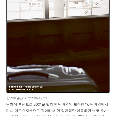
난카이 혼센의 ‘이즈미사노’역
난카이 혼센으로 50분을 달리면 난바역에 도착한다. 난바역에서
다시 미도스지센으로 갈아타서 한 정거장만 이동하면 닛코 오사