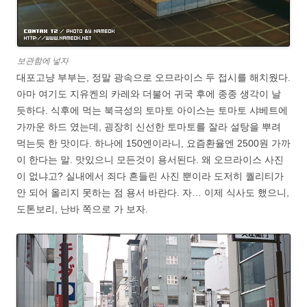
보관함에 넣자
대포고냥 부부는, 정말 광속으로 오므라이스 두 접시를 해치웠다.
아마 여기도 지유켄의 카레와 더불어 귀국 후에 종종 생각이 날
듯하다. 식후에 먹는 북극성의 토마토 아이스는 토마토 샤베트에
가까운 하드 였는데, 굉장히 신선한 토마토를 잘라 설탕을 뿌려
먹는듯 한 맛이다. 하나에 150엔이라니, 요즘환율엔 2500원 가까
이 한다는 말. 맛있으니 모든것이 용서된다. 왜 오므라이스 사진
이 없냐고? 실내에서 죄다 흔들린 사진 뿐이라 도저히 퀄리티가
안 되어 올리지 못하는 점 용서 바란다. 자… 이제 식사도 했으니,
도톤보리, 난바 쪽으로 가 보자.