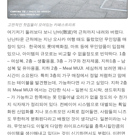
고전적인 찻집들이 모여있는 카페스트리트
여기저기 둘러보다 보니 난바(難波)역 근처까지 내려와 버렸다.
난난타운 근처에는 지난 오사카 여행 때도 들렀었던 무인양품 매
장이 있다. 한국에도 롯데백화점, 마트 등에 무인양품이 입점해
있으나, 아이템의 규모로는 비교할 수 없을정도로 빈약하다. 1층
– 여성복, 2층 – 생활용품, 3층 – 가구와 전자제품, 지하1층 – 남
성복 및 유아용품, 지하 2층 – Meal MUJI. 세심하게 보려면 꽤나
시간이 소요된다. 특히 3층의 가구 매장에서 정말 저렴하고 맘에
드는 테이블을 발견했는데, 가능하다면 사 가고 싶었다. 지하 2층
의 Meal MUJI 에서는 간단한 식사 – 일본식 도시락, 샌드위치등
– 가 가능하고 한쪽에는 못 만들어낼 요리가 없을 정도의 수 천가
지 식자재가 정리되어 있다. 컨베이어 시스템으로 대별되는 획일
화된 산업화를 지나 포스트모던 사회로 접어들면, 사람들의 니즈
도 무한하게 분화된다라고 배웠던 것이 생각났다. 일본이라는 나
라, 무엇보다도 이렇게 다양한 라이프스타일을 충족시킬만큼의
아이템을 생산해내고 있다는 것이 신기하면서도 부럽다. 이런면