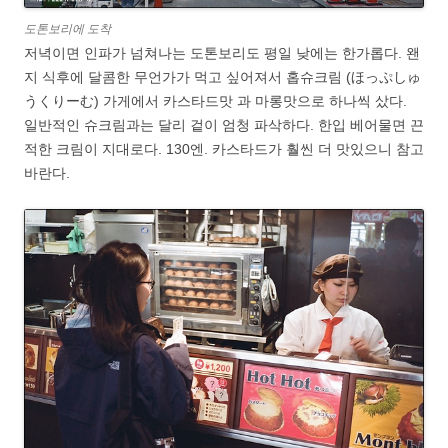
도톤보리에 도착
저녁이면 인파가 넘쳐나는 도톤보리도 평일 낮에는 한가롭다. 왠
지 식후에 달콤한 무언가가 먹고 싶어져서 홉슈크림 (ほっぷしゅ
うくりーむ) 가게에서 카스타드맛 과 마롱맛으로 하나씩 샀다.
일반적인 슈크림과는 달리 겉이 엄청 파삭하다. 한입 베어물면 끈
적한 크림이 지대로다. 130엔. 카스타드가 훨씬 더 맛있으니 참고
바란다.