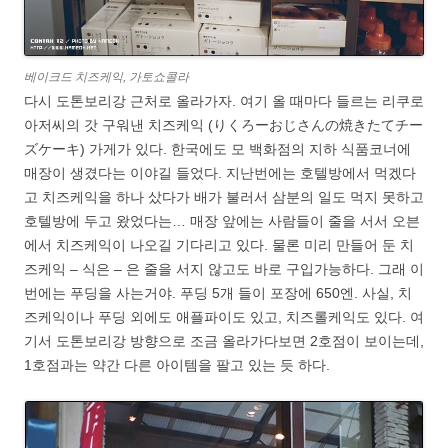
베이크드 치즈케익, 가토쇼콜라
다시 도톤보리강 근처로 올라가자. 여기 올 때마다 들르는 리쿠로
아저씨의 갓 구워낸 치즈케익 (りくろーおじさんの焼きたてチー
ズケーキ) 가게가 있다. 한국에도 모 백화점의 지하 식품코너에
매장이 생겼다는 이야길 들었다. 지난번에는 호텔방에서 먹겠다
고 치즈케익을 하나 샀다가 배가 불러서 삼분의 일도 먹지 못하고
호텔방에 두고 왔었다는… 매장 앞에는 사람들이 줄을 서서 오븐
에서 치즈케익이 나오길 기다리고 있다. 물론 미리 만들어 둔 치
즈케익 – 식은 – 은 줄을 서지 않고도 바로 구입가능하다. 그래 이
번에는 푸딩을 사는거야. 푸딩 5개 들이 포장에 650엔. 사실, 치
즈케익이나 푸딩 외에도 애플파이도 있고, 치즈롤케익도 있다. 여
기서 도톤보리강 방향으로 조금 올라가다보면 2호점이 보이는데,
1호점과는 약간 다른 아이템을 팔고 있는 듯 하다.