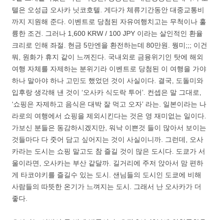
텔은 오성급 오사카 닛코호텔. 게다가 체류기간동안 대중교통비
까지 지원해 준다. 이벤트로 당첨된 자유여행치고는 무척이나 훌
륭한 조건. 그러나 1,600 KRW / 100 JPY 이라는 살인적인 환율
크리로 인해 좌절. 현금 5만엔을 환전하는데 80만원. 뭥미;;; 이건
뭐, 원화가 휴지 같이 느껴진다. 국내외로 금융위기인 탓에 해외
여행 자체를 자제하는 분위기라 이벤트로 당첨된 이 여행을 가야
하나 말아야 하나 고민도 했었던 것이 사실이다. 결국, 도돌미와
입후랑 생각해 낸 것이 ‘오사카 식도락 투어’. 컨셉은 말 그대로,
‘쇼핑은 자제하고 음식은 대박 잘 먹고 오자’ 라는. 일본이라는 나
라로의 여행에서 쇼핑을 제외시킨다는 것은 영 재미없는 일이다.
가보신 분들은 동감하시겠지만, 워낙 이쁜것 들이 많아서 보이는
것들마다 다 줏어 담고 싶어지는 것이 사실이니까. 그런데, 오사
카라는 도시는 쇼핑 말고도 참 즐길 것이 많은 도시다. 도쿄가 서
울이라면, 오사카는 부산 같달까. 길거리에 주저 앉아서 맘 편하
게 타코야키를 즐길수 있는 도시. 샌님들의 도시인 도쿄에 비해
사람들의 따뜻한 온기가 느껴지는 도시. 그래서 난 오사카가 더
좋다.