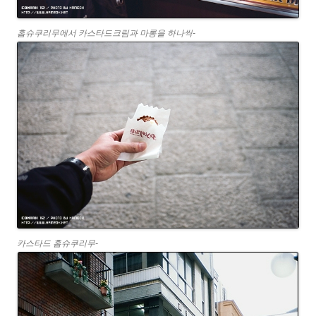
홉슈쿠리무에서 카스타드크림과 마롱을 하나씩-
카스타드 홉슈쿠리무-