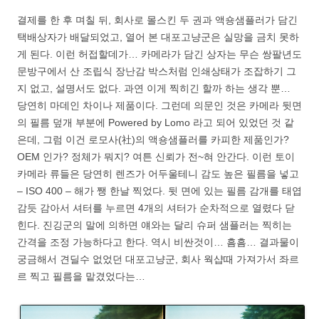
결제를 한 후 며칠 뒤, 회사로 몰스킨 두 권과 액숑샘플러가 담긴
택배상자가 배달되었고, 열어 본 대포고냥군은 실망을 금치 못하
게 된다. 이런 허접할데가… 카메라가 담긴 상자는 무슨 쌍팔년도
문방구에서 산 조립식 장난감 박스처럼 인쇄상태가 조잡하기 그
지 없고, 설명서도 없다. 과연 이게 찍히긴 할까 하는 생각 뿐…
당연히 마데인 차이나 제품이다. 그런데 의문인 것은 카메라 뒷면
의 필름 덮개 부분에 Powered by Lomo 라고 되어 있었던 것 같
은데, 그럼 이건 로모사(社)의 액숑샘플러를 카피한 제품인가?
OEM 인가? 정체가 뭐지? 여튼 신뢰가 전~혀 안간다. 이런 토이
카메라 류들은 당연히 렌즈가 어두울테니 감도 높은 필름을 넣고
– ISO 400 – 해가 쨍 한날 찍었다. 뒷 면에 있는 필름 감개를 태엽
감듯 감아서 셔터를 누르면 4개의 셔터가 순차적으로 열렸다 닫
힌다. 진깅군의 말에 의하면 얘와는 달리 슈퍼 샘플러는 찍히는
간격을 조정 가능하다고 한다. 역시 비싼것이… 흠흠… 결과물이
궁금해서 견딜수 없었던 대포고냥군, 회사 웍샵때 가져가서 좌르
르 찍고 필름을 맡겼었다는…