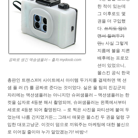
한 적이 있는데
그 이후로도 몇
권을 더 구입했
다.
쓰지도 않으
면서 질러두기
만;;
사실 그렇게
지름에 불을 지른
배후에는 프로모
공짜로 생긴 액숑샘플러 – 출처 mydoob.com
션이 있었으니,
몰스킨 공식 한국
총판인 트랜스X머 사이트에서 아이템 두가지를 결제하면 액 션
샘 플 러 (!) 를 공짜로 준다는 것이었다. 실은 울 팀의 진깅군의
자리에는 액션샘플러는 아니지만 슈퍼샘플러 – 액션샘플러는 한
컷을 십자로 4등분 해서 촬영되며, 슈퍼샘플러는 왼쪽에서부터
세로로 4등분 되어 촬영된다. – 로 찍은 사진을 파티션에 붙여 두
었는데 나름 간지였거든;;; 그래서 애꿎은 몰스킨 두 권을 덜렁 구
입한 대포고냥군. 이것이 덤으로 끼워주는 마케팅에 대한 불신으
로 이어질 줄이야 누가 알았겠는가! 바밤~!