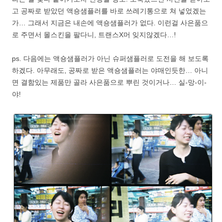
고 공짜로 받았던 액숑샘플러를 바로 쓰레기통으로 쳐 넣었겠는
가… 그래서 지금은 내손에 액숑샘플러가 없다. 이런걸 사은품으
로 주면서 몰스킨을 팔다니, 트랜스X머 잊지않겠다…!
ps. 다음에는 액숑샘플러가 아닌 슈퍼샘플러로 도전을 해 보도록
하겠다. 아무래도, 공짜로 받은 액숑샘플러는 야매인듯한… 아니
면 결함있는 제품만 골라 사은품으로 뿌린 것이거나… 실-망-이-
야!