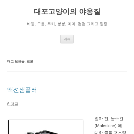
컨
텐
대포고양이의 야옹질
츠
로
건
너
바둥, 구름, 우키, 봉봉, 미미, 컴컴 그리고 징징
뛰
기
메뉴
태그 보관물:
로모
액션샘플러
6 댓글
얼마 전, 몰스킨
(Moleskine) 에
대한 글을 포스팅