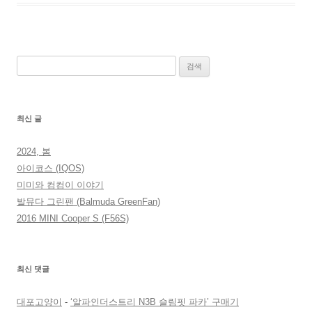
검
색:
최신 글
2024, 봄
아이코스 (IQOS)
미미와 컴컴이 이야기
발뮤다 그린팬 (Balmuda GreenFan)
2016 MINI Cooper S (F56S)
최신 댓글
대포고양이
-
‘알파인더스트리 N3B 슬림핏 파카’ 구매기