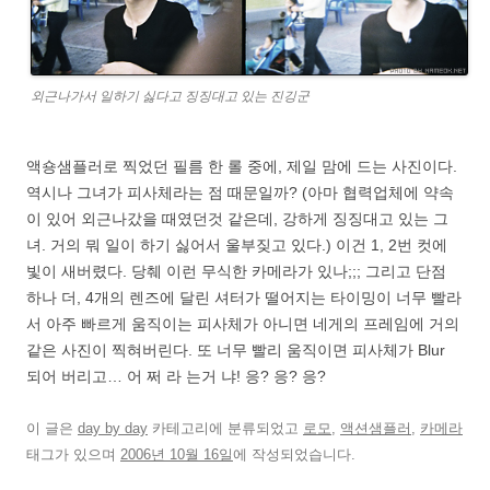
외근나가서 일하기 싫다고 징징대고 있는 진깅군
액숑샘플러로 찍었던 필름 한 롤 중에, 제일 맘에 드는 사진이다.
역시나 그녀가 피사체라는 점 때문일까? (아마 협력업체에 약속
이 있어 외근나갔을 때였던것 같은데, 강하게 징징대고 있는 그
녀. 거의 뭐 일이 하기 싫어서 울부짖고 있다.) 이건 1, 2번 컷에
빛이 새버렸다. 당췌 이런 무식한 카메라가 있나;;; 그리고 단점
하나 더, 4개의 렌즈에 달린 셔터가 떨어지는 타이밍이 너무 빨라
서 아주 빠르게 움직이는 피사체가 아니면 네게의 프레임에 거의
같은 사진이 찍혀버린다. 또 너무 빨리 움직이면 피사체가 Blur
되어 버리고… 어 쩌 라 는거 냐! 응? 응? 응?
이 글은
day by day
카테고리에 분류되었고
로모
,
액션샘플러
,
카메라
태그가 있으며
2006년 10월 16일
에 작성되었습니다.