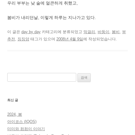
우리 부부는 낮 술에 얼큰하게 취했고,
봄비가 내리던날, 이렇게 하루는 지나가고 있다.
이 글은
day by day
카테고리에 분류되었고
막걸리
,
바둥이
,
봄비
,
부
추전
,
징징양
태그가 있으며
2008년 4월 9일
에 작성되었습니다.
검
색:
최신 글
2024, 봄
아이코스 (IQOS)
미미와 컴컴이 이야기