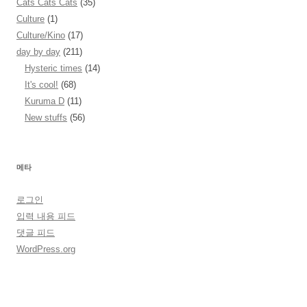
Cats Cats Cats
(35)
Culture
(1)
Culture/Kino
(17)
day by day
(211)
Hysteric times
(14)
It's cool!
(68)
Kuruma D
(11)
New stuffs
(56)
메타
로그인
입력 내용 피드
댓글 피드
WordPress.org