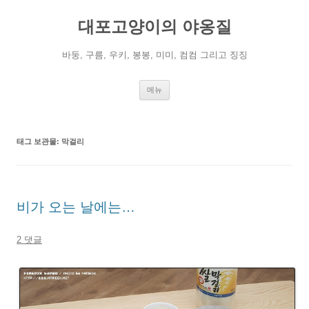
컨
텐
대포고양이의 야옹질
츠
로
건
너
바둥, 구름, 우키, 봉봉, 미미, 컴컴 그리고 징징
뛰
기
메뉴
태그 보관물:
막걸리
비가 오는 날에는…
2 댓글