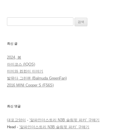
검
색:
최신 글
2024, 봄
아이코스 (IQOS)
미미와 컴컴이 이야기
발뮤다 그린팬 (Balmuda GreenFan)
2016 MINI Cooper S (F56S)
최신 댓글
대포고양이
-
‘알파인더스트리 N3B 슬림핏 파카’ 구매기
Head
-
‘알파인더스트리 N3B 슬림핏 파카’ 구매기