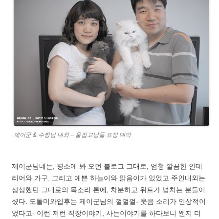
제이군 & 수짱님 내외 – 울집고냥들 표정 대박
제이군님네는, 평소에 봐 오던 블로그 그대로, 엄청 깔끔한 인테
리어와 가구, 그리고 예쁜 하늘이와 맑음이가 있었고 주인내외는
상상했던 그대로의 목소리 톤에, 차분하고 위트가 넘치는 분들이
셨다. 도돌미와입후는 제이군님의 껄껄껄- 웃음 소리가 인상적이
었다고- 이런 저런 직장이야기, 사는이야기를 하다보니 왠지 더