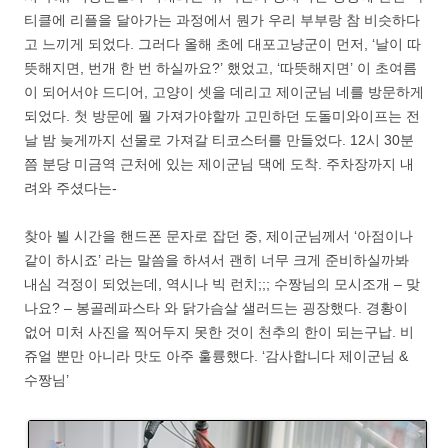
티클에 리플을 달아가는 과정에서 뭔가 우리 부부랑 참 비슷하다
고 느끼게 되었다. 그러다 올해 초에 대포고냥군이 먼저, ‘날이 따
뜻해지면, 번개 한 번 하실까요?’ 했었고, ‘따뜻해지면’ 이 초여름
이 되어서야 드디어, 고양이 셋을 데리고 제이군님 네를 방문하게
되었다. 첫 방문에 뭘 가져가야할까 고민하던 도돌미와이프는 전
날 밤 늦게까지 선물로 가져갈 티코스터를 만들었다. 12시 30분
쯤 분당 미금역 근처에 있는 제이군님 댁에 도착. 주차장까지 내
려와 주셨다는-
찾아 뵐 시간을 핸드폰 문자로 잡던 중, 제이군님께서 ‘아점이나
같이 하시죠’ 라는 말씀을 하셔서 괜히 너무 크게 준비하실까봐
내심 걱정이 되었는데, 역시나 빅 런치;;; 수짱님의 모시조개 – 맞
나요? – 봉골레파스타 와 닭가슴살 샐러드는 굉장했다. 경황이
없어 미처 사진을 찍어두지 못한 것이 천추의 한이 되는구납. 비
쥬얼 뿐만 아니라 맛도 아주 훌륭했다. ‘감사합니다 제이군님 &
수짱님’