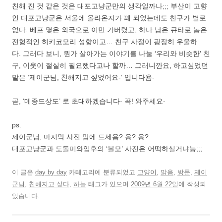
친해 진 것 같은 것은 대포고냥군만의 생각일까나;;; 부산이 고향
인 대포고냥군은 서울에 올라온지가 꽤 되었는데도 친구가 별로
없다. 베프 몇은 외국으로 이민 가버렸고, 하나 남은 큐타로 놈은
전형적인 히키코모리 성향이고… 친구 사정이 굉장히 우울하
다. 그러다 보니, 뭔가 살아가는 이야기를 나눌 ‘우리와 비슷한’ 친
구, 이웃이 절실히 필요했다고나 할까… 그러니깐요, 하고싶었던
말은 ‘제이군님, 친해지고 싶었어요-‘ 입니다욤-
곧, ‘메종드상도’ 로 초대하겠습니다- 꼭! 와주세요-
ps.
제이군님, 마지막 사진 맘에 드세욤? 응? 응?
대포고냥군과 도돌미와입후의 ‘볼모’ 사진은 어떡하실거냐능;;;
이 글은
day by day
카테고리에 분류되었고
고양이
,
맑음
,
방문
,
제이
군님
,
친해지고 싶다
,
하늘
태그가 있으며
2009년 6월 22일
에 작성되
었습니다.