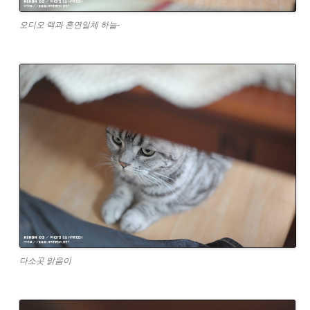
오디오 랙과 혼연일체 하늘-
다소곳 맑음이