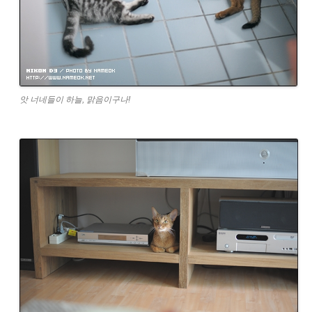
앗 너네들이 하늘, 맑음이구나!