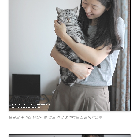
얼굴로 주먹진 맑음이를 안고 마냥 좋아하는 도돌미와입후