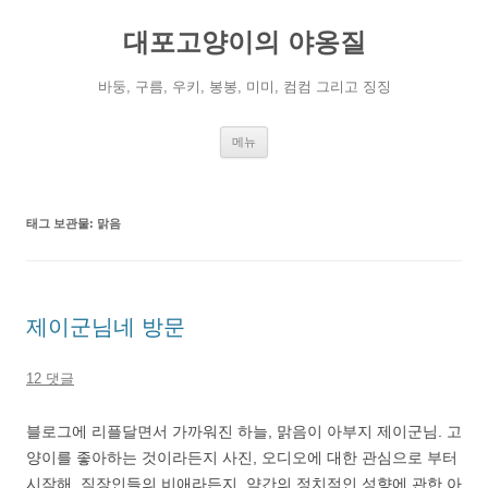
컨
텐
대포고양이의 야옹질
츠
로
건
너
바둥, 구름, 우키, 봉봉, 미미, 컴컴 그리고 징징
뛰
기
메뉴
태그 보관물:
맑음
제이군님네 방문
12 댓글
블로그에 리플달면서 가까워진 하늘, 맑음이 아부지 제이군님. 고
양이를 좋아하는 것이라든지 사진, 오디오에 대한 관심으로 부터
시작해, 직장인들의 비애라든지, 약간의 정치적인 성향에 관한 아