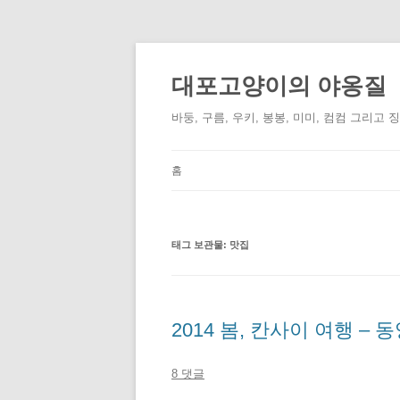
컨
텐
츠
대포고양이의 야옹질
로
건
너
바둥, 구름, 우키, 봉봉, 미미, 컴컴 그리고 
뛰
기
홈
태그 보관물:
맛집
2014 봄, 칸사이 여행 – 
8 댓글