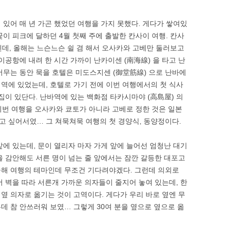
 있어 매 년 가곤 했었던 여행을 가지 못했다. 게다가 쌓여있
이 피크에 달하던 4월 첫째 주에 출발한 칸사이 여행. 칸사
일텐데, 올해는 느슨느슨 쉴 겸 해서 오사카와 고베만 둘러보고
이공항에 내려 한 시간 가까이 난카이센 (南海線) 을 타고 난
 머무는 동안 묵을 호텔은 미도스지센 (御堂筋線) 으로 난바에
 역에 있었는데, 호텔로 가기 전에 이번 여행에서의 첫 식사
집이 있단다. 난바역에 있는 백화점 타카시마야 (高島屋) 의
실 이번 여행을 오사카와 쿄토가 아니라 고베로 정한 것은 일본
 싶어서였… 그 쳐묵쳐묵 여행의 첫 경양식, 동양정이다.
에 있는데, 문이 열리자 마자 가게 앞에 늘어선 엄청난 대기
을 감안해도 서른 명이 넘는 줄 앞에서는 잠깐 갈등한 대포고
 올해 여행의 테마인데 무조건 기다려야겠다. 그런데 의외로
 벽을 따라 서른개 가까운 의자들이 줄지어 놓여 있는데, 한
옆 의자로 옮기는 것이 고역이다. 게다가 우리 바로 옆엔 무
데 참 안쓰러워 보였… 그렇게 30여 분을 옆으로 옆으로 옮