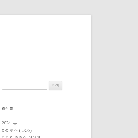
검
색:
최신 글
2024, 봄
아이코스 (IQOS)
미미와 컴컴이 이야기