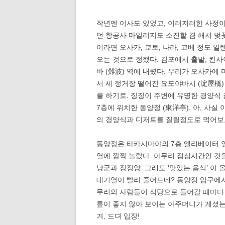
작년엔 이사도 있었고, 이러저러한 사정이
던 항공사 마일리지도 소진할 겸 해서 벚꽃
이라면 오사카, 쿄토, 나라, 고베 정도 
오는 것으로 정했다. 김포에서 출발, 칸사
바 (難波) 역에 내렸다. 우리가 오사카에
서 세 정거장 떨어진 요도야바시 (淀屋橋)
를 하기로. 징징이 주변에 유명한 경양식 
7층에 위치한 동양정 (東洋亭). 아, 사
의 경양식과 디저트를 질릴정도로 먹어보고
동양정은 타카시마야의 7층 엘리베이터 앞
열에 깜짝 놀랐다. 아무리 점심시간인 것
냥군과 징징양. 그래도 ‘맛있는 음식’ 이
대기열이 빨리 줄어드네? 동양정 입구에서
무리의 사람들이 식당으로 들어갈 때마다 
릎이 좋지 않아 보이는 아주머니가 계셨는
겨, 드뎌 입장!