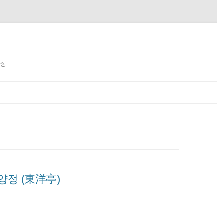
징징
동양정 (東洋亭)