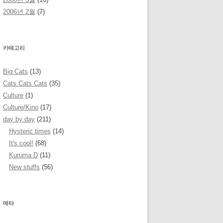
2006년 2월
(7)
카테고리
Big Cats
(13)
Cats Cats Cats
(35)
Culture
(1)
Culture/Kino
(17)
day by day
(211)
Hysteric times
(14)
It's cool!
(68)
Kuruma D
(11)
New stuffs
(56)
메타