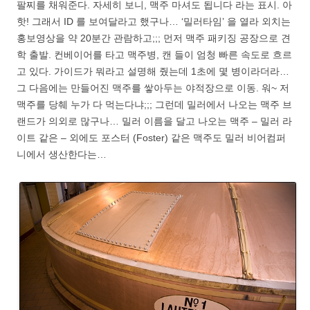
팔찌를 채워준다. 자세히 보니, 맥주 마셔도 됩니다 라는 표시. 아
핫! 그래서 ID 를 보여달라고 했구나… ‘밀러타임’ 을 열라 외치는
홍보영상을 약 20분간 관람하고;;; 먼저 맥주 패키징 공장으로 견
학 출발. 컨베이어를 타고 맥주병, 캔 들이 엄청 빠른 속도로 흐르
고 있다. 가이드가 뭐라고 설명해 줬는데 1초에 몇 병이라더라…
그 다음에는 만들어진 맥주를 쌓아두는 야적장으로 이동. 워~ 저
맥주를 당췌 누가 다 먹는다냐;;; 그런데 밀러에서 나오는 맥주 브
랜드가 의외로 많구나… 밀러 이름을 달고 나오는 맥주 – 밀러 라
이트 같은 – 외에도 포스터 (Foster) 같은 맥주도 밀러 비어컴퍼
니에서 생산한다는…