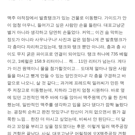
맥주 야적장에서 발효탱크가 있는 건물로 이동했다. 가이드가 안
이 엄청 더우니, 들어가고 싶은 사람만 손을 들란다. 대포고냥군
별거 아니라 생각하고 당연히 손들었다. 커억;;; 이건 숨 막히는
정도가 아니라 사우나구나! 사진과 같은 엄청나게 큰 발효탱크가
각 층마다 자리하고있는데, 탱크와 탱크 뿐만 아니라, 층과 층 사
이도 무지 굵은 파이프로 연결이 되어있다. 탱크 하나에 735 베럴
이고, 1베럴은 158.9 리터이니… 켁… 11만 리터가 넘는다. 게다
가 이건 원액이니 물을 첨가할것이고… 도대체 얼마나 많은 사람
들을 마시고 뻗게 만들 수 있는 양인것이냐! 각 층을 구경하고 바
깥으로 나오니, 살 것 같다;;; 과거에 프레드릭 밀러씨가 만든 맥
주 저장고로 이동했는데, 지하라 그런지 엄청 시원하다. 바로 옆
에 있던 고전적인 맥주 바에 다들 앉아서 맥주원액 (?) 을 한 잔씩
했는데, 일반적인 맥주를 생각하고 입을 갖다 댔다가 깜짝 놀랐다
는. 굉장히 순하고 완전 맛있구나! 탄산이 거의 없으면서 뭔가 걸
쭉한 느낌… 한잔 더 마시고 싶었는데, 비싸서 안 된단다;;; 더 달
라고 꼬장을 부리고 싶을 정도였다는 후문. 이렇게 밀러 맥주공장
의 견학은 끝났다. 사실, 대포고냥군 어릴적에 오X맥주공장 견학