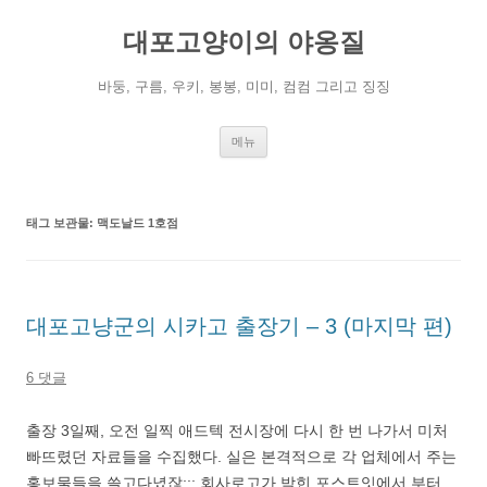
컨
텐
대포고양이의 야옹질
츠
로
건
너
바둥, 구름, 우키, 봉봉, 미미, 컴컴 그리고 징징
뛰
기
메뉴
태그 보관물:
맥도날드 1호점
대포고냥군의 시카고 출장기 – 3 (마지막 편)
6 댓글
출장 3일째, 오전 일찍 애드텍 전시장에 다시 한 번 나가서 미처
빠뜨렸던 자료들을 수집했다. 실은 본격적으로 각 업체에서 주는
홍보물들을 쓸고다녔잖;;; 회사로고가 박힌 포스트잇에서 부터,