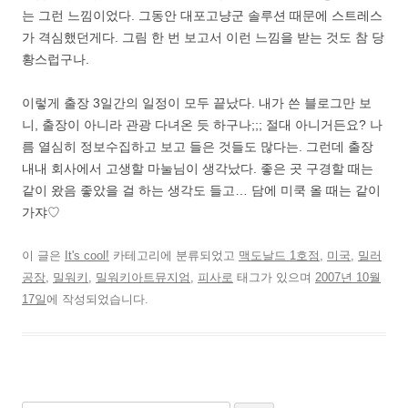
는 그런 느낌이었다. 그동안 대포고냥군 솔루션 때문에 스트레스
가 격심했던게다. 그림 한 번 보고서 이런 느낌을 받는 것도 참 당
황스럽구나.
이렇게 출장 3일간의 일정이 모두 끝났다. 내가 쓴 블로그만 보
니, 출장이 아니라 관광 다녀온 듯 하구나;;; 절대 아니거든요? 나
름 열심히 정보수집하고 보고 들은 것들도 많다는. 그런데 출장
내내 회사에서 고생할 마눌님이 생각났다. 좋은 곳 구경할 때는
같이 왔음 좋았을 걸 하는 생각도 들고… 담에 미쿡 올 때는 같이
가쟈♡
이 글은
It's cool!
카테고리에 분류되었고
맥도날드 1호점
,
미국
,
밀러
공장
,
밀워키
,
밀워키아트뮤지엄
,
피사로
태그가 있으며
2007년 10월
17일
에 작성되었습니다.