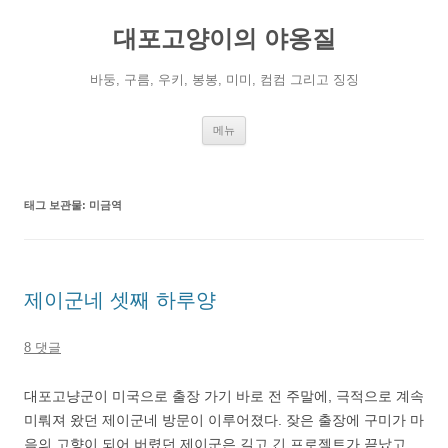
컨
텐
대포고양이의 야옹질
츠
로
건
너
바둥, 구름, 우키, 봉봉, 미미, 컴컴 그리고 징징
뛰
기
메뉴
태그 보관물:
미금역
제이군네 셋째 하루양
8 댓글
대포고냥군이 미국으로 출장 가기 바로 전 주말에, 극적으로 계속
미뤄져 왔던 제이군네 방문이 이루어졌다. 잦은 출장에 구미가 마
음의 고향이 되어 버렸던 제이군은 길고 긴 프로젝트가 끝났고,