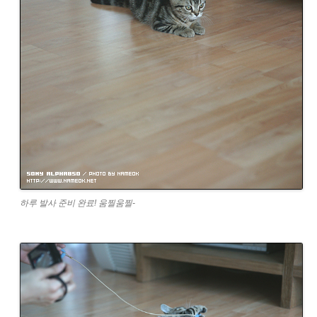
하루 발사 준비 완료! 움찔움찔-