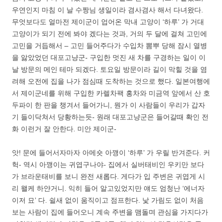
우연인지 마침 이 날 수짱님 생일이라 겸사겸사 해서 다녀왔다.
무엇보다도 얼마전 제이군이 업어온 막내 고양이 ‘하루’ 가 거대
고양이가 되기 전에 봐야 겠다는 것과, 거의 두 달에 걸쳐 고민에
고민을 거듭해서 – 고민 들어주다가 수입차 뽐뿌 당해 잠시 열병
을 앓았었던 대포고냥군- 구입한 멋진 새 차를 구경하는 일이 이
날 방문의 메인 테마 되겠다. 토요일 방문이라 길이 막힐 것을 염
려해 오전에 집을 나가 점심때 도착하는 것으로 했다. 일본여행에
서 제이군네를 위해 구입한 카렐차팩 홍차와 미금역 앞에서 산 호
두파이 한 판을 챙겨서 들어가니, 뭔가 이 사람들이 우리가 갑자
기 들이닥쳐서 당황하는듯- 원래 대포고냥군은 들어갈때 확인 전
화 이런거 잘 안한다. 미안 제이군-
앗! 문에 들어서자마자 아메숏 아깽이 ‘하루’ 가 우릴 반겨준다. 커
헉- 역시 아깽이는 귀엽구나야- 집에서 실버태비인 우키만 보다
가 브라운태비를 보니 완전 새롭다. 게다가 입 주변은 귀엽게 시
리 왤케 하얀거니. 익히 들어 알고있었지만 얘도 엄청난 ‘에너자
이저 묘’ 다. 쉴새 없이 움직이고 점프한다. 낯 가림도 없이 처음
보는 사람이 집에 들어오니 계속 주변을 맴돌며 관심을 가지다가