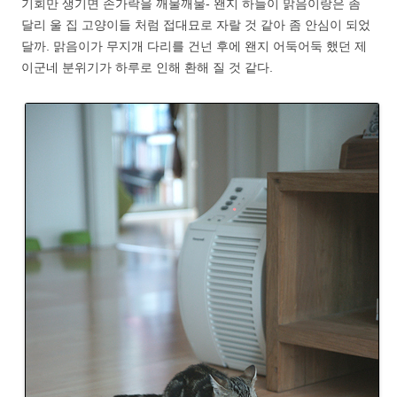
기회만 생기면 손가락을 깨물깨물- 왠지 하늘이 맑음이랑은 좀
달리 울 집 고양이들 처럼 접대묘로 자랄 것 같아 좀 안심이 되었
달까. 맑음이가 무지개 다리를 건넌 후에 왠지 어둑어둑 했던 제
이군네 분위기가 하루로 인해 환해 질 것 같다.