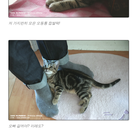
저 가지런히 모은 오동통 찹쌀떡!
오빠 갈꺼야? 이래도?