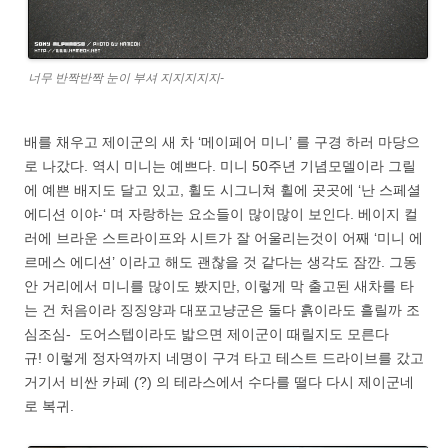
너무 반짝반짝 눈이 부셔 지지지지지-
배를 채우고 제이군의 새 차 ‘메이페어 미니’ 를 구경 하러 마당으
로 나갔다. 역시 미니는 예쁘다. 미니 50주년 기념모델이라 그릴
에 예쁜 배지도 달고 있고, 휠도 시그니쳐 휠에 곳곳에 ‘난 스페셜
에디션 이야-‘ 며 자랑하는 요소들이 많이많이 보인다. 베이지 컬
러에 브라운 스트라이프와 시트가 잘 어울리는것이 어째 ‘미니 에
르메스 에디션’ 이라고 해도 괜찮을 것 같다는 생각도 잠깐. 그동
안 거리에서 미니를 많이도 봤지만, 이렇게 막 출고된 새차를 타
는 건 처음이라 징징양과 대포고냥군은 둘다 흙이라도 흘릴까 조
심조심- 도어스텝이라도 밟으면 제이군이 때릴지도 모른다
규! 이렇게 정자역까지 네명이 구겨 타고 테스트 드라이브를 갔고
거기서 비싼 카페 (?) 의 테라스에서 수다를 떨다 다시 제이군네
로 복귀.