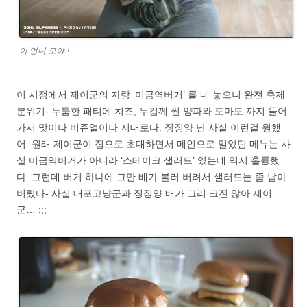
이 언니 모야-!
이 시점에서 제이군의 자랑 ‘미금역버거’ 를 내 놓으니 완전 축제
분위기- 두툼한 패티에 치즈, 두겁께 썬 양파와 토마토 까지 들어
가서 맛이나 비쥬얼이나 지대로다. 징징양 난 사실 이런걸 원했
어. 원래 제이군이 집으로 초대하면서 메인으로 밀었던 메뉴는 사
실 미금역버거가 아니라 ‘스테이크 샐러드’ 였는데 역시 훌륭했
다. 그런데 버거 하나에 그만 배가 불러 버려서 샐러드는 좀 남아
버렸다- 사실 대포고냥군과 징징양 배가 그리 크진 않아 제이
군… ;;;