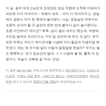
이 날, 결국 대포고냥군과 징징양은 점심 무렵에 도착해 미금버거
세트에 이어 저녁까지 – 떡볶이 세트 – 까지 다 먹어치우고, 생일
케익 점화식 까지 한 후에야 돌아왔다. 사실, 생일날은 부부끼리
조용히 보내야 될 것 같은데 완전 빈대 붙어서 같이 놀다왔다는-
쵸큼 미안하네? 제이군? 후후- 같이 셀프 세차도 했는데, 덕분에
우리집 달려라 프라이드는 거의 일 년만에 때 벗긴 것 같다. 부지
런한 하루는 우리가 제이군네를 나설때 까지 즐겁게 치댐치댐 해
주었다. 얘는 왜 우키랑 달리 이렇게 말랑말랑 한걸까? 우키는 털
도 빳빳하고- 먼가 짐승인데 말야- ㅎㅎ 다음에 볼 땐, 훌쩍 커 있
겠구나, 하늘이 오빠랑 잘 지내- 안녕-
이 글은
day by day
카테고리에 분류되었고
메이페어 미니
,
미금버거
,
미금역
,
수짱님 생일 축하
,
스테이크 샐러드
,
아메리칸숏헤어
,
제이군
,
하루
태그가 있으며
2010년 5월 28일
에 작성되었습니다.