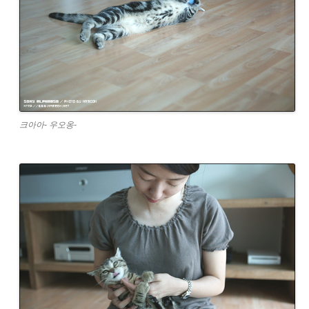
크아아- 우오옹-