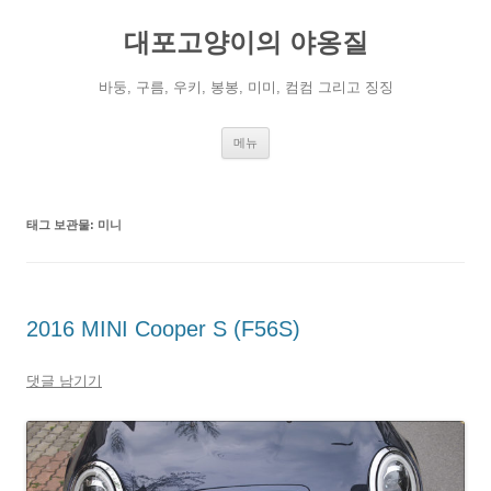
컨
텐
대포고양이의 야옹질
츠
로
건
너
바둥, 구름, 우키, 봉봉, 미미, 컴컴 그리고 징징
뛰
기
메뉴
태그 보관물:
미니
2016 MINI Cooper S (F56S)
댓글 남기기