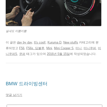
실내도 이쁨이쁨
이 글은
day by day
,
It's cool!
,
Kuruma D
,
New stuffs
카테고리에 분
류되었고
F56
,
F56s. 딥블루
,
Mini
,
Mini Cooper S
,
미니
,
미니쿠퍼
,
미
니쿠퍼S
,
쿠퍼
태그가 있으며
2016년 5월 15일
에 작성되었습니다.
BMW 드라이빙센터
댓글 남기기