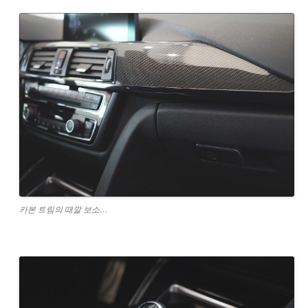
카본 트림의 때깔 보소…