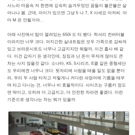
사느라 마음속 저 한켠에 깊숙히 숨겨두었던 꿈들이 불끈불끈 살
아나나 봄. 근데, 아이가 있으면 그냥 5 나 7, X 사세요 아저씨. 아
마 M 은 안될거야…
아래 사진에서 탑이 열려있는 650i 도 타 봤다. 럭셔리 컨버터블
이라지만 너무 크다. 어지간한 실내트림은 모두 가죽으로 감싸져
있고 브라운시트도 너무나 고급지지만 뭐랄까, 이건 흡사 배 같
다. 이건 갑자기 든 생각인데, 징징과 난 돈이 무쟈게 많아도 큰
차는 사지 않을것 같다. 소나타, K5, 5시리즈, E클 같은 중형세단
도 우리에겐 너무나 크다. 뒷자리에 사람을 태울 일도 없을 뿐더
러, 우리 두 사람 타자고 저렇게나 커다란 쇠덩어에 기름을 태우
며 타고 다니는 건, 너무나 비 효율적이다. 사이즈는 구름카 정도
면 딱이고, 오히려 더 고급지고, 더 안전한 차라면 좋겠다. 이런
기준으로 생각나는 차는 뭐가 있을까.