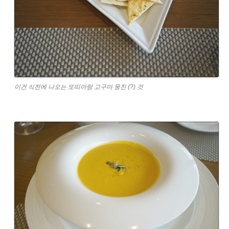
이건 식전에 나오는 또띠아랑 고구마 뭉친 (?) 것