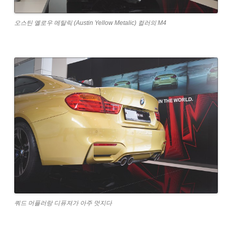
오스틴 옐로우 메탈릭 (Austin Yellow Metalic) 컬러의 M4
쿼드 머플러랑 디퓨져가 아주 멋지다