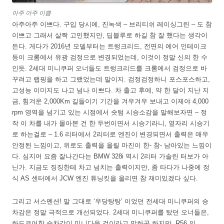
아주 아주 이쁨
아주아주 이쁘다. 구입 당시에, 진녹색 – 브리티쉬 레이싱그린 – 도 참
이쁘고 그래서 살짝 고민했지만, 딥블루로 하길 참 잘 했다는 생각이
든다. 게다가 2016년 모델부터는 트렁크리드, 전면의 에어 인테이크
등이 크롬에서 유광 검정으로 변경되었는데, 이것이 정말 신의 한 수
인듯. 2세대 미니쿠퍼 오너들도 트렁크리드를 크롬에서 검정으로 바
꾸려고 랩핑을 하고 그랬었는데 말이지. 검정검정하니 포스포스하고,
고성능 이미지도 나고 넘나 이쁘다. 차 출고 후에, 약 한 달이 지난 지
금, 힘겨운 2,000Km 길들이기 기간을 겨우겨우 보내고 이제야 4,000
rpm 영역을 넘기고 있는 시점에서 숏텀 시승소감을 말해보자면 – 정
작 이 차를 내가 몰아본 건 한 두번이면서 시승기라니, 옆자리 시승기
로 하는걸로 – 1.6 리터에서 2리터로 엔진이 변경되면서 출력은 매우
안정된 느낌이고, 위로도 출력을 올릴 마진이 한- 참- 남아있는 느낌이
다. 심지어 요즘 잘나간다는 BMW 328i 역시 2리터 가솔린 터보가 아
닌가. 지금도 징징한테 차고 넘치는 출력이지만, 좀 타다가 나중에 정
식 AS 센터에서 JCW 엔진 튜닝킷을 올리면 참 재미있겠다 싶다.
그리고 서스펜션! 말 그대로 ‘우당탕탕’ 이었던 전세대 미니쿠퍼의 승
차감은 정말 극적으로 개선되었다. 2세대 미니쿠퍼를 탔던 오너들은,
하드코어한 승차감이 미니다운 것이라고 말하곤 하지만, R56 의