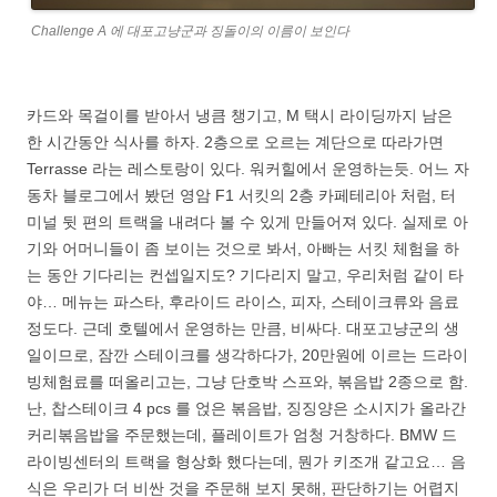
Challenge A 에 대포고냥군과 징돌이의 이름이 보인다
카드와 목걸이를 받아서 냉큼 챙기고, M 택시 라이딩까지 남은
한 시간동안 식사를 하자. 2층으로 오르는 계단으로 따라가면
Terrasse 라는 레스토랑이 있다. 워커힐에서 운영하는듯. 어느 자
동차 블로그에서 봤던 영암 F1 서킷의 2층 카페테리아 처럼, 터
미널 뒷 편의 트랙을 내려다 볼 수 있게 만들어져 있다. 실제로 아
기와 어머니들이 좀 보이는 것으로 봐서, 아빠는 서킷 체험을 하
는 동안 기다리는 컨셉일지도? 기다리지 말고, 우리처럼 같이 타
야… 메뉴는 파스타, 후라이드 라이스, 피자, 스테이크류와 음료
정도다. 근데 호텔에서 운영하는 만큼, 비싸다. 대포고냥군의 생
일이므로, 잠깐 스테이크를 생각하다가, 20만원에 이르는 드라이
빙체험료를 떠올리고는, 그냥 단호박 스프와, 볶음밥 2종으로 함.
난, 찹스테이크 4 pcs 를 얹은 볶음밥, 징징양은 소시지가 올라간
커리볶음밥을 주문했는데, 플레이트가 엄청 거창하다. BMW 드
라이빙센터의 트랙을 형상화 했다는데, 뭔가 키조개 같고요… 음
식은 우리가 더 비싼 것을 주문해 보지 못해, 판단하기는 어렵지