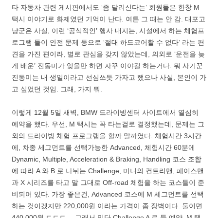
타 자동차 관련 게시판에서도 ‘좀 달리신다는’ 회원들은 한창 M
택시 이야기로 화제였던 기억이 난다. 여튼 그 때는 안 감. 대포고
냥군은 사실, 이런 ‘공식적인’ 행사 내지는, 시설에서 하는 체험프
로그램 들이 안전 문제 등으로 ‘절대 하드코어할 수 없다’ 라는 편
견을 가진 편이라, 별로 관심을 갖지 않았는데, 의외로 ‘운전을 늦
게 배운’ 진동미가 잊을만 하면 자꾸 이야길 하는거다. 뭐 사기꾼
진동미는 내 생일이라고 선심쓰듯 가자고 했으나 사실, 본인이 가
고 싶었던 것임. 그래, 가지 뭐.
이렇게 12월 5일 새벽, BMW 드라이빙센터 사이트에서 열심히
예약을 했다. 우선, M 택시는 꼭 타는걸로 결정했는데, 문제는 그
외의 드라이빙 체험 프로그램을 할까 말까였다. 체험시간 3시간
에, 차종 세그먼트를 선택가능한 Advanced, 체험시간 60분에
Dynamic, Multiple, Acceleration & Braking, Handling 코스 조합
에 따라 A 와 B 로 나뉘는 Challenge, 미니의 컨트리맨, 페이스맨
과 X 시리즈를 타고 말 그대로 Off-road 체험을 하는 코스들이 준
비되어 있다. 가장 좋은건, Advanced 코스에 M 세그먼트를 선택
하는 것이겠지만 220,000원 이라는 가격이 좀 장벽이다. 둘이면
440,000원 ㄷㄷㄷ… 그래서 일단 Challenge A 로 둘 예약. M 택