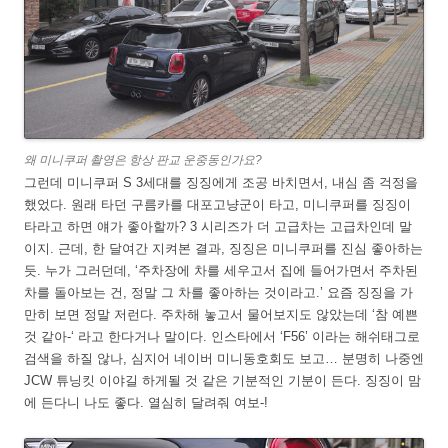
왜 미니쿠퍼 촬영은 항상 판교 운중동인가요?
그런데 미니쿠퍼 S 3세대를 징징에게 조공 바치면서, 내심 좀 걱정을
했었다. 원래 타던 구름카를 대포고냥군이 타고, 미니쿠퍼를 징징이
타라고 하면 얘가 좋아할까? 3 시리즈가 더 고급차는 고급차인데 말
이지. 근데, 한 달여간 지켜본 결과, 징징은 미니쿠퍼를 진심 좋아하는
듯. 누가 그러던데, ‘주차장에 차를 세우고서 집에 들어가면서 주차된
차를 돌아보는 건, 정말 그 차를 좋아하는 것이라고.’ 요즘 징징을 가
만히 보면 정말 저런다. 주차해 놓고서 물어보지도 않았는데 ‘참 예쁜
것 같아-‘ 라고 한다거나 말이다. 인스타에서 ‘F56’ 이라는 해쉬태그로
검색을 하질 않나, 심지어 네이버 미니동호회도 보고… 분명히 나중엔
JCW 튜닝킷 이야길 하게될 것 같은 기분적인 기분이 든다. 징징이 맘
에 든다니 나도 좋다. 열심히 달려줘 여보-!