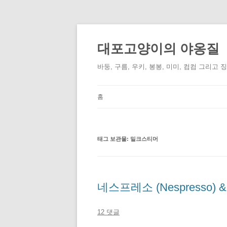
컨
텐
츠
대포고양이의 야옹질
로
건
너
바둥, 구름, 우키, 봉봉, 미미, 컴컴 그리고 
뛰
기
홈
태그 보관물:
밀크스티머
네스프레소 (Nespresso) &
12 댓글