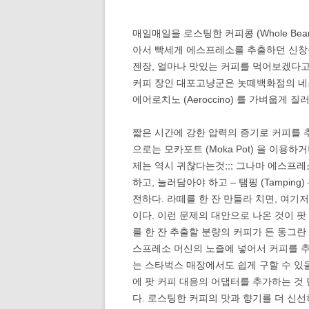
매일매일을 로스팅한 커피콩 (Whole B
아서 빡세게 에스프레소를 추출하던 신창
젠장, 얼마나 맛있는 커피를 먹어보겠다고 
커피 장인 대포고냥군은 놋떼백화점의 네스프
에어로치노 (Aeroccino) 를 가벼웁게 질
짧은 시간에 강한 압력의 증기로 커피를 추
으로는 모카포트 (Moka Pot) 을 이용
제는 역시 귀찮다는것;;; 그나마 에스프
하고, 눌러담아야 하고 – 탬핑 (Tampi
전하다. 라떼를 한 잔 만들라 치면, 여
이다. 이런 문제의 대안으로 나온 것이 팟 
를 한 잔 추출할 분량의 커피가 든 동그란
스프레소 머신의 노즐에 넣어서 커피를 추출
는 스타벅스 매장에서도 쉽게 구할 수 있
에 팟 커피 대응의 어댑터를 추가하는 것 
다. 로스팅한 커피의 맛과 향기를 더 신