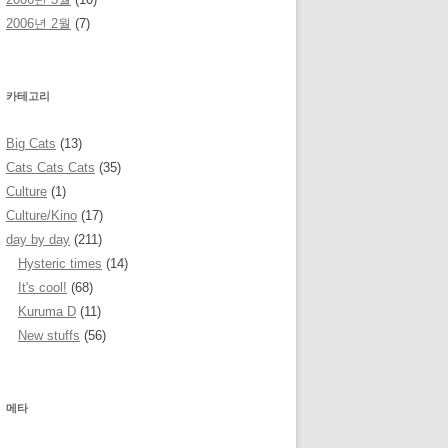
2006년 2월
(7)
카테고리
Big Cats
(13)
Cats Cats Cats
(35)
Culture
(1)
Culture/Kino
(17)
day by day
(211)
Hysteric times
(14)
It's cool!
(68)
Kuruma D
(11)
New stuffs
(56)
메타