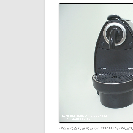
네스프레소 머신 에센짜 (Essenza) 와 에어로치노 