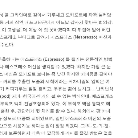
ean) 을 그라인더로 갈아서 가루내고 모카포트에 꽉꽉 눌러담
동 커피 장인 대포고냥군에게 어느날 갑자기 찾아든 회의감.
이 고생을! 더 이상 이 짓 못하겠다며 다 뒤집어 엎어 버린
레소 부티크로 달려가 네스프레소 (Nespresso) 머신과
러주신다.
출해내는 에스프레소 (Espresso) 를 즐기는 전통적인 방법
하거나 에스프레소 머신을 생각할 수 있겠다. 하지만 가장 큰 문
레소 머신은 모카포트 보다는 좀 낫긴 하지만 커피콩을 갈아야
ng) – 커피를 추출한 노즐의 세척이라는 귀차니즘의 압박은 여
기저기 커피가루는 질질 흘리고, 우유는 끓어 넘치고… 난리법석
(pod) 커피. 한국에선 거의 볼 수 없는 방식인데, 에스프레소
 부직포 백이 진공포장되어 있다. 이 부직포 백을 통째로 에
한 후, 간단하게 뒷 처리를 할 수 있다. 해외에서 팟 커피
을 정도로 대중화 되어있으며, 일반 에스프레소 머신의 노즐
만으로 사용가능 하다는 점이 장점 되겠다. 그-래-도-귀-찮-
선하게 보존하면서 더욱 더 깔끔하게 커피를 즐길 방법은 없을