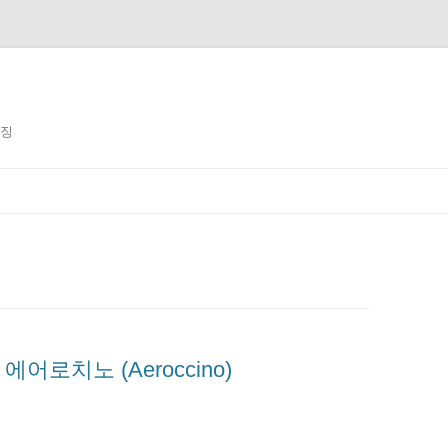
징징
 에어로치노 (Aeroccino)