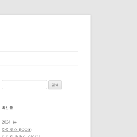
검
색:
최신 글
2024, 봄
아이코스 (IQOS)
미미와 컴컴이 이야기