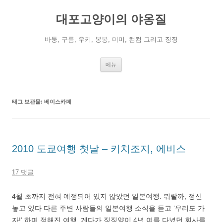
컨
텐
대포고양이의 야옹질
츠
로
건
너
바둥, 구름, 우키, 봉봉, 미미, 컴컴 그리고 징징
뛰
기
메뉴
태그 보관물:
베이스카페
2010 도쿄여행 첫날 – 키치조지, 에비스
17 댓글
4월 초까지 전혀 예정되어 있지 않았던 일본여행. 뭐랄까, 정신
놓고 있다 다른 주변 사람들의 일본여행 소식을 듣고 ‘우리도 가
자!’ 하며 정해진 여행. 게다가 징징양이 4년 여를 다녔던 회사를