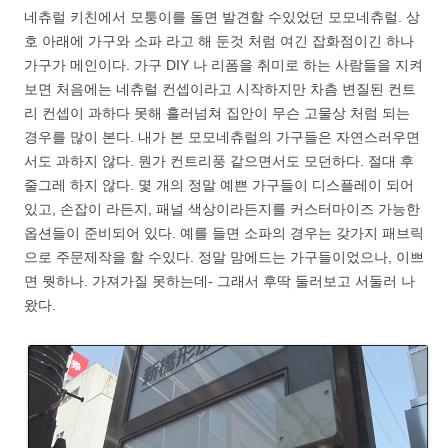
네츄럴 키친에서 모퉁이를 돌면 발견할 수있었던 모모네츄럴. 상
호 아래에 가구와 소파 라고 해 둔것 처럼 여긴 잡화점이긴 하나
가구가 메인이다. 가구 DIY 나 리폼을 취미로 하는 사람들을 지켜
보면 처음에는 네츄럴 컨셉이라고 시작하지만 차츰 변질된 컨트
리 컨셉이 과하다 못해 흘러넘쳐 집안이 무슨 고물상 처럼 되는
경우를 많이 본다. 내가 본 모모네츄럴의 가구들은 자연스러우면
서도 과하지 않다. 뭔가 컨트리풍 같으면서도 모던하다. 절대 후
줄그레 하지 않다. 몇 개의 정말 예쁜 가구들이 디스플레이 되어
있고, 손잡이 라든지, 패널 색상이라든지를 커스터마이즈 가능한
옵션들이 준비되어 있다. 예를 들면 소파의 경우는 갖가지 패브릭
으로 주문제작을 할 수있다. 정말 맘에드는 가구들이었으나, 이쁘
면 뭣하나. 가져가질 못하는데- 그래서 후딱 둘러보고 서둘러 나
왔다.