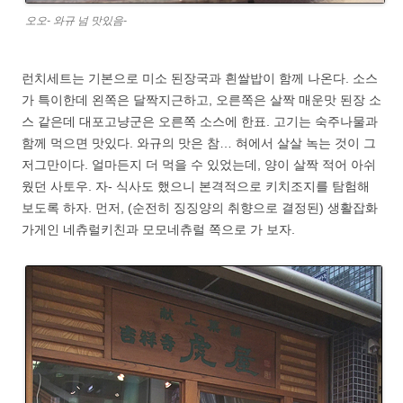
오오- 와규 넘 맛있음-
런치세트는 기본으로 미소 된장국과 흰쌀밥이 함께 나온다. 소스
가 특이한데 왼쪽은 달짝지근하고, 오른쪽은 살짝 매운맛 된장 소
스 같은데 대포고냥군은 오른쪽 소스에 한표. 고기는 숙주나물과
함께 먹으면 맛있다. 와규의 맛은 참… 혀에서 살살 녹는 것이 그
저그만이다. 얼마든지 더 먹을 수 있었는데, 양이 살짝 적어 아쉬
웠던 사토우. 자- 식사도 했으니 본격적으로 키치조지를 탐험해
보도록 하자. 먼저, (순전히 징징양의 취향으로 결정된) 생활잡화
가게인 네츄럴키친과 모모네츄럴 쪽으로 가 보자.