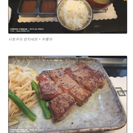
사토우의 런치세트 + 우롱차