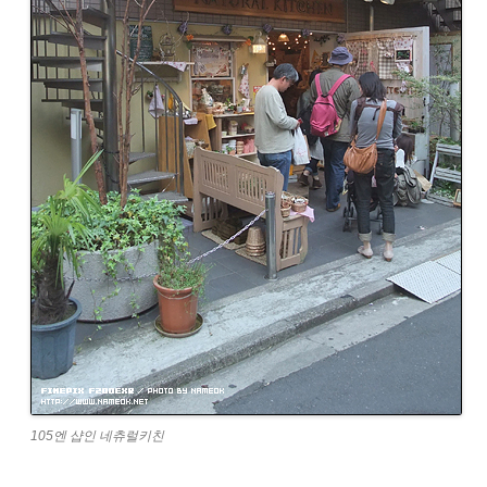
105엔 샵인 네츄럴키친