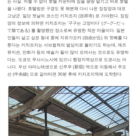
는 사실. 어쩔 수 없이 호텔 카운터에 짐을 몽땅 맡기고 바로 호텔
을 나왔다. 호텔방은 구경도 못 해본채 다시 나온 징징양과 대포
고냥군. 일단 첫날의 코스인 키치조지 (吉祥寺) 로 가야한다. 징징
양의 정보에 의하면 키치조지는 ‘구구는 고양이다’ (グ–グ–だっ
て猫である) 를 촬영했던 장소로써 유명한 작은 마을이다. 일본
인들이 살고 싶은 동네 중에 지유가오카 (自由が丘) 와 첫째를 다
툰다는 키치조지는 서브컬쳐의 발상지로 불리기도 하는데, 재즈
뮤지션, 만화가 등의 예술가 들이 많이 모여사는 것으로도 유명하
다는. 도쿄도 무사시노시에 있으니 행정지역상으로 도쿄시는 아
니다. 우선 야마노테센으로 신주쿠 (新宿) 역으로 이동해서 주오
선 (中央線) 으로 갈아타면 30분 후에 키지조지역에 도착한다.