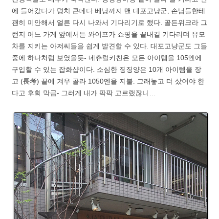
에 들어갔다가 덩치 큰데다 베낭까지 맨 대포고냥군, 손님들한테
괜히 미안해서 얼른 다시 나와서 기다리기로 했다. 골든위크라 그
런지 어느 가게 앞에서든 와이프가 쇼핑을 끝내길 기다리며 유모
차를 지키는 아저씨들을 쉽게 발견할 수 있다. 대포고냥군도 그들
중에 하나처럼 보였을듯- 네츄럴키친은 모든 아이템을 105엔에
구입할 수 있는 잡화샵이다. 소심한 징징양은 10개 아이템을 장
고 (長考) 끝에 겨우 골라 1050엔을 지불. 그래놓고 더 샀어야 한
다고 후회 막급- 그러게 내가 팍팍 고르랬잖니…