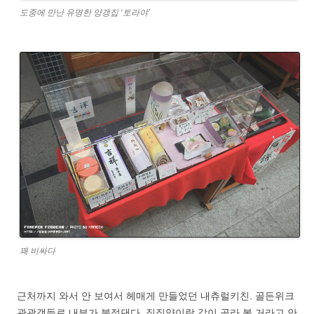
도중에 만난 유명한 양갱집 ‘토라야’
꽤 비싸다
근처까지 와서 안 보여서 헤매게 만들었던 내츄럴키친. 골든위크
관광객들로 내부가 북적댄다. 징징양이랑 같이 골라 볼 거라고 안