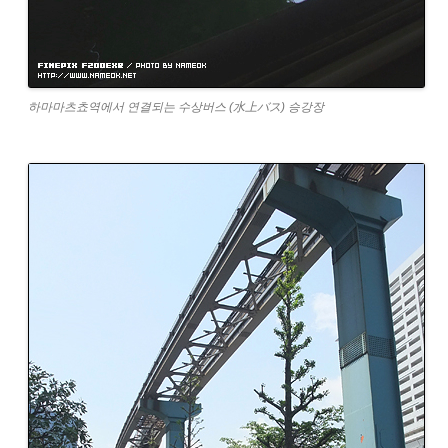
하마마츠쵸역에서 연결되는 수상버스 (水上バス) 승강장