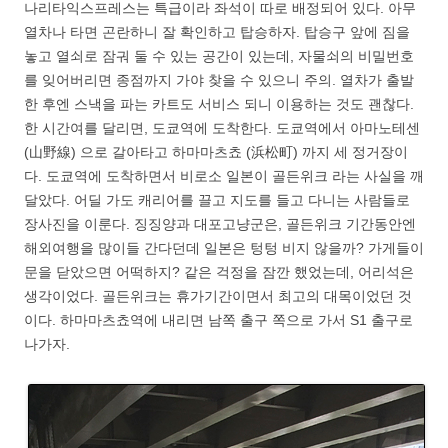
나리타익스프레스는 특급이라 좌석이 따로 배정되어 있다. 아무
열차나 타면 곤란하니 잘 확인하고 탑승하자. 탑승구 앞에 짐을
놓고 열쇠로 잠궈 둘 수 있는 공간이 있는데, 자물쇠의 비밀번호
를 잊어버리면 종점까지 가야 찾을 수 있으니 주의. 열차가 출발
한 후엔 스낵을 파는 카트도 서비스 되니 이용하는 것도 괜찮다.
한 시간여를 달리면, 도쿄역에 도착한다. 도쿄역에서 아마노테센
(山野線) 으로 갈아타고 하마마츠쵸 (浜松町) 까지 세 정거장이
다. 도쿄역에 도착하면서 비로소 일본이 골든위크 라는 사실을 깨
달았다. 어딜 가도 캐리어를 끌고 지도를 들고 다니는 사람들로
장사진을 이룬다. 징징양과 대포고냥군은, 골든위크 기간동안엔
해외여행을 많이들 간다던데 일본은 텅텅 비지 않을까? 가게들이
문을 닫았으면 어떡하지? 같은 걱정을 잠깐 했었는데, 어리석은
생각이었다. 골든위크는 휴가기간이면서 최고의 대목이었던 것
이다. 하마마츠쵸역에 내리면 남쪽 출구 쪽으로 가서 S1 출구로
나가자.