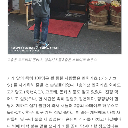
1층은 고로케와 돈카츠, 멘치카츠를 2층은 스테이크 하우스
가게 앞의 족히 100명은 될 듯한 사람들은 멘치카츠 (メンチカ
ツ) 를 사기위해 줄을 선 손님들이었다. 1층에선 멘치카츠 외에도
고기당고 (肉だんご), 고로케, 돈카츠 등도 팔고 있었다. 진정 먹
어보고 싶었으나, 한 시간은 족히 걸릴것 같은데다, 징징양이 혈
당치 저하로 심기 불편이 와서 서둘러 2층의 스테이크 하우스로
올라갔다. 후우- 입구 계단 정말 좁다;;; 이 좁은 계단에도 나름 사
람들이 몇 무리 줄을 서 있었는데 손님이 식사를 마치고 나갈때마
다 벽에 바싹 붙는 걸로 모자라 배를 끌어 당겨야 할 정도였다는.