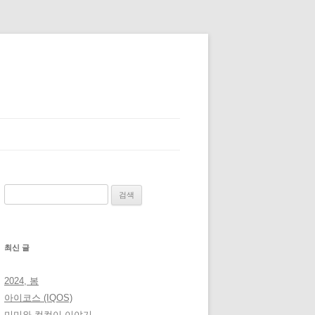
검
색:
최신 글
2024, 봄
아이코스 (IQOS)
미미와 컴컴이 이야기