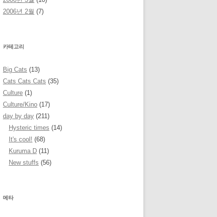
2006년 2월
(7)
카테고리
Big Cats
(13)
Cats Cats Cats
(35)
Culture
(1)
Culture/Kino
(17)
day by day
(211)
Hysteric times
(14)
It's cool!
(68)
Kuruma D
(11)
New stuffs
(56)
메타