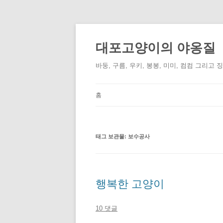
컨
텐
츠
대포고양이의 야옹질
로
건
너
바둥, 구름, 우키, 봉봉, 미미, 컴컴 그리고 
뛰
기
홈
태그 보관물:
보수공사
행복한 고양이
10 댓글