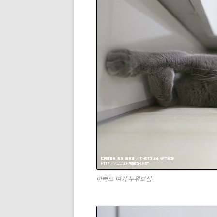
아빠도 여기 누워보삼-