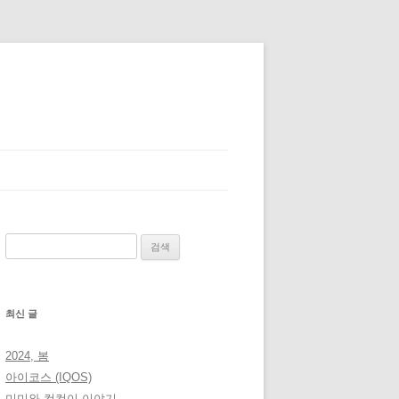
검
색:
최신 글
2024, 봄
아이코스 (IQOS)
미미와 컴컴이 이야기