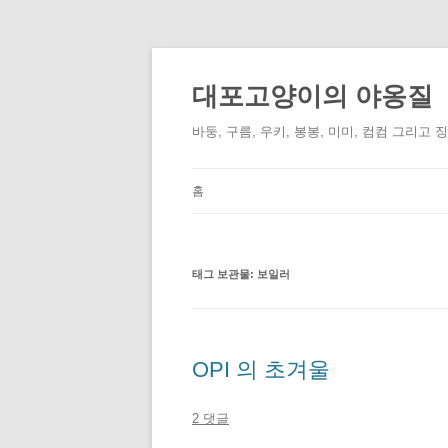
컨
텐
츠
대포고양이의 야옹질
로
건
너
바둥, 구름, 우키, 봉봉, 미미, 컴컴 그리고 
뛰
기
홈
태그 보관물:
보일러
OPI 의 초겨울
2 댓글