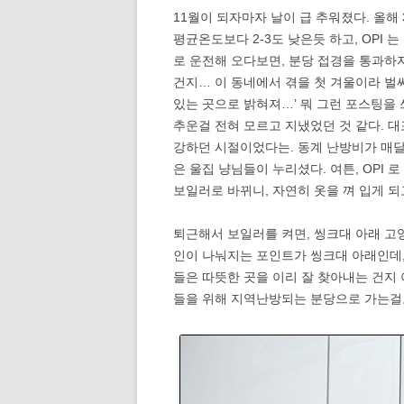
11월이 되자마자 날이 급 추워졌다. 올해
평균온도보다 2-3도 낮은듯 하고, OPI 
로 운전해 오다보면, 분당 접경을 통과하
건지… 이 동네에서 겪을 첫 겨울이라 벌써
있는 곳으로 밝혀져…’ 뭐 그런 포스팅을
추운걸 전혀 모르고 지냈었던 것 같다. 
강하던 시절이었다는. 동계 난방비가 매달 
은 울집 냥님들이 누리셨다. 여튼, OPI 
보일러로 바뀌니, 자연히 옷을 껴 입게 되
퇴근해서 보일러를 켜면, 씽크대 아래 고
인이 나눠지는 포인트가 씽크대 아래인데, 
들은 따뜻한 곳을 이리 잘 찾아내는 건지
들을 위해 지역난방되는 분당으로 가는걸