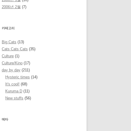
2006년 2월
(7)
카테고리
Big Cats
(13)
Cats Cats Cats
(35)
Culture
(1)
Culture/Kino
(17)
day by day
(211)
Hysteric times
(14)
It's cool!
(68)
Kuruma D
(11)
New stuffs
(56)
메타