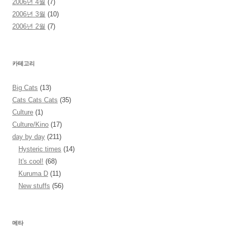
2006년 4월
(7)
2006년 3월
(10)
2006년 2월
(7)
카테고리
Big Cats
(13)
Cats Cats Cats
(35)
Culture
(1)
Culture/Kino
(17)
day by day
(211)
Hysteric times
(14)
It's cool!
(68)
Kuruma D
(11)
New stuffs
(56)
메타