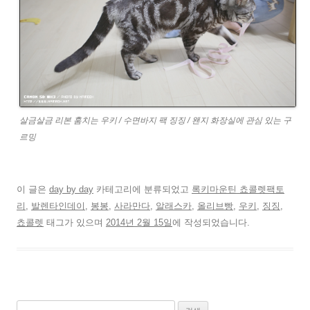
살금살금 리본 훔치는 우키 / 수면바지 팩 징징 / 왠지 화장실에 관심 있는 구
르밍
이 글은
day by day
카테고리에 분류되었고
록키마운틴 쵸콜렛팩토
리
,
발렌타인데이
,
봉봉
,
사라만다
,
알래스카
,
올리브빵
,
우키
,
징징
,
쵸콜렛
태그가 있으며
2014년 2월 15일
에 작성되었습니다.
검