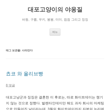
컨
텐
대포고양이의 야옹질
츠
로
건
너
바둥, 구름, 우키, 봉봉, 미미, 컴컴 그리고 징징
뛰
기
메뉴
태그 보관물:
사라만다
쵸코 와 올리브빵
8 댓글
대포고냥군과 징징은 결혼한 이 후로는, 따로 화이트데이는 챙기
지 않는 것으로 정했다. 발렌타인데이만 해도 과자 회사의 마케팅
으로 만들어진 날이라는데, 3월의 화이트데이까지 자본의 논리에