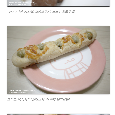
마카다미아, 캬라멜, 오레오쿠키, 코코넛 쵸콜렛 들-
그리고, 베이커리 ‘알래스카’ 의 특제 올리브빵!