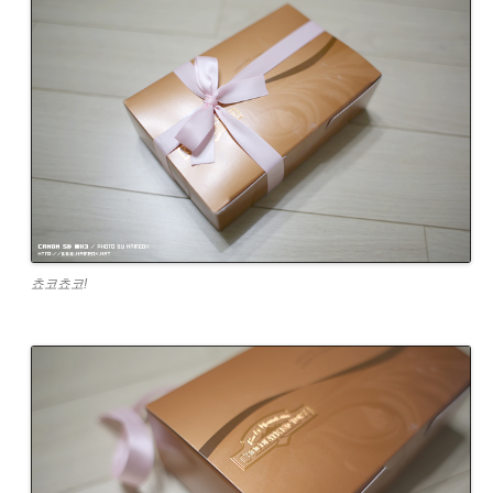
쵸코쵸코!