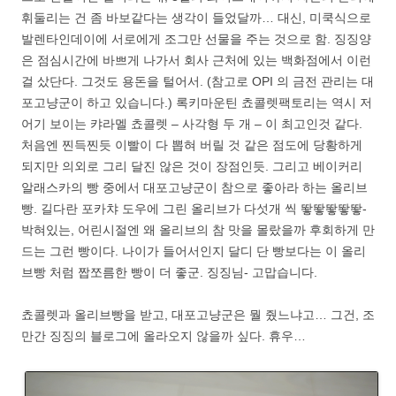
휘둘리는 건 좀 바보같다는 생각이 들었달까… 대신, 미쿡식으로
발렌타인데이에 서로에게 조그만 선물을 주는 것으로 함. 징징양
은 점심시간에 바쁘게 나가서 회사 근처에 있는 백화점에서 이런
걸 샀단다. 그것도 용돈을 털어서. (참고로 OPI 의 금전 관리는 대
포고냥군이 하고 있습니다.) 록키마운틴 쵸콜렛팩토리는 역시 저
어기 보이는 캬라멜 쵸콜렛 – 사각형 두 개 – 이 최고인것 같다.
처음엔 찐득찐듯 이빨이 다 뽑혀 버릴 것 같은 점도에 당황하게
되지만 의외로 그리 달진 않은 것이 장점인듯. 그리고 베이커리
알래스카의 빵 중에서 대포고냥군이 참으로 좋아라 하는 올리브
빵. 길다란 포카챠 도우에 그린 올리브가 다섯개 씩 뙇뙇뙇뙇뙇-
박혀있는, 어린시절엔 왜 올리브의 참 맛을 몰랐을까 후회하게 만
드는 그런 빵이다. 나이가 들어서인지 달디 단 빵보다는 이 올리
브빵 처럼 짭쪼름한 빵이 더 좋군. 징징님- 고맙습니다.
쵸콜렛과 올리브빵을 받고, 대포고냥군은 뭘 줬느냐고… 그건, 조
만간 징징의 블로그에 올라오지 않을까 싶다. 휴우…