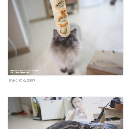
봉봉이도 먹을래?