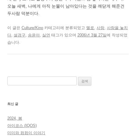
오늘 새벽, 나에게 아직 눈물이 남아있다는 것을 깨닫게 해준건
두사람 덕분이다.
이 글은
Culture/Kino
카테고리에 분류되었고
멜로
,
사랑
,
사랑을 놓치
다
,
설경구
,
송윤아
,
실연
태그가 있으며
2006년 3월 27일
에 작성되었
습니다.
검
색:
최신 글
2024, 봄
아이코스 (IQOS)
미미와 컴컴이 이야기