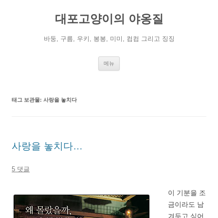
컨
텐
대포고양이의 야옹질
츠
로
건
너
바둥, 구름, 우키, 봉봉, 미미, 컴컴 그리고 징징
뛰
기
메뉴
태그 보관물:
사랑을 놓치다
사랑을 놓치다…
5 댓글
이 기분을 조
금이라도 남
겨두고 싶어