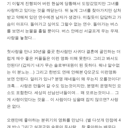
기 이렇게 진행되어 버린 현실에 당황해서 도망갔었지만 그녀를
사랑하고 있다는 것을 깨닫는다. 뒤 늦게 그녀를 찾아가지만 상처
받고 약해져 있던 연수에겐 남자가 생겼다. 미칠듯이 답답하고 가
슴이 아프다. 돌아가고 싶어도 그럴수 없는 연수. 돌아가는 버스
를 보면서 눈물을 흘릴 뿐이다. 버스 안에선 서글프게 우는 우재.
사랑을 놓쳤다…
첫사랑을 만나 10년을 줄곳 한사람만 사귀다 결혼에 골인하는 더
럽게 재수 좋은 커플들은 이런 영화 이해 못한다. 그리고 봐서도
안된다! (갑자기 내가 무슨 솔로부대원이 된 듯하다. 뭐냐 알수없
는 이 분노는…) 그리고 한번도 연애 안해본 Q모군도 이런영화
보면 안된다. 알리가 있나? 분명 쟤네들이 왜 우는지 모를것이다!
크흑… 사랑은 만들어 갈 수도 있는것이지만, 분명히 운명적인 요
소도 포함한다. 세상의 선남선녀들이여… 왜 모르는것이냐… 그
게 사랑이었다는 것을… 이 사람이다 싶을때 잡지 않으면? 사랑
은 없다.
오랜만에 좋아하는 분위기의 영화를 만났다. (별 다섯개 만점에 4
개 반~) 그리고 설경구와 송윤아 두사람… 참 좋아하는 배우다.