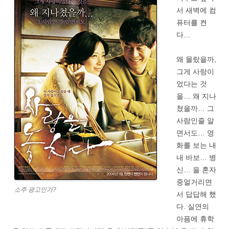
서 새벽에 컴
퓨터를 켠
다…
왜 몰랐을까,
그게 사랑이
었다는 것
을… 왜 지나
쳤을까… 그
사람인줄 알
면서도… 영
화를 보는 내
내 바보… 병
신… 을 혼자
중얼거리면
소주 광고인가?
서 답답해 했
다. 실연의
아픔에 휴학