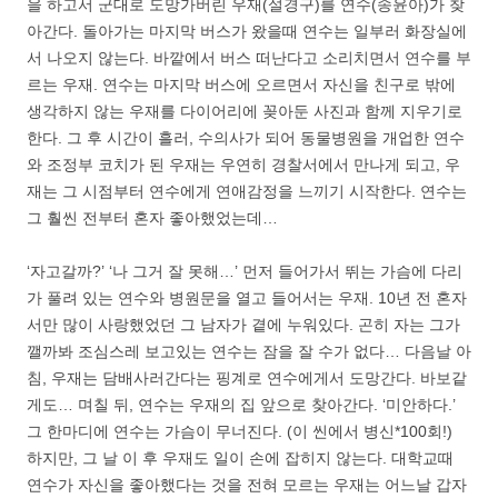
을 하고서 군대로 도망가버린 우재(설경구)를 연수(송윤아)가 찾
아간다. 돌아가는 마지막 버스가 왔을때 연수는 일부러 화장실에
서 나오지 않는다. 바깥에서 버스 떠난다고 소리치면서 연수를 부
르는 우재. 연수는 마지막 버스에 오르면서 자신을 친구로 밖에
생각하지 않는 우재를 다이어리에 꽂아둔 사진과 함께 지우기로
한다. 그 후 시간이 흘러, 수의사가 되어 동물병원을 개업한 연수
와 조정부 코치가 된 우재는 우연히 경찰서에서 만나게 되고, 우
재는 그 시점부터 연수에게 연애감정을 느끼기 시작한다. 연수는
그 훨씬 전부터 혼자 좋아했었는데…
‘자고갈까?’ ‘나 그거 잘 못해…’ 먼저 들어가서 뛰는 가슴에 다리
가 풀려 있는 연수와 병원문을 열고 들어서는 우재. 10년 전 혼자
서만 많이 사랑했었던 그 남자가 곁에 누워있다. 곤히 자는 그가
깰까봐 조심스레 보고있는 연수는 잠을 잘 수가 없다… 다음날 아
침, 우재는 담배사러간다는 핑계로 연수에게서 도망간다. 바보같
게도… 며칠 뒤, 연수는 우재의 집 앞으로 찾아간다. ‘미안하다.’
그 한마디에 연수는 가슴이 무너진다. (이 씬에서 병신*100회!)
하지만, 그 날 이 후 우재도 일이 손에 잡히지 않는다. 대학교때
연수가 자신을 좋아했다는 것을 전혀 모르는 우재는 어느날 갑자