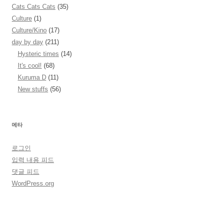
Cats Cats Cats
(35)
Culture
(1)
Culture/Kino
(17)
day by day
(211)
Hysteric times
(14)
It's cool!
(68)
Kuruma D
(11)
New stuffs
(56)
메타
로그인
입력 내용 피드
댓글 피드
WordPress.org