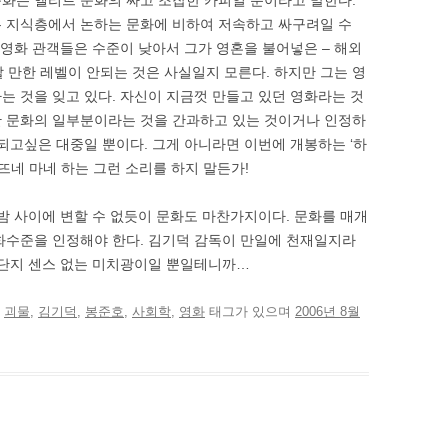
화는 엘리트 문화의 싸고 조잡한 카피일 뿐이라고 말한다.
는 지식층에서 논하는 문화에 비하여 저속하고 싸구려일 수
 영화 관객들은 수준이 낮아서 그가 영혼을 불어넣은 – 해외
 만한 레벨이 안되는 것은 사실일지 모른다. 하지만 그는 영
는 것을 잊고 있다. 자신이 지금껏 만들고 있던 영화라는 것
한 문화의 일부분이라는 것을 간과하고 있는 것이거나 인정하
되고싶은 대중일 뿐이다. 그게 아니라면 이번에 개봉하는 ‘하
 뜨네 마네 하는 그런 소리를 하지 말든가!
 밤 사이에 변할 수 없듯이 문화도 마찬가지이다. 문화를 매개
화수준을 인정해야 한다. 김기덕 감독이 만일에 천재일지라
 단지 센스 없는 미치광이일 뿐일테니까…
고
괴물
,
김기덕
,
봉준호
,
사회학
,
영화
태그가 있으며
2006년 8월