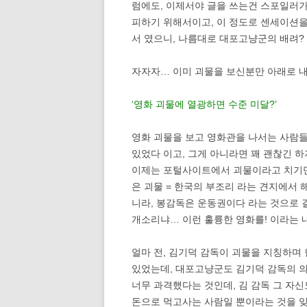
럼에도, 이제서야 글을 쓰는건 스포일러가
피하기 위해서이고, 이 정도로 센세이션을
서 였으니, 나름대로 대포고냥군의 배려?
자자자… 이미 괴물을 보신분만 아래로 
‘영화 괴물에 열광하면 수준 미달?’
영화 괴물을 보고 영화관을 나서는 사람들
있었다 이고, 그게 아니라면 꽤 괜찮긴 하
이제는 포털사이트에서 괴물이라고 치기만
은 괴물 = 한국의 부조리 라는 견지에서 
니라, 봉감독은 운동권이다 라는 것으로 
개소리냐… 이런 훌륭한 영화를! 이라는
얼마 전, 김기덕 감독이 괴물을 지칭하며
있었는데, 대포고냥군도 김기덕 감독의 의
너무 과격했다는 것인데, 김 감독 그 자
돈으로 먹고사는 사람일 뿐이라는 것을 잊