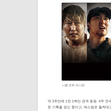
나름 호화 캐스팅!
약 3주만에 1천 1백만 관객 동원. 4주 
운 기록을 경신 중이고, 매스컴은 들썩대고