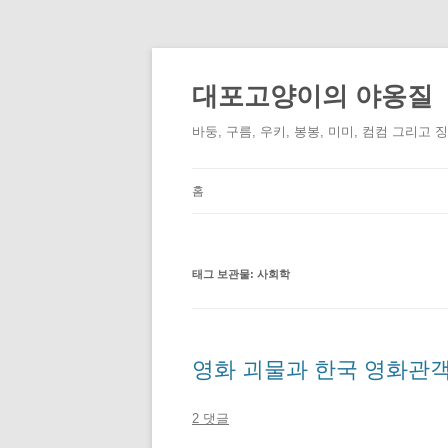
컨
텐
츠
대포고양이의 야옹질
로
건
너
바둥, 구름, 우키, 봉봉, 미미, 컴컴 그리고 
뛰
기
홈
태그 보관물:
사회학
영화 괴물과 한국 영화관객
2 댓글