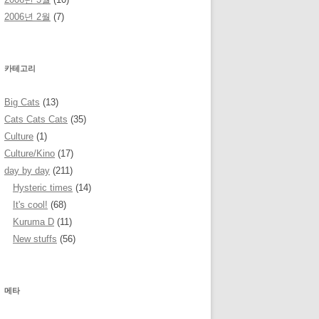
2006년 2월
(7)
카테고리
Big Cats
(13)
Cats Cats Cats
(35)
Culture
(1)
Culture/Kino
(17)
day by day
(211)
Hysteric times
(14)
It's cool!
(68)
Kuruma D
(11)
New stuffs
(56)
메타