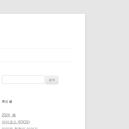
검
색:
최신 글
2024, 봄
아이코스 (IQOS)
미미와 컴컴이 이야기