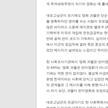
게 추켜세워주면서 자기의 영화는 왜 홀대
대포고냥군이 보기에도 영화 괴물은 단순
불 명확하지만 영어를 쓰는 사람이 포르
않은 바이러스 소동에 에이젼트 옐로우 (Age
기력하게 미국의 개입에 전전긍긍하는 한국
반에 걸쳐 반미 코드가 가득하다. 심지어 
에서 미군의 장갑차에 깔려 죽은 효순의 
었던 메시지가 널려있는 느낌이긴 하지만
한 사회조사기관에서 ‘영화 괴물은 반미영
의 64%는 ‘영화 괴물은 반미영화가 아니
기에는 약한 면이 없지않다. 봉감독 비겁
분명 한국이라는 사회에 던지고 싶었던 메
의 관객들은 그 메시지를 이해 못했거나 
서 라기 보단, 괴물이 반미영화로 포장되길
대포고냥군의 전공이기도 한 사회학에서는,