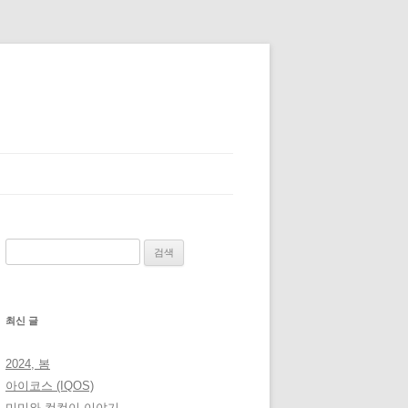
검
색:
최신 글
2024, 봄
아이코스 (IQOS)
미미와 컴컴이 이야기