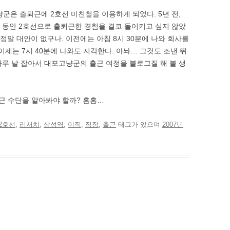
군은 출퇴근에 2호선 미친철을 이용하게 되었다. 5년 전,
년 동안 2호선으로 출퇴근한 경험을 결코 돌이키고 싶지 않았
정말 대안이 없구나. 이전에는 아침 8시 30분에 나와 회사를
제는 7시 40분에 나와도 지각한다. 아놔… 그것도 조낸 뛰
 하루 날 잡아서 대포고냥군의 출근 여정을 블로그질 해 볼 생
퇴근 수단을 알아봐야 할까? 흠흠…
2호선
,
리서치
,
삼성역
,
이직
,
직장
,
출근
태그가 있으며
2007년