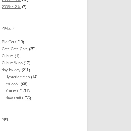
2006년 2월
(7)
카테고리
Big Cats
(13)
Cats Cats Cats
(35)
Culture
(1)
Culture/Kino
(17)
day by day
(211)
Hysteric times
(14)
It's cool!
(68)
Kuruma D
(11)
New stuffs
(56)
메타