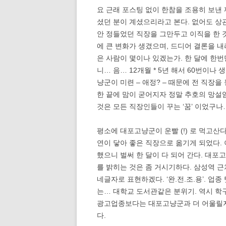
요 근래 포스팅 없이 한참을 조용히 보낸 
셨던 분이 계셨으리라고 본다. 없어도 상관없
안 정들었던 직장을 그만두고 이직을 한 
에 큰 변화가 생겼으며, 드디어 결론을 
은 사람이 몇이나 있겠는가. 한 달에 한
니… 음… 12개월 * 5년 해서 60번이나
냥군이 미련 – 애정? – 때문에 전 직장
한 끝에 맘이 굳어지자 정말 추호의 망설
것은 모든 직장인들이 꾸는 ‘꿈’ 이었구나
평소에 대포고냥군이 운빨 (!) 로 먹고산
연이 닿아 좋은 직장으로 옮기게 되었다. 
했으니 벌써 한 달이 다 되어 간다. 대
를 밝히는 것은 좀 거시기하다. 삼성역 
네글자로 표현하겠다. ‘완.전.조.용’. 업
는… 대학교 도서관같은 분위기. 역시 학
광고업종보다는 대포고냥군과 더 어울릴지
다.