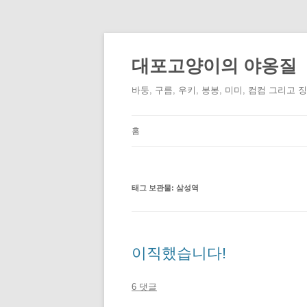
컨
텐
츠
대포고양이의 야옹질
로
건
너
바둥, 구름, 우키, 봉봉, 미미, 컴컴 그리고 
뛰
기
홈
태그 보관물:
삼성역
이직했습니다!
6 댓글