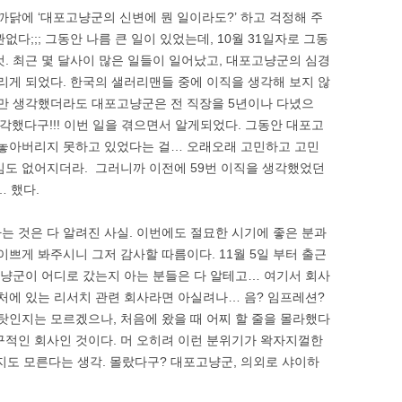
까닭에 ‘대포고냥군의 신변에 뭔 일이라도?’ 하고 걱정해 주
다;;; 그동안 나름 큰 일이 있었는데, 10월 31일자로 그동
것. 최근 몇 달사이 많은 일들이 일어났고, 대포고냥군의 심경
내리게 되었다. 한국의 샐러리맨들 중에 이직을 생각해 보지 않
번만 생각했더라도 대포고냥군은 전 직장을 5년이나 다녔으
 생각했다구!!! 이번 일을 겪으면서 알게되었다. 그동안 대포고
을 놓아버리지 못하고 있었다는 걸… 오래오래 고민하고 고민
임도 없어지더라. 그러니까 이전에 59번 이직을 생각했었던
… 했다.
다는 것은 다 알려진 사실. 이번에도 절묘한 시기에 좋은 분과
이쁘게 봐주시니 그저 감사할 따름이다. 11월 5일 부터 출근
포고냥군이 어디로 갔는지 아는 분들은 다 알테고… 여기서 회사
근처에 있는 리서치 관련 회사라면 아실려나… 음? 임프레션?
종 탓인지는 모르겠으나, 처음에 왔을 때 어찌 할 줄을 몰라했다
구적인 회사인 것이다. 머 오히려 이런 분위기가 왁자지껄한
도 모른다는 생각. 몰랐다구? 대포고냥군, 의외로 샤이하