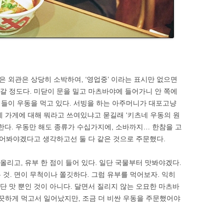
 외관은 상당히 소박하여, ‘영업중’ 이라는 표시만 없으면
 갈 정도다. 미닫이 문을 밀고 마츠바야에 들어가니 안 쪽에
들이 우동을 먹고 있다. 서빙을 하는 아주머니가 대포고냥
네 가게에 대해 뭐라고 쓰여있냐고 묻길래 ‘키츠네 우동의 원
한다. 우동만 해도 종류가 수십가지에, 소바까지… 한참을 고
어봐야겠다고 생각하고선 둘 다 같은 것으로 주문했다.
 올리고, 유부 한 점이 들어 있다. 일단 국물부터 맛봐야겠다.
것. 면이 무척이나 쫄깃하다. 그럼 유부를 먹어보자. 익히
 단 맛 뿐인 것이 아니다. 달면서 질리지 않는 오묘한 마츠바
깨끗하게 먹고서 일어났지만, 조금 더 비싼 우동을 주문했어야