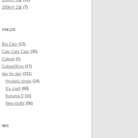
2006년 2월
(7)
카테고리
Big Cats
(13)
Cats Cats Cats
(35)
Culture
(1)
Culture/Kino
(17)
day by day
(211)
Hysteric times
(14)
It's cool!
(68)
Kuruma D
(11)
New stuffs
(56)
메타