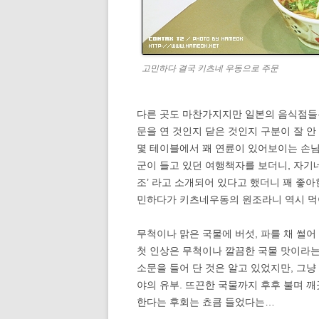
고민하다 결국 키츠네 우동으로 주문
다른 곳도 마찬가지지만 일본의 음식점들은
문을 연 것인지 닫은 것인지 구분이 잘 안
몇 테이블에서 꽤 연륜이 있어보이는 손님
군이 들고 있던 여행책자를 보더니, 자기
조’ 라고 소개되어 있다고 했더니 꽤 좋아
민하다가 키츠네우동의 원조라니 역시 먹
무척이나 맑은 국물에 버섯, 파를 채 썰어
첫 인상은 무척이나 깔끔한 국물 맛이라는 
소문을 들어 단 것은 알고 있었지만, 그냥
야의 유부. 뜨끈한 국물까지 후후 불며 
한다는 후회는 쵸큼 들었다는…