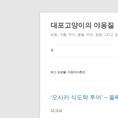
컨
텐
츠
대포고양이의 야옹질
로
건
너
바둥, 구름, 우키, 봉봉, 미미, 컴컴 그리고 
뛰
기
홈
태그 보관물:
아란지아론조
‘오사카 식도락 투어’ – 둘
14 댓글