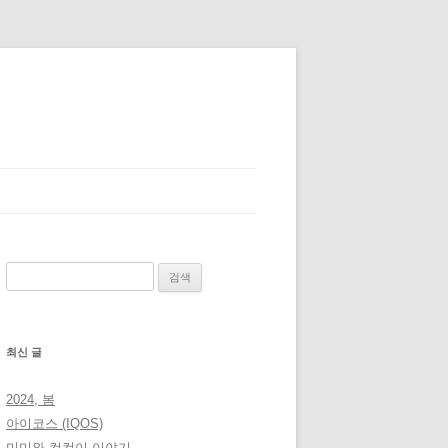
검
색:
최신 글
2024, 봄
아이코스 (IQOS)
미미와 컴컴이 이야기