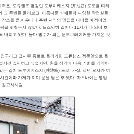
계획은, 도큐핸즈 옆길인 도부이케스지 (丼池筋) 도로를 따라
 그 주변을 둘러보고, 아름다운 카페들과 다양한 작업실들
 장소를 옮겨 우메다 주변 지역의 맛집을 다녀올 예정이었
알람을 맞춰두지 않았다. 느즈막히 일어나 11시가 다 되어 호
살짝 내리고 있다. 둘다 방수가 되는 윈드브레이커를 가져온 것
 입구라고 표시된 통로로 올라가면 도큐핸즈 정문앞으로 올
이것저것 쇼핑하고 싶었지만, 환율 생각에 다음 기회를 기약하
있는 길이 도부이케스지 (丼池筋) 도로. 사실, 작년 오사카 여
 시간이라 가게가 이미 문을 닫은 후 였다. 마츠바야는 영업
로 참고하시길.