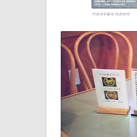
키츠네우동의 마츠바야