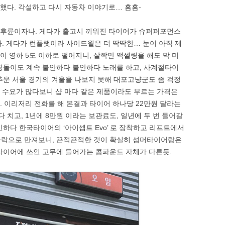
뻔’ 했다. 각설하고 다시 자동차 이야기로… 흠흠-
 는 후륜이자나. 게다가 출고시 끼워진 타이어가 슈퍼퍼포먼스
다. 게다가 런플랫이라 사이드월은 더 딱딱한… 눈이 아직 제
온이 영하 5도 이하로 떨어지니, 살짝만 액셀링을 해도 막 미
징돌이도 계속 불안하다 불안하다 노래를 하고, 사계절타이
추운 서울 경기의 겨울을 나보지 못해 대포고냥군도 좀 걱정
, 수요가 많다보니 샵 마다 같은 제품이라도 부르는 가격은
. 이리저리 전화를 해 본결과 타이어 하나당 22만원 달라는
다 치고, 1년에 8만원 이라는 보관료도, 일년에 두 번 들어갈
하다 한국타이어의 ‘아이셉트 Evo’ 로 장착하고 리프트에서
가락으로 만져보니, 끈적끈적한 것이 확실히 섬머타이어랑은
타이어에 쓰인 고무에 들어가는 콤파운드 자체가 다른듯.