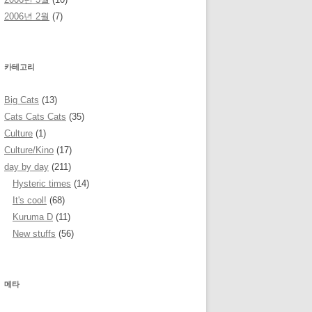
2006년 2월
(7)
카테고리
Big Cats
(13)
Cats Cats Cats
(35)
Culture
(1)
Culture/Kino
(17)
day by day
(211)
Hysteric times
(14)
It's cool!
(68)
Kuruma D
(11)
New stuffs
(56)
메타