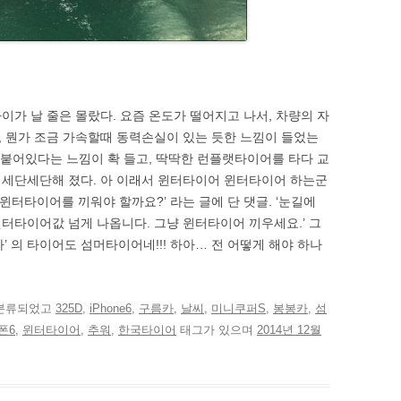
이가 날 줄은 몰랐다. 요즘 온도가 떨어지고 나서, 차량의 자
 뭔가 조금 가속할때 동력손실이 있는 듯한 느낌이 들었는
에 붙어있다는 느낌이 확 들고, 딱딱한 런플랫타이어를 타다 교
 세단세단해 졌다. 아 이래서 윈터타이어 윈터타이어 하는군
‘윈터타이어를 끼워야 할까요?’ 라는 글에 단 댓글. ‘눈길에
터타이어값 넘게 나옵니다. 그냥 윈터타이어 끼우세요.’ 그
’ 의 타이어도 섬머타이어네!!! 하아… 전 어떻게 해야 하나
분류되었고
325D
,
iPhone6
,
구름카
,
날씨
,
미니쿠퍼S
,
봉봉카
,
섬
폰6
,
윈터타이어
,
추워
,
한국타이어
태그가 있으며
2014년 12월