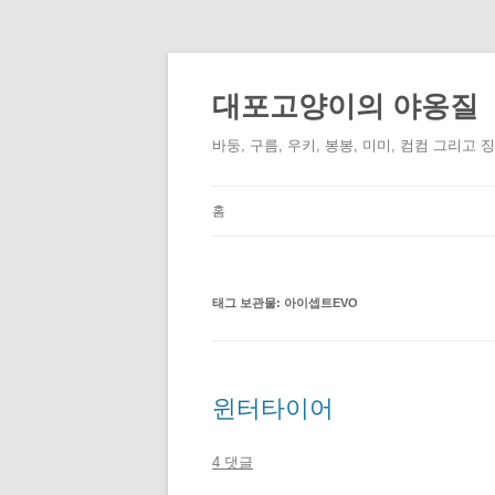
컨
텐
츠
대포고양이의 야옹질
로
건
너
바둥, 구름, 우키, 봉봉, 미미, 컴컴 그리고 
뛰
기
홈
태그 보관물:
아이셉트EVO
윈터타이어
4 댓글