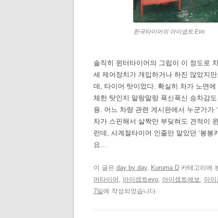
한국타이어의 아이셉트 Evo
솔직히 윈터타이어의 그립이 이 정도로 차
세 제어장치가 개입하거나 하진 않았지만,
데, 타이어 탓이었다. 확실히 차가 노면
체한 탓인지 말랑말랑 푹신푹신 승차감도
용. 어느 차량 관련 게시판에서 누군가가 
차가 스핀해서 살짝만 부딪혀도 견적이 윈
런데, 사계절타이어 인줄만 알았던 ‘봉봉카
요…
이 글은
day by day
,
Kuruma D
카테고리에 
머타이어
,
아이셉트evo
,
아이셉트에보
,
아이
7일
에 작성되었습니다.