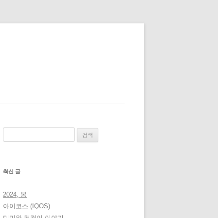
검
색:
최신 글
2024, 봄
아이코스 (IQOS)
미미와 컴컴이 이야기