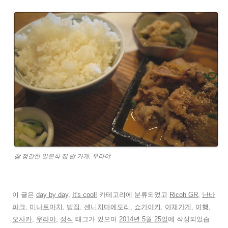
참 정갈한 일본식 집 밥 가게, 우라야
이 글은
day by day
,
It's cool!
카테고리에 분류되었고
Ricoh GR
,
난바
파크
,
미나토마치
,
밥집
,
센니치마에도리
,
쇼가야키
,
야채가게
,
여행
,
오사카
,
우라야
,
정식
태그가 있으며
2014년 5월 25일
에 작성되었습