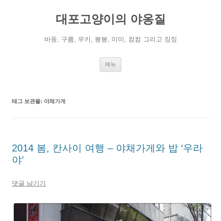
컨
텐
대포고양이의 야옹질
츠
로
건
너
바둥, 구름, 우키, 봉봉, 미미, 컴컴 그리고 징징
뛰
기
메뉴
태그 보관물:
야채가게
2014 봄, 칸사이 여행 – 야채가게와 밥 ‘우라
야’
댓글 남기기