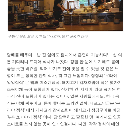
주방이 완전 오픈 되어 있어서인지, 왠지 신뢰가 간다
담배를 태우며 – 밥 집 임에도 점내에서 흡연이 가능하다! – 십 여
분 기다리니 드디어 식사가 나왔다. 정말 한 눈에 보기에도 몸에
좋을 듯한 비쥬얼. 먹어 보기도 전에 맛을 알 수 있을 것 같은 느
낌이 드는 정직한 한끼 식사, 뭐 그런 느낌이다. 징징의 ‘우라야
일일정식’ 은 밥과 미소된장국, 돼지고기 감자조림에 작은 몇가지
조림야체 등이 포함되어 있다. 신기한 건 ‘지지미’ 라고 표기된 한
국식 전이 포함되어 있다는 것이다. 일본 사람들에게도, 한국 음
식은 야채 위주이고, 몸에 좋다는 느낌인 걸까. 대포고냥군은 ‘우
라야 정식’ 에서 돼지고기 감자조림이 돼지고기 생강구이로 바뀐
‘부타쇼가야키 정식’ 이다. 참 담백하고 깔끔한 맛. 여기서도 인공
조미료를 쓰지 않는 곳이 인기인걸까나. 다만, 각각 정식의 메인