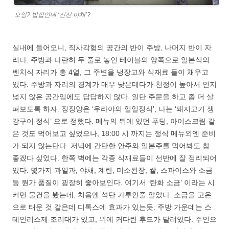
오잉? 밥집인데 ‘신선 야채’?
실내에 들어오니, 직사각형의 공간의 반이 주방, 나머지 반이 자
리다. 주방과 나란히 두 줄로 놓인 테이블의 양쪽으로 일본식의
벤치식 자리가 총 4열, 그 주변을 냉장고와 식재료 들이 채우고
있다. 주방과 자리의 경계가 매우 낮은데다가 천정이 높아서 인지
넓지 않은 공간임에도 답답하지 않다. 일단 주문을 하고 좀 더 살
펴보도록 하자. 징징양은 ‘우라야의 일일정식’, 나는 ‘돼지고기 생
강구이 정식’ 으로 정했다. 메뉴의 뒤에 있던 푸딩, 아이스크림 같
은 것도 먹어보고 싶었으나, 18:00 시 까지는 정식 메뉴외엔 준비
가 되지 않는단다. 저녁에 간단한 안주와 일본주를 먹어봐도 참
좋겠다 싶었다. 한쪽 벽에는 각종 식재료들이 선반에 잘 정리되어
있다. 몇가지 과일과, 야채, 계란, 미소된장, 쌀, 스파이스와 소금
등 뭔가 품질이 굉장히 좋아보인다. 여기서 ‘탄화 소금’ 이라는 시
커먼 물건을 봤는데, 처음엔 석탄 가루인줄 알았다. 소금을 고온
으로 태운 것 같은데 디톡스에 효과가 있는듯. 주방 가운데는 스
테인리스제 조리대가 있고, 위에 커다란 후드가 달려있다. 주인으