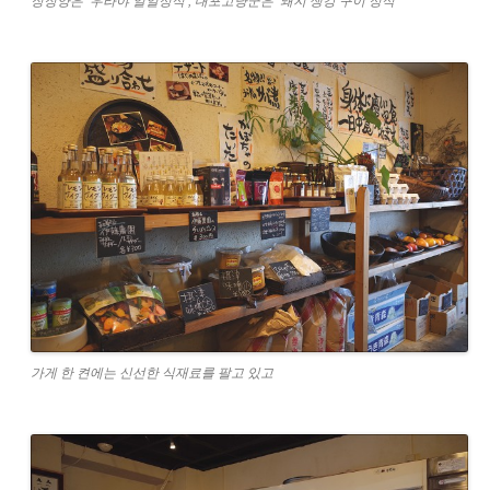
징징양은 ‘우라야 일일정식’, 대포고냥군은 ‘돼지 생강 구이 정식’
가게 한 켠에는 신선한 식재료를 팔고 있고