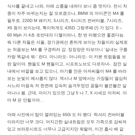
식사를 끝내고 나와, 아래 쇼룸을 내려다 보니 좀 멋지다. 전시 차
종이 자주 바뀌는지는 잘 모르겠으나, BMW 의 아이콘인 M4 를
필두로, 220D M 패키지, 5시리즈, 6시리즈 컨버터블, 7시리즈,
X5 등이 보이는데, 특이하게도 435D 그랑쿠페 (!) 가 있다. 0 –
60 Mph 가 4초 초반대의 디젤이라니, 한 번 타봤으면 좋겠다능.
뭐 다른 차들은 서울, 경기권에선 흔하게 보이는 차들이라 실제로
는 처음보는 M4 를 구경하러 감. 징징양은 타보더니 ‘실내는 구름
카랑 똑같네 뭐-‘ 란다. 아니라오- 아니라오- 이 카본 트림들을 보
란 말이야. 핸들도 M 핸들이고, 시프트노브도 다르자녀-. 잠깐 실
내에서 바깥을 보고 있으니, 아기를 안은 아저씨들이 M4 를 바라
보는 눈빛이 예사롭지 않다. 역시나 M 앞에서는 가장들이 열심히
사느라 마음속 저 한켠에 깊숙히 숨겨두었던 꿈들이 불끈불끈 살
아나나 봄. 근데, 아이가 있으면 그냥 5 나 7, X 사세요 아저씨. 아
마 M 은 안될거야…
아래 사진에서 탑이 열려있는 650i 도 타 봤다. 럭셔리 컨버터블
이라지만 너무 크다. 어지간한 실내트림은 모두 가죽으로 감싸져
있고 브라운시트도 너무나 고급지지만 뭐랄까, 이건 흡사 배 같