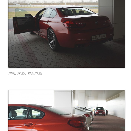
커헉, 왜 M6 인건가요!