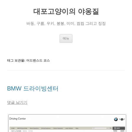
컨
텐
대포고양이의 야옹질
츠
로
건
너
바둥, 구름, 우키, 봉봉, 미미, 컴컴 그리고 징징
뛰
기
메뉴
태그 보관물:
어드밴스드 코스
BMW 드라이빙센터
댓글 남기기