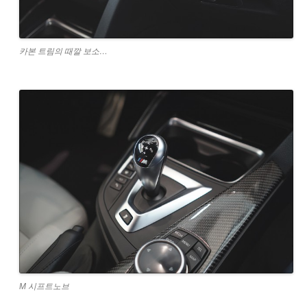
카본 트림의 때깔 보소…
M 시프트노브