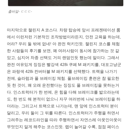
출바알- ㄷㄷㄷ-
마지막으로 챌린지 A 코스다. 차량 탑승에 앞서 프레젠테이션 룸
에서 이런저런 기본적인 조작방법이라든지, 안전 교육을 하는데,
어라? 우리 둘 밖에 없네! 아 완전 럭키인듯. 챌린지 코스를 체험
한 사람들의 후기를 보면, 꽤 여러사람이 동시에 참가하는 것 같
았고, 심지어 차종 선택도 거의 랜덤인듯 했는데 말이다. 그래서
완전 여유있게 징징은 빨강색 428i 쿠페 M 패키지를, 대포고냥군
은 파랑색 428i 컨버터블 M 패키지를 선택했다. 트랙을 나가기
전에, 슬라럼과 풀 브레이킹 체험. 풀브레이킹 훈련은 참 필요한
듯 한 것이, 꽤 오래 운전했다는 징징도 풀 브레이킹을 못하는거
다. 인스트럭터가 한 번에, 온 힘을 다해 브레이크를 밟으라는데
도, 한 번도 해 본적이 없으니 자꾸 여러번에 나눠 브레이킹을 하
더라는. 그리고서 트랙으로 나가는데, 맨 앞에 인스트럭터 분이
달리고, 우리 둘이 그 뒤를 따른다. 인스트럭터가 주행을 하면서
그려주는 레코드라인을 따라 주행하면서 자연스레 아웃인아웃이
무엇인지 알게 해주는 코스인듯. 랩이 늘어갈 수록, 점점 페이스