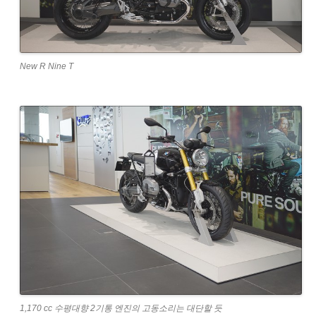
New R Nine T
1,170 cc 수평대향 2기통 엔진의 고동소리는 대단할 듯