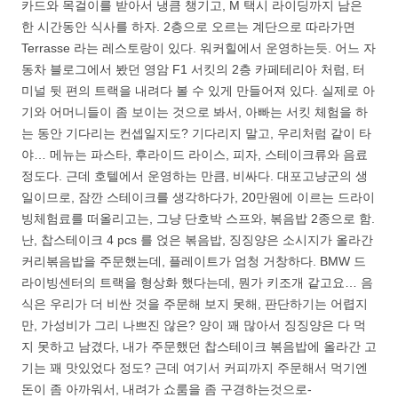
카드와 목걸이를 받아서 냉큼 챙기고, M 택시 라이딩까지 남은
한 시간동안 식사를 하자. 2층으로 오르는 계단으로 따라가면
Terrasse 라는 레스토랑이 있다. 워커힐에서 운영하는듯. 어느 자
동차 블로그에서 봤던 영암 F1 서킷의 2층 카페테리아 처럼, 터
미널 뒷 편의 트랙을 내려다 볼 수 있게 만들어져 있다. 실제로 아
기와 어머니들이 좀 보이는 것으로 봐서, 아빠는 서킷 체험을 하
는 동안 기다리는 컨셉일지도? 기다리지 말고, 우리처럼 같이 타
야… 메뉴는 파스타, 후라이드 라이스, 피자, 스테이크류와 음료
정도다. 근데 호텔에서 운영하는 만큼, 비싸다. 대포고냥군의 생
일이므로, 잠깐 스테이크를 생각하다가, 20만원에 이르는 드라이
빙체험료를 떠올리고는, 그냥 단호박 스프와, 볶음밥 2종으로 함.
난, 찹스테이크 4 pcs 를 얹은 볶음밥, 징징양은 소시지가 올라간
커리볶음밥을 주문했는데, 플레이트가 엄청 거창하다. BMW 드
라이빙센터의 트랙을 형상화 했다는데, 뭔가 키조개 같고요… 음
식은 우리가 더 비싼 것을 주문해 보지 못해, 판단하기는 어렵지
만, 가성비가 그리 나쁘진 않은? 양이 꽤 많아서 징징양은 다 먹
지 못하고 남겼다, 내가 주문했던 찹스테이크 볶음밥에 올라간 고
기는 꽤 맛있었다 정도? 근데 여기서 커피까지 주문해서 먹기엔
돈이 좀 아까워서, 내려가 쇼룸을 좀 구경하는것으로-