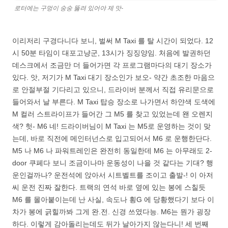
로터에는 구멍이 숭숭 뚫려 있어야 제 맛-
이리저리 구경다니다 보니, 벌써 M Taxi 를 탈 시간이 되었다. 12
시 50분 타임이 대포고냥군, 13시가 징징양임. 처음에 발권하던
데스크에서 조금만 더 들어가면 각 프로그램마다의 대기 장소가
있다. 앗, 저기가 M Taxi 대기 장소인가 보오- 약간 초조한 마음으
로 안절부절 기다리고 있으니, 드라이버 분께서 직접 유리문으로
들어와서 날 부른다. M Taxi 탑승 장소로 나가면서 하얀색 도색에
M 컬러 스트라이프가 들어간 그 M5 를 찾고 있었는데 왠 오렌지
색? 헛- M6 네! 드라이버님이 M Taxi 는 M5로 운영하는 것이 맞
는데, 바로 직전에 메인터넌스로 입고되어서 M6 로 운행한단다.
M5 나 M6 나 파워트레인은 완전히 동일한데 M6 는 아무래도 2-
door 쿠페다 보니 조금이나마 운동성이 나을 것 같다는 기대? 행
운인걸까나? 운전석에 앉아서 시트벨트를 조이고 출발-! 이 아저
씨 운전 진짜 잘한다. 트랙의 연석 바로 옆에 있는 봉에 스칠듯
M6 를 몰아붙이는데 난 사실, 속도나 횡G 에 당황했다기 보다 이
차가 봉에 긁힐까봐 그게 완.전. 신경 쓰였다능. M6는 뭔가 굉장
하다. 이렇게 감아돌리는데도 뒤가 날아가지 않는다니! 세 번째