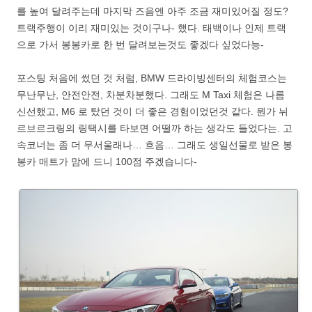
를 높여 달려주는데 마지막 즈음엔 아주 조금 재미있어질 정도?
트랙주행이 이리 재미있는 것이구나- 했다. 태백이나 인제 트랙
으로 가서 봉봉카로 한 번 달려보는것도 좋겠다 싶었다능-
포스팅 처음에 썼던 것 처럼, BMW 드라이빙센터의 체험코스는
무난무난, 안전안전, 차분차분했다. 그래도 M Taxi 체험은 나름
신선했고, M6 로 탔던 것이 더 좋은 경험이었던것 같다. 뭔가 뉘
르브르크링의 링택시를 타보면 어떨까 하는 생각도 들었다는. 고
속코너는 좀 더 무서울래나… 흐음… 그래도 생일선물로 받은 봉
봉카 매트가 맘에 드니 100점 주겠습니다-