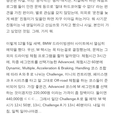
냥군은 사실, 이런 ‘공식적인’ 행사 내지는, 시설에서 하는 체험프
로그램 들이 안전 문제 등으로 ‘절대 하드코어할 수 없다’ 라는 편
견을 가진 편이라, 별로 관심을 갖지 않았는데, 의외로 ‘운전을 늦
게 배운’ 진동미가 잊을만 하면 자꾸 이야길 하는거다. 뭐 사기꾼
진동미는 내 생일이라고 선심쓰듯 가자고 했으나 사실, 본인이 가
고 싶었던 것임. 그래, 가지 뭐.
이렇게 12월 5일 새벽, BMW 드라이빙센터 사이트에서 열심히
예약을 했다. 우선, M 택시는 꼭 타는걸로 결정했는데, 문제는 그
외의 드라이빙 체험 프로그램을 할까 말까였다. 체험시간 3시간
에, 차종 세그먼트를 선택가능한 Advanced, 체험시간 60분에
Dynamic, Multiple, Acceleration & Braking, Handling 코스 조합
에 따라 A 와 B 로 나뉘는 Challenge, 미니의 컨트리맨, 페이스맨
과 X 시리즈를 타고 말 그대로 Off-road 체험을 하는 코스들이 준
비되어 있다. 가장 좋은건, Advanced 코스에 M 세그먼트를 선택
하는 것이겠지만 220,000원 이라는 가격이 좀 장벽이다. 둘이면
440,000원 ㄷㄷㄷ… 그래서 일단 Challenge A 로 둘 예약. M 택
시가 12시 50분, 13시, Challenge A 가 13시 40분이다. 내일 아
침, 일찍 일어나야겠…