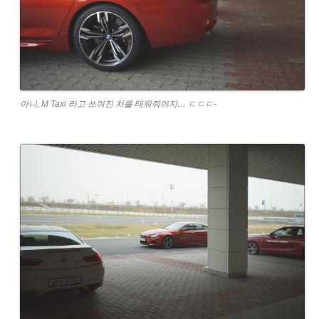
아니, M Taxi 라고 쓰여진 차를 태워줘야지… ㄷㄷㄷ-