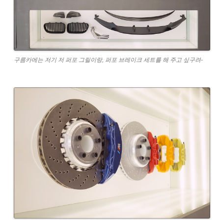
구름카에는 저기 저 퍼포 그릴이랑, 퍼포 브레이크 세트를 해 주고 싶구려-