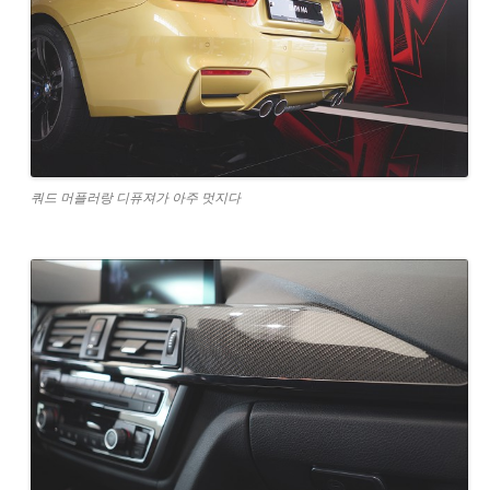
쿼드 머플러랑 디퓨져가 아주 멋지다