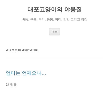
컨
텐
대포고양이의 야옹질
츠
로
건
너
바둥, 구름, 우키, 봉봉, 미미, 컴컴 그리고 징징
뛰
기
메뉴
태그 보관물:
엄마는왜안와
엄마는 언제오나…
17 댓글