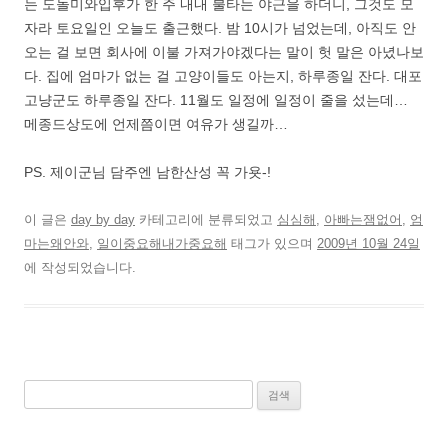
는 도돌미와입후가 한 주 내내 불타는 야근을 하더니, 그것도 모
자라 토요일인 오늘도 출근했다. 밤 10시가 넘었는데, 아직도 안
오는 걸 보면 회사에 이불 가져가야겠다는 말이 헛 말은 아녔나보
다. 집에 엄마가 없는 걸 고양이들도 아는지, 하루종일 잔다. 대포
고냥군도 하루종일 잔다. 11월도 일정에 일정이 줄을 섰는데…
메종드상도에 언제쯤이면 여유가 생길까…
PS. 제이군님 담주엔 남한산성 꼭 가욧-!
이 글은
day by day
카테고리에 분류되었고
심심해
,
아빠는잼없어
,
엄
마는왜안와
,
일이중요해내가중요해
태그가 있으며
2009년 10월 24일
에 작성되었습니다.
검
색: