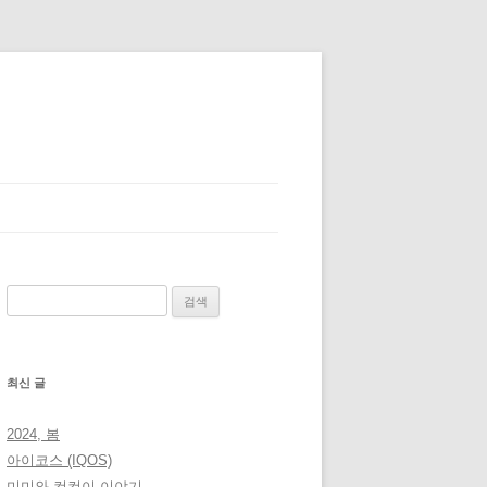
검
색:
최신 글
2024, 봄
아이코스 (IQOS)
미미와 컴컴이 이야기