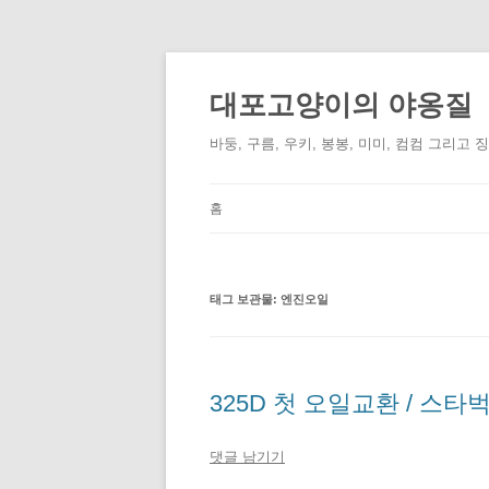
컨
텐
츠
대포고양이의 야옹질
로
건
너
바둥, 구름, 우키, 봉봉, 미미, 컴컴 그리고 
뛰
기
홈
태그 보관물:
엔진오일
325D 첫 오일교환 / 스타
댓글 남기기