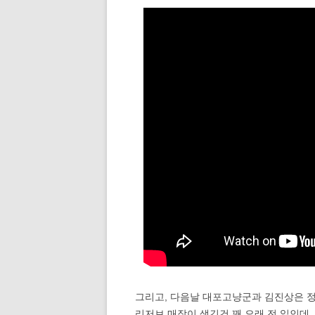
그리고, 다음날 대포고냥군과 김진상은 정
리저브 매장이 생긴건 꽤 오래 전 일인데,