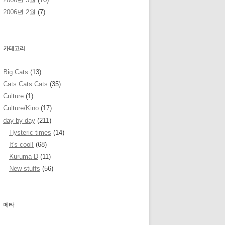
2006년 2월
(7)
카테고리
Big Cats
(13)
Cats Cats Cats
(35)
Culture
(1)
Culture/Kino
(17)
day by day
(211)
Hysteric times
(14)
It's cool!
(68)
Kuruma D
(11)
New stuffs
(56)
메타