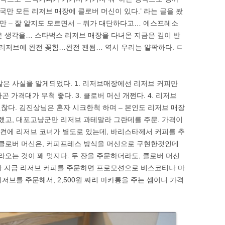
한국만 모든 리저브 매장에 클로버 머신이 있다.’ 라는 글을 봤
지만 – 잘 알지도 모르면서 – 뭐가 대단하다고… 에스프레소
은 생각을… 스타벅스 리저브 매장을 다녀온 지금은 깊이 반
 리저브에 완전 꽂힘…완전 팬됨… 역시 우리는 얄팍하다. ㄷ
같은 사실을 알게되었다. 1. 리저브매장에선 리저브 커피만
곤 가격대가 무척 좋다. 3. 클로버 머신 개쩐다. 4. 리저브
찮다. 김진상님은 혼자 시크한척 하며 – 본인도 리저브 매장
했고, 대포고냥군만 리저브 과테말라 그란데를 주문. 가격이
 한켠에 리저브 코너가 별도로 있는데, 바리스타께서 커피를 추
 클로버 머신은, 커피프레스 방식을 머신으로 구현한것인데
라오는 것이 꽤 멋지다. 두 잔을 주문하더라도, 클로버 머신
게다가 지금 리저브 커피를 주문하면 프로모션으로 비스코티나 마
 리저브를 주문해서, 2,500원 짜리 마카롱을 주는 셈이니 가격