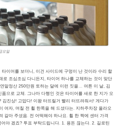
상급오일
 타이어를 보더니, 이건 사이드에 구멍이 난 것이라 수리 할
은채로 조심조심 다니든지, 타이어 하나를 교체하는 것이 맞단
연말정산 250만원 토하는 달에 이런 짓을… 여튼 이 날, 김
신품으로 교체. 그나마 다행인 것은 타이어를 새로 한 지가 오
? 김진상! 고맙다! 이왕 터뜨릴거 빨리 터뜨려줘서! 게다가
이 여자, 며칠 전 휠 한쪽을 해 드셨다는. 지하주차장 올라오
 갈아 주셨음. 전 어떡해야 하나요. 휠 한 짝에 센터 가격
야 겠죠? 투표 부탁드립니다. 1. 용돈 끊는다. 2. 길로틴