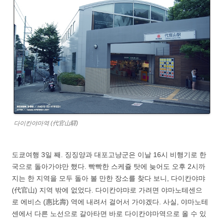
다이칸야마역 (代官山驛)
도쿄여행 3일 째. 징징양과 대포고냥군은 이날 16시 비행기로 한
국으로 돌아가야만 했다. 빡빡한 스케쥴 탓에 늦어도 오후 2시까
지는 한 지역을 모두 돌아 볼 만한 장소를 찾다 보니, 다이칸야먀
(代官山) 지역 밖에 없었다. 다이칸야먀로 가려면 야마노테센으
로 에비스 (惠比壽) 역에 내려서 걸어서 가야겠다. 사실, 야마노테
센에서 다른 노선으로 갈아타면 바로 다이칸야마역으로 올 수 있