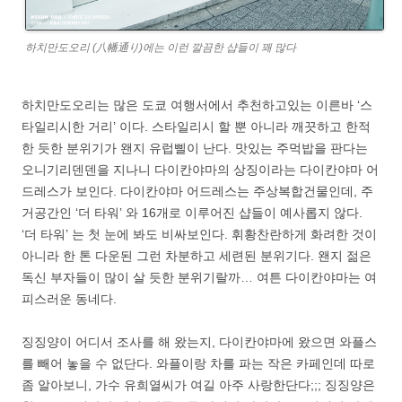
하치만도오리 (八幡通り)에는 이런 깔끔한 샵들이 꽤 많다
하치만도오리는 많은 도쿄 여행서에서 추천하고있는 이른바 ‘스
타일리시한 거리’ 이다. 스타일리시 할 뿐 아니라 깨끗하고 한적
한 듯한 분위기가 왠지 유럽삘이 난다. 맛있는 주먹밥을 판다는
오니기리덴덴을 지나니 다이칸야마의 상징이라는 다이칸야마 어
드레스가 보인다. 다이칸야마 어드레스는 주상복합건물인데, 주
거공간인 ‘더 타워’ 와 16개로 이루어진 샵들이 예사롭지 않다.
‘더 타워’ 는 첫 눈에 봐도 비싸보인다. 휘황찬란하게 화려한 것이
아니라 한 톤 다운된 그런 차분하고 세련된 분위기다. 왠지 젊은
독신 부자들이 많이 살 듯한 분위기랄까… 여튼 다이칸야마는 여
피스러운 동네다.
징징양이 어디서 조사를 해 왔는지, 다이칸야마에 왔으면 와플스
를 빼어 놓을 수 없단다. 와플이랑 차를 파는 작은 카페인데 따로
좀 알아보니, 가수 유희열씨가 여길 아주 사랑한단다;;; 징징양은