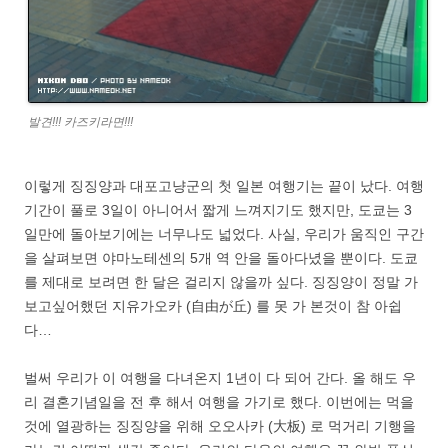
발견!!! 카즈키라면!!!
이렇게 징징양과 대포고냥군의 첫 일본 여행기는 끝이 났다. 여행
기간이 풀로 3일이 아니어서 짧게 느껴지기도 했지만, 도쿄는 3
일만에 돌아보기에는 너무나도 넓었다. 사실, 우리가 움직인 구간
을 살펴보면 야마노테센의 5개 역 안을 돌아다녔을 뿐이다. 도쿄
를 제대로 보려면 한 달은 걸리지 않을까 싶다. 징징양이 정말 가
보고싶어했던 지유가오카 (自由が丘) 를 못 가 본것이 참 아쉽
다…
벌써 우리가 이 여행을 다녀온지 1년이 다 되어 간다. 올 해도 우
리 결혼기념일을 전 후 해서 여행을 가기로 했다. 이번에는 먹을
것에 열광하는 징징양을 위해 오오사카 (大板) 로 먹거리 기행을