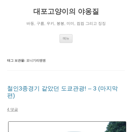
컨
텐
대포고양이의 야옹질
츠
로
건
너
바둥, 구름, 우키, 봉봉, 미미, 컴컴 그리고 징징
뛰
기
메뉴
태그 보관물:
오니기리덴덴
철인3종경기 같았던 도쿄관광! – 3 (마지막
편)
4 댓글