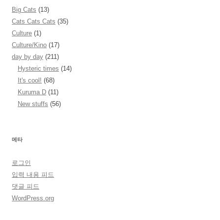
Big Cats
(13)
Cats Cats Cats
(35)
Culture
(1)
Culture/Kino
(17)
day by day
(211)
Hysteric times
(14)
It's cool!
(68)
Kuruma D
(11)
New stuffs
(56)
메타
로그인
입력 내용 피드
댓글 피드
WordPress.org