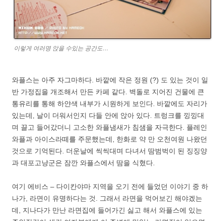
이렇게 여러명 앉을 수있는 공간도…
와플스는 아주 자그마하다. 바깥에 작은 정원 (?) 도 있는 것이 일
반 가정집을 개조해서 만든 카페 같다. 벽돌로 지어진 건물에 큰
통유리를 통해 하얀색 내부가 시원하게 보인다. 바깥에도 자리가
있는데, 날이 더워서인지 다들 안에 앉아 있다. 트렁크를 낑낑대
며 끌고 들어갔더니 고소한 와플냄새가 침샘을 자극한다. 플레인
와플과 아이스라떼를 주문했는데, 한화로 약 만 오천여원 나왔던
것으로 기억된다. 더운날에 씩씩대며 다녀서 땀범벅이 된 징징양
과 대포고냥군은 잠깐 와플스에서 땀을 식혔다.
여기 에비스 – 다이칸야마 지역을 오기 전에 들었던 이야기 중 하
나가, 라면이 유명하다는 것. 그래서 라면을 먹어보긴 해야겠는
데, 지나다가 만난 라면집에 들어가긴 싫고 해서 와플스에 있는