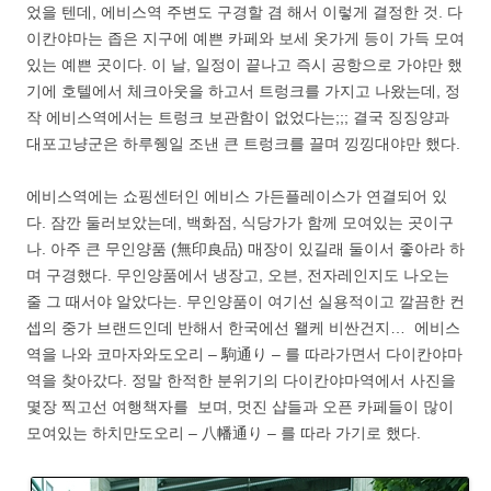
었을 텐데, 에비스역 주변도 구경할 겸 해서 이렇게 결정한 것. 다
이칸야마는 좁은 지구에 예쁜 카페와 보세 옷가게 등이 가득 모여
있는 예쁜 곳이다. 이 날, 일정이 끝나고 즉시 공항으로 가야만 했
기에 호텔에서 체크아웃을 하고서 트렁크를 가지고 나왔는데, 정
작 에비스역에서는 트렁크 보관함이 없었다는;;; 결국 징징양과
대포고냥군은 하루쥉일 조낸 큰 트렁크를 끌며 낑낑대야만 했다.
에비스역에는 쇼핑센터인 에비스 가든플레이스가 연결되어 있
다. 잠깐 둘러보았는데, 백화점, 식당가가 함께 모여있는 곳이구
나. 아주 큰 무인양품 (無印良品) 매장이 있길래 둘이서 좋아라 하
며 구경했다. 무인양품에서 냉장고, 오븐, 전자레인지도 나오는
줄 그 때서야 알았다는. 무인양품이 여기선 실용적이고 깔끔한 컨
셉의 중가 브랜드인데 반해서 한국에선 왤케 비싼건지… 에비스
역을 나와 코마자와도오리 – 駒通り – 를 따라가면서 다이칸야마
역을 찾아갔다. 정말 한적한 분위기의 다이칸야마역에서 사진을
몇장 찍고선 여행책자를 보며, 멋진 샵들과 오픈 카페들이 많이
모여있는 하치만도오리 – 八幡通り – 를 따라 가기로 했다.