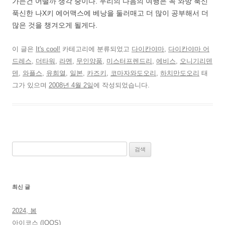
가는건 어떨까 생각 중이다. 우리의 다음의 여행은 꼭 와방 푹신
푹신한 나X키 에어맥스에 베낭을 둘러매고 더 많이 공부해서 더
많은 것을 챙겨오게 될게다.
이 글은
It's cool!
카테고리에 분류되었고
다이칸야마
,
다이칸야마 어
드레스
,
더타워
,
라멘
,
무인양품
,
미스터프렌드리
,
에비스
,
오니기리덴
덴
,
와플스
,
유희열
,
일본
,
카즈키
,
코마자와도오리
,
하치만도오리
태
그가 있으며
2008년 4월 2일
에 작성되었습니다.
검
색:
최신 글
2024, 봄
아이코스 (IQOS)