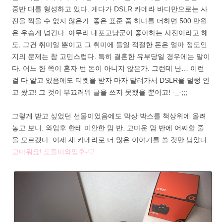
중반 대를 형성하고 있다. 게다가 DSLR 카메라 바디만으로는 사
진을 찍을 수 없지 않은가. 좋은 표준 줌 하나를 더하면 500 만원
은 우습게 넘긴다. 아무리 대포고냥군이 좋아하는 사진이라고 해
도, 그건 취미일 뿐이고 그 취미에 들일 적절한 돈은 얼마 정도인
지의 문제는 참 고민스럽다. 특히 결혼한 유부당일 경우에는 말이
다. 어느 한 쪽이 혼자 번 돈이 아니지 않은가. 그런데 난… 이런
걸 다 알고 있음에도 티켓을 받자 마자 달려가서 DSLR을 덜렁 안
고 왔고! 그 것이 부끄러워 글을 쓰지 못했을 뿐이고! -_-;;;
그렇게 받고 싶었던 선물이었음에도 막상 박스를 책상위에 올려
놓고 보니, 와입후 한테 미안한 맘 반, 고마운 맘 반에 어찌할 줄
을 모르겠다. 이제 새 카메라로 더 많은 이야기를 쓸 것만 남았다.
고마워요! 도돌미와입후-♡