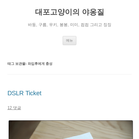
컨
텐
대포고양이의 야옹질
츠
로
건
너
바둥, 구름, 우키, 봉봉, 미미, 컴컴 그리고 징징
뛰
기
메뉴
태그 보관물:
와입후에게 충성
DSLR Ticket
12 댓글