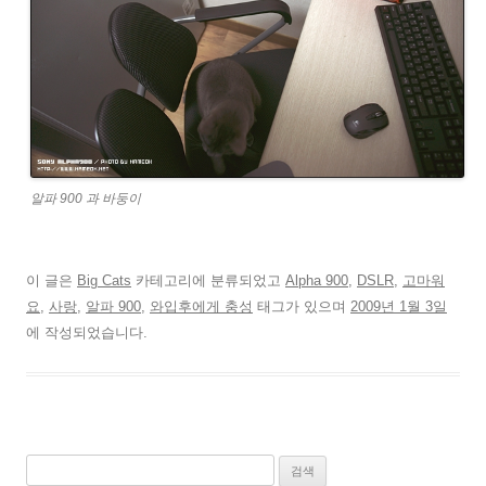
알파 900 과 바둥이
이 글은
Big Cats
카테고리에 분류되었고
Alpha 900
,
DSLR
,
고마워
요
,
사랑
,
알파 900
,
와입후에게 충성
태그가 있으며
2009년 1월 3일
에 작성되었습니다.
검