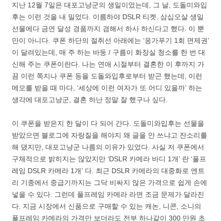
지난 12월 7일은 대포고냥군의 생일이었는데, 그 날, 도돌미와입
후는 이런 것을 내 밀었다. 이름하야 DSLR 티켓. 삼십오살 생일
선물에다 금연 달성 경품까지 겸해서 하사 하신다고 했다. 이 뿐
만이 아니다. 쿠폰 하단의 절취선 아래에는 ‘응가푸기 1회 면제권’
이 달려있는데, 매 주 하는 바둥 / 구름이 화장실 청소를 한 번 대
신해 주는 쿠폰이란다. 나는 연애 시절부터 결혼한 이 후까지 가
끔 이런 쪽지나 쿠폰 등을 도돌와입후로부터 받곤 했는데, 이런
메모를 받을 때 마다, ‘세상에 이런 여자가 또 어디 있을까’ 하는
생각에 대포고냥군, 결혼 하난 정말 잘 했구나 싶다.
이 쿠폰을 받은지 한 달이 다 되어 간다. 도돌미와입후는 선물을
받았으면 블로그에 자랑질을 해야지 왜 글을 안 쓰냐고 잔소리를
해 댔지만, 대포고냥군 나름의 이유가 있었다. 사실 저 쿠폰에서
구체적으로 밝히지는 않았지만 ‘DSLR 카메라 바디 1개’ 란 ‘풀프
레임 DSLR 카메라 1개’ 다. 최근 DSLR 카메라의 대중화로 엔트
리 기종에서 중급기까지는 그닥 비싸지 않은 가격으로 쉽게 손에
넣을 수 있다. 그런데 풀프레임 카메라 라면 조금 문제가 달라진
다. 지금 시장에서 신품으로 구매할 수 있는 캐논, 니콘, 소니의
풀프레임 카메라의 가격만 보더라도 전부 하나같이 300 만원 초