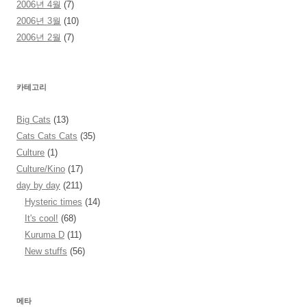
2006년 4월
(7)
2006년 3월
(10)
2006년 2월
(7)
카테고리
Big Cats
(13)
Cats Cats Cats
(35)
Culture
(1)
Culture/Kino
(17)
day by day
(211)
Hysteric times
(14)
It's cool!
(68)
Kuruma D
(11)
New stuffs
(56)
메타