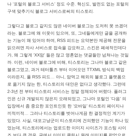
나 ‘포털의 블로그 서비스’ 정도 수준. 혁신도, 발전도 없는 포털의
구색 맞추기식 블로그 서비스로써의 티스토리.
그렇다고 블로그 같지도 않은 네이버 블로그는 도저히 못 쓰겠더
라는. 블로그에 왜 이웃이 있으며, 또, 그네들에게만 글을 공개하
는 기능이 왜 있어야 하며, RSS 피드는 요약본만 제공해 전문을
읽으려면 자사 서비스로 접속을 강요하고, 스킨은 폐쇄적인데다
가, 왜 그렇게 ‘XX맘’ 들은 많고 영혼없는 댓글들만 넘쳐나는 것일
까. 이런, 네이버 블로그에 비해, 티스토리는 그나마 블로그 같은
블로그였고, 과거 테터툴즈 부터 이어오던 TTXML 방식의 백업
이라든지, 풀 RSS 피드… 아니, 맘먹고 해외의 블로그 플랫폼으
로 옮기지 않는 한, 티스토리의 대안은 없다고 생각했다. 그런데
2-3년 전 부터 티스토리 서비스는 정말 정체되어 버렸다. 플러그
인은 신규 개발되지 않은지 오래되었고, 그나마 포털인 ‘다음’ 의
입장에서 좀 중요한 포인트인듯 한 ‘모바일’ 티스토리 페이지나
끼적끼적… 그러나 티스토리를 벗어나게끔 한 결정적인 계기가
있었다. 사실, 대포고냥군이 티스토리에 건의했던 기능이 하나 있
었는데, 티스토리에서는 업로드한 이미지 사이즈가 포스팅 사이
즈 보다 큰 경우, 글에서 이미지 클릭시 원래 이미지를 팝업으로