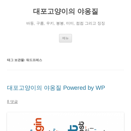
컨
텐
대포고양이의 야옹질
츠
로
건
너
바둥, 구름, 우키, 봉봉, 미미, 컴컴 그리고 징징
뛰
기
메뉴
태그 보관물:
워드프레스
대포고양이의 야옹질 Powered by WP
8 댓글