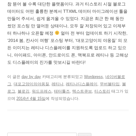
참 뜯어 볼 수록 대단한 플랫폼이다. 과거 티스토리 시절 블로그
데이터도 어떤 훌륭한 분께서 TTXML 데이터 마이그레이션 툴을
만들어 주셔서, 쉽게 옮겨올 수 있었다. 지금은 최근 한 해 동안
썼던 포스팅 만 열어둔 상태이나, 모두 잘 저장되어 있고 이제부
터 하나하나 오픈할 예정
얼마 전 부터 업데이트 하기 시작한,
‘2014 봄, 칸사이 여행’ 포스팅 부터, ‘대포고양이의 야옹질’ 의 모
든 이미지는 레티나 디스플레이를 지원하도록 업로드 하고 있으
니, 아이패드, 아이폰, 안드로이드 폰, 맥북프로 레티나 등 고해상
도 디스플레이의 진가를 맛보시길 바란다!
이 글은
day by day
카테고리에 분류되었고
Wordpress
,
네이버블로
그
,
대포고양이의야옹질
,
레티나
,
레티나디스플레이
,
무버블타입
,
블
로그
,
블로깅
,
워드프레스
,
테터툴즈
,
텍스트큐브
,
티스토리
태그가 있
으며
2014년 4월 15일
에 작성되었습니다.
검