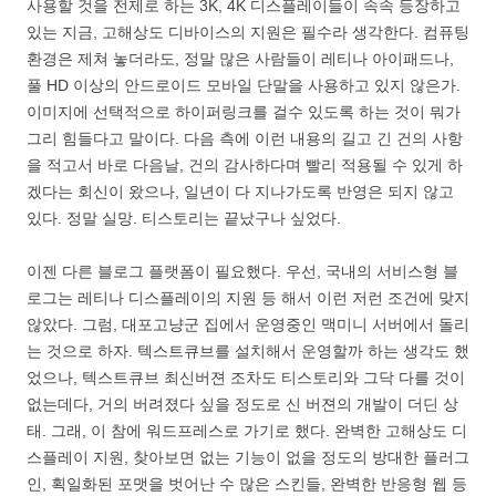
사용할 것을 전제로 하는 3K, 4K 디스플레이들이 속속 등장하고
있는 지금, 고해상도 디바이스의 지원은 필수라 생각한다. 컴퓨팅
환경은 제쳐 놓더라도, 정말 많은 사람들이 레티나 아이패드나,
풀 HD 이상의 안드로이드 모바일 단말을 사용하고 있지 않은가.
이미지에 선택적으로 하이퍼링크를 걸수 있도록 하는 것이 뭐가
그리 힘들다고 말이다. 다음 측에 이런 내용의 길고 긴 건의 사항
을 적고서 바로 다음날, 건의 감사하다며 빨리 적용될 수 있게 하
겠다는 회신이 왔으나, 일년이 다 지나가도록 반영은 되지 않고
있다. 정말 실망. 티스토리는 끝났구나 싶었다.
이젠 다른 블로그 플랫폼이 필요했다. 우선, 국내의 서비스형 블
로그는 레티나 디스플레이의 지원 등 해서 이런 저런 조건에 맞지
않았다. 그럼, 대포고냥군 집에서 운영중인 맥미니 서버에서 돌리
는 것으로 하자. 텍스트큐브를 설치해서 운영할까 하는 생각도 했
었으나, 텍스트큐브 최신버젼 조차도 티스토리와 그닥 다를 것이
없는데다, 거의 버려졌다 싶을 정도로 신 버젼의 개발이 더딘 상
태. 그래, 이 참에 워드프레스로 가기로 했다. 완벽한 고해상도 디
스플레이 지원, 찾아보면 없는 기능이 없을 정도의 방대한 플러그
인, 획일화된 포맷을 벗어난 수 많은 스킨들, 완벽한 반응형 웹 등